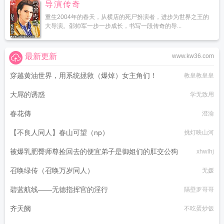
导演传奇
重生2004年的春天，从横店的死尸扮演者，进步为世界之王的
大导演。邵帅军一步一步成长，书写一段传奇的导...
最新更新
www.kw36.com
穿越黄油世界，用系统拯救（爆焯）女主角们！
教皇教皇皇
大屌的诱惑
学无致用
春花傳
澄渝
【不良人同人】春山可望（np）
挑灯映山河
被爆乳肥臀师尊捡回去的便宜弟子是御姐们的肛交公狗
xhwlhj
召唤绿传（召唤万岁同人）
无媛
碧蓝航线——无德指挥官的淫行
隔壁罗哥哥
齐天阙
不吃蛋炒饭