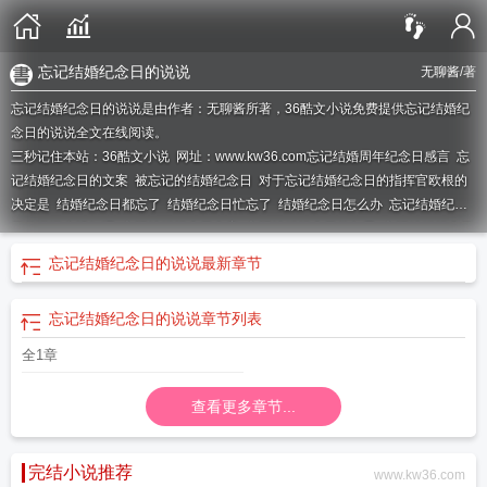
忘记结婚纪念日的说说
无聊酱
/著
忘记结婚纪念日的说说是由作者：无聊酱所著，36酷文小说免费提供忘记结婚纪
念日的说说全文在线阅读。
三秒记住本站：36酷文小说 网址：www.kw36.com
忘记结婚周年纪念日感言
忘
记结婚纪念日的文案
被忘记的结婚纪念日
对于忘记结婚纪念日的指挥官欧根的
决定是
结婚纪念日都忘了
结婚纪念日忙忘了
结婚纪念日怎么办
忘记结婚纪念
日的说说心情短语
忘记结婚纪念日文案
忘记结婚纪念日的句子
忘记结婚纪念日
怎么道歉
忘了结婚纪念日的伤感说说
忘记结婚纪念日经典短句
忘了结婚纪念日
忘记结婚纪念日的说说
最新章节
的图片
忘记结婚纪念日了怎么办
忘了结婚纪念日咋办
忘记了结婚纪念日怎么补
救
忘记结婚纪念日的男人怎么惩罚
结婚纪念日忘了的说说
忘记结婚纪念日的说
忘记结婚纪念日的说说
章节列表
说
全1章
查看更多章节...
完结小说推荐
www.kw36.com