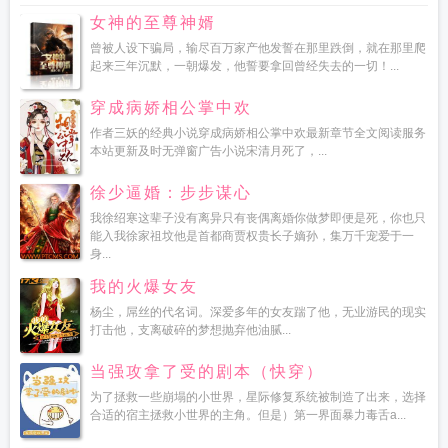
女神的至尊神婿
曾被人设下骗局，输尽百万家产他发誓在那里跌倒，就在那里爬
起来三年沉默，一朝爆发，他誓要拿回曾经失去的一切！...
穿成病娇相公掌中欢
作者三妖的经典小说穿成病娇相公掌中欢最新章节全文阅读服务
本站更新及时无弹窗广告小说宋清月死了，...
徐少逼婚：步步谋心
我徐绍寒这辈子没有离异只有丧偶离婚你做梦即便是死，你也只
能入我徐家祖坟他是首都商贾权贵长子嫡孙，集万千宠爱于一
身...
我的火爆女友
杨尘，屌丝的代名词。深爱多年的女友踹了他，无业游民的现实
打击他，支离破碎的梦想抛弃他油腻...
当强攻拿了受的剧本（快穿）
为了拯救一些崩塌的小世界，星际修复系统被制造了出来，选择
合适的宿主拯救小世界的主角。但是）第一界面暴力毒舌a...