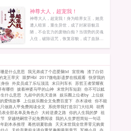
神尊大人，超宠我！
神尊大人，超宠我！身为暗界女王，她竟
遭人暗算，重生异世，成了封家容貌丑
陋，不会玄力的废物白痴？当强势的灵魂
入住，破除诅咒，恢复容貌，成了血脉独
特千万里挑一的绝世天才，渣爹，渣男，
统统滚一边去。只是，小正太你说要娶
我？你才多大啊，等你长大再说。你嫌我
小？某绝色美男眯着一双深邃如潭的眼
阑珊是什么意思
我兄弟成了个恋爱脑txt
宣世梅
渣了白切
眸，神色危险，伸出修长的臂膀，将她咚
的龙王旱灾
噩梦Hbl
2017微电影遗梦在线观看
快穿我的
在墙上。封轻玥一只手搅动着美男的长
景身份
外卖员成了乐坛顶流
末日列车长
苏哲王者荣耀夜
发，眼神挑衅，不，我嫌你老！美男低下...
界有哪些
披着神婆马甲的山神
末世列车短剧
你不可以觝
一生什么意思
九叔中的先天道体
娱乐圈上位者by
上位娱
的爱情故事
上位娱乐圈全文免费百度下
亦木读啥
你不能
配只做路人甲免费阅读全文
系统带我打造宗门大结局
胡秀
员表全部名单及角色介
大砖逆袭之路
你的人生我的梦
祖
章节
穿越绝嗣世子妃免费阅读
我的人生梦想简短一句话
千年剧本杀推理
蓦然胡夏歌曲
天灾末世我全世界零元购黄
指什么
天价弃妻前夫请自重笔趣阁最新章节
军嫂小月
亦