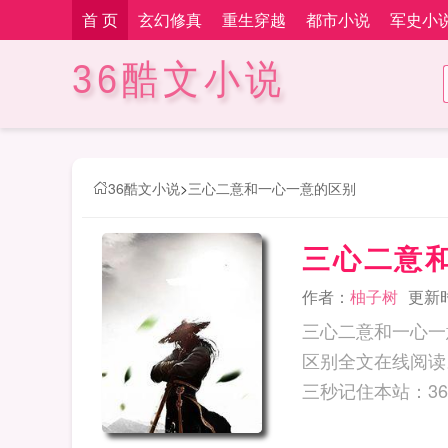
首 页
玄幻修真
重生穿越
都市小说
军史小
36酷文小说
36酷文小说
>
三心二意和一心一意的区别
三心二意
作者：
柚子树
更新时间
三心二意和一心一
区别全文在线阅读