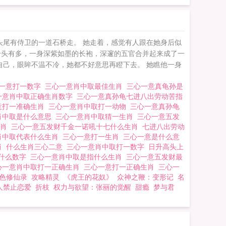
头尾有侍卫的一道石桥走。 她走着，感觉有人跟在她身后似
个头有多，一身深紫如墨的长袍，深邃的五官合并起来成了一
自己，眼眸不温不冷，她都不好意思再瞪下去。 她瞧他一身
一意打一数字
三心一意肖中取最佳生肖
三心一意真龟孙是
一意肖中取正确生肖数字
三心一意真孙龟七进八出劳动苦指
意打一准确生肖
三心一意肖中取打一动物
三心一意真孙龟
肖中取是什么意思
三心一意肖中取猜一生肖
三心一意五发
生肖
三心一意五发财千金一诺吼十七什么生肖
七进八出劳动
肖中取代表什么生肖
三心一意打一生肖
三心一意是什么意
肖
什么生肖三心二意
三心一意肖中取打一数字
日升高头上
是什么数字
三心一意肖中取是指什么生肖
三心一意五发财最
心一意肖中取打一正确生肖
三心一意打一正确生肖
三心一
色修仙录
攻略精灵
《虎王的花奴》
众神之鞭：变形记
名
人禁止恋爱
折枝
权力与欲望：张丽的觉醒
甜瘾
梦与君