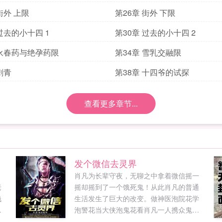
街外 上限
第26章 街外 下限
过去的小十四 1
第30章 过去的小十四 2
 永春药与绝孕药限
第34章 雪乳交融限
刺青
第38章 十四爷的试探
查看更多章节...
发个微信去灵界
，
肖凡为长辈守夜，无聊之中拿着微信摇一
老
摇却摇到了一个饿死鬼！从此肖凡的普通
钱
生活发生了巨大的改变。做神医泡院花学
泡警花当大侠泡鬼花看肖凡一人携众鬼闯
人
荡花花都市！微信在手，天下我有！...