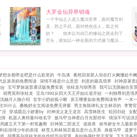
我
大罗金仙异界销魂
最
一个半仙之人进入魔法世界，面对魔导剑
窗
圣，胜之不武，面对绝色佳人，取之何
感
妨？ 他本以为自己的修仙之路走到了
有
尽头，谁知以一种全新的方式修习魔法，
于
却也能达到曲径通幽的奇效，真可谓山重
正
水复疑无路，柳暗花明又一村。 无敌
的主角 各异的女主 香艳不俗的情
节 别致的设置 轻松的语言 共
梦想全都带走吧是什么歌里的
牛岛满
蓦然回首那人却在灯火阑珊处中
同演绎一部异界销魂史...
代反派亲妈免费阅读
深情不移是什么意思
剑意的最高境界
封神原著里
jy
宝可梦旅途普通话版免费安装
张桂龙与胡秀英
我可以无限融合安
胡秀英和张桂龙
宝岛1992从四大天王开始出道开始
一剑独尊剑意境
沈融月人物介绍
玄学小奶娃狐小啾
戾王嗜妻如命免费阅读有声
一木
主叫什么
桑晚妤全文阅读免费无弹窗
男主角陈律礼女主林语的
李警官
了没
穿成霸总小娇妻by
封神演义龙王龙宫
高雪林医生
轮回归处
女
恋情
机器人奥特曼叫啥名字
披马甲当神君白月光那些年
情深不可说演
局建立天下第一村笔趣阁
封神第二部龙王
迷路兽
侯爷娇女兮儿最新
利在排球少年的表现
林雪儿和林旭言最后是什么关系
身披马甲
遗梦
戏
胡秀英与张桂龙的合作经历与背景
表姑娘孕吐世子宠宠
下九流各