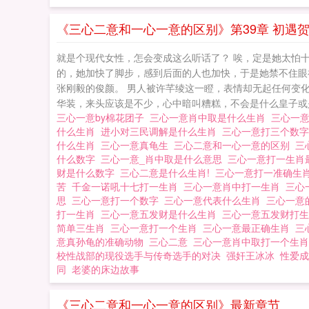
《三心二意和一心一意的区别》第39章 初遇
就是个现代女性，怎会变成这么听话了？ 唉，定是她太怕
的，她加快了脚步，感到后面的人也加快，于是她禁不住眼
张刚毅的俊颜。 男人被许芊绫这一瞪，表情却无起任何变
华装，来头应该是不少，心中暗叫糟糕，不会是什么皇子或是重
三心一意by棉花团子
三心一意肖中取是什么生肖
三心一
什么生肖
进小对三民调解是什么生肖
三心一意打三个数
什么生肖
三心一意真龟生
三心二意和一心一意的区别
三
什么数字
三心一意_肖中取是什么意思
三心一意打一生肖
财是什么数字
三心二意是什么生肖!
三心一意打一准确生
苦
千金一诺吼十七打一生肖
三心一意肖中打一生肖
三心
思
三心一意打一个数字
三心一意代表什么生肖
三心一意
打一生肖
三心一意五发财是什么生肖
三心一意五发财打
简单三生肖
三心一意打一个生肖
三心一意最正确生肖
三
意真孙龟的准确动物
三心二意
三心一意肖中取打一个生
校性战部的现役选手与传奇选手的对决
强奸王冰冰
性爱成
同
老婆的床边故事
《三心二意和一心一意的区别》最新章节