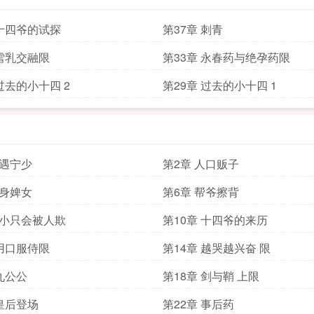
 十四爷的试探
第37章 刺青
 雪乳交融限
第33章 永春药与绝孕药限
过去的小十四 2
第29章 过去的小十四 1
初遇宁少
第2章 人口贩子
贴身婢女
第6章 帮爷擦背
弱小只会被人欺
第10章 十四爷的来历
 用口服侍限
第14章 越哭越兴奋 限
 九公公
第18章 剑与鞘 上限
 皇后登场
第22章 事后药