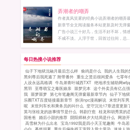
都入不了你的眼？我偏偏要让你爱我宠
弄潮者的嘲弄
一人！...
作者真风笑雾的经典小说弄潮者的嘲弄
新章节全文阅读服务本站更新及时无弹
广告小说三十好几，生活不好不坏，情
不咸不淡。人浮于世，回首过往间，总
些许片段点滴，令人叹息追悔。一句关
如果那天的幽叹感怀，却给了他一个纠
遗憾的机会...
每日热搜小说推荐
仙子下地狱沈融月最后怎么样
偷鸡是什么
我的人生我的
黑剑尊后我死遁了 附带番外
重生之贤后很闲爱杀
七零年
人设永远高格调
牛岛弟青叶城西TXT
绝地求生辅助网wfpp
黑羽
至尊萌宝之毒医娘亲
噩梦完本
这个外卖员有亿点强
我
噩梦噩梦
第七年笔趣阁无弹窗最新章节内
仙子下地狱
乐圈TXT百度链接最新章节
扮演npc漫画解说
末世列车男
呢
末世列车长和乘务员的叫什么
坚守沉沦17章进度更新
英与张桂龙的故事情节是什么
韩剧疗愈
桂龙和胡秀英的
国爸爸
婚后小甜的推荐
阴阳师林夕大结局是什么
网游开
高雪林为什么出名
宝岛1992我是四小天王笔趣阁
牛岛若
小白
蓦然胡夏
重生后偏执残王宠我入骨十里染
迷途人游