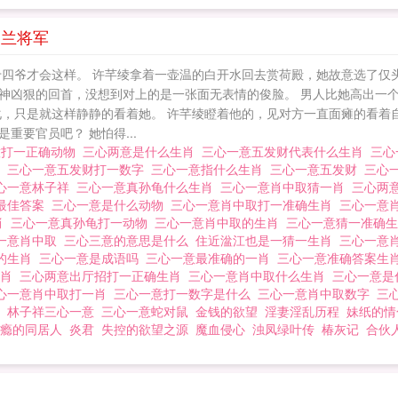
贺兰将军
十四爷才会这样。 许芊绫拿着一壶温的白开水回去赏荷殿，她故意选了仅
神凶狠的回首，没想到对上的是一张面无表情的俊脸。 男人比她高出一
化，只是就这样静静的看着她。 许芊绫瞪着他的，见对方一直面瘫的看着
要官员吧？ 她怕得...
意打一正确动物
三心两意是什么生肖
三心一意五发财代表什么生肖
三心
字
三心一意五发财打一数字
三心一意指什么生肖
三心一意五发财
三心
心一意林子祥
三心一意真孙龟什么生肖
三心一意肖中取猜一肖
三心两
最佳答案
三心一意是什么动物
三心一意肖中取打一准确生肖
三心一意
肖
三心一意真孙龟打一动物
三心一意肖中取的生肖
三心一意猜一准确
一意肖中取
三心三意的意思是什么
住近湓江也是一猜一生肖
三心一意
的生肖
三心一意是成语吗
三心一意最准确的一肖
三心一意准确答案生
生肖
三心两意出厅招打一正确生肖
三心一意肖中取什么生肖
三心一意
心一意肖中取打一肖
三心一意打一数字是什么
三心一意肖中取数字
三
肖
林子祥三心一意
三心一意蛇对鼠
金钱的欲望
淫妻淫乱历程
妹纸的情
瘾的同居人
炎君
失控的欲望之源
魔血侵心
浊凤绿叶传
椿灰记
合伙