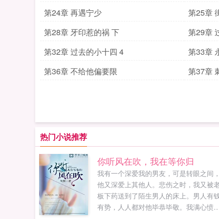
第24章 再遇宁少
第25章 
第28章 牙印惹的祸 下
第29章 
第32章 过去的小十四 4
第33章
第36章 不给他偏要限
第37章 
热门小说推荐
你听风在吹，我在等你归
我有一个深爱我的男友，可是转眼之间
他又深爱上其他人。悲伤之时，我又被
板下药送到了陌生男人的床上。男人有
有势，人人都对他毕恭毕敬。我满心愤
怒！你想吃干抹净就走？没门！任何女