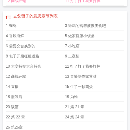
12 商战开端
11 打了打了我要打掉
去父留子的意思
章节列表
1 缠绵
3 难喝的营养液做美食吧
4 香辣海鲜
5 做家庭版小饭桌
6 需要交合换别的
7 小吃店
8 包子开启征服道路
9 二夜情
10 大交特交大合特合
11 打了打了我要打掉
12 商战开端
13 直播制作家常菜
14 直播
15 生了一颗鸡蛋
18 服装店
19 为难
20 谈酒
21 第 21 章
22 第 22 章
24 第 24 章
26 第26章