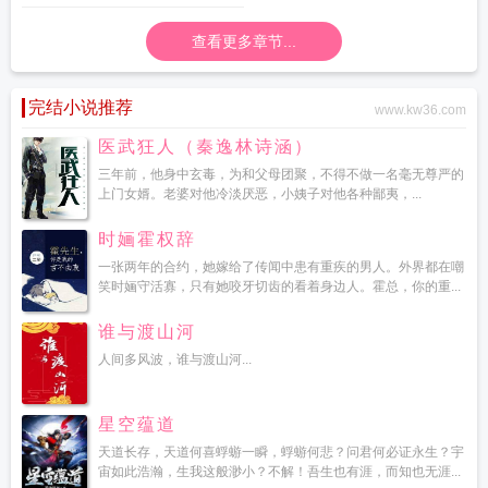
查看更多章节...
完结小说推荐
www.kw36.com
医武狂人（秦逸林诗涵）
三年前，他身中玄毒，为和父母团聚，不得不做一名毫无尊严的
上门女婿。老婆对他冷淡厌恶，小姨子对他各种鄙夷，...
时婳霍权辞
一张两年的合约，她嫁给了传闻中患有重疾的男人。外界都在嘲
笑时婳守活寡，只有她咬牙切齿的看着身边人。霍总，你的重...
谁与渡山河
人间多风波，谁与渡山河...
星空蕴道
天道长存，天道何喜蜉蝣一瞬，蜉蝣何悲？问君何必证永生？宇
宙如此浩瀚，生我这般渺小？不解！吾生也有涯，而知也无涯...