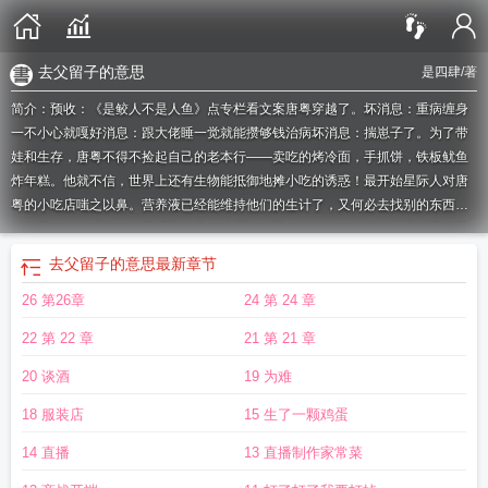
去父留子的意思
是四肆
/著
简介：预收：《是鲛人不是人鱼》点专栏看文案唐粤穿越了。坏消息：重病缠身
一不小心就嘎好消息：跟大佬睡一觉就能攒够钱治病坏消息：揣崽子了。为了带
娃和生存，唐粤不得不捡起自己的老本行——卖吃的烤冷面，手抓饼，铁板鱿鱼
炸年糕。他就不信，世界上还有生物能抵御地摊小吃的诱惑！最开始星际人对唐
粤的小吃店嗤之以鼻。营养液已经能维持他们的生计了，又何必去找别的东西填
补肚子。更何况还十五星币那么贵，谁买谁傻子。直到摊主掀开了盖子后香味飘
荡了三条街。唾液不断在嘴里翻腾，手……
去父留子啥意思
去父留子生了颗蛋格
去父留子的意思
最新章节
格党
去父留子生了颗蛋by是四肆
去父留子生了颗蛋全文免费阅读
去父留子生了
26 第26章
24 第 24 章
颗蛋作者是四肆笔趣阁
去父留子生了颗蛋 作者是四肆
去父留子生了颗蛋免费
阅
去父留子生了颗蛋在哪里看
去父留子生了颗蛋作者霜耐东
去父留子生了颗蛋
22 第 22 章
21 第 21 章
免费阅读 作者是四肆
去父留子生了颗蛋 作者是四肆全文免费阅读
去父留子生了
颗蛋 作者是四肆笔趣阁
去父留子生了颗蛋免费阅读笔趣阁
去父留子生了颗蛋是
20 谈酒
19 为难
四肆
去父留子是什么
去父留子生了颗蛋 作者是四肆免费阅读
去父留子生了颗
18 服装店
15 生了一颗鸡蛋
蛋作者是四肆
去父留子生了颗蛋免费阅读
去父留子生了颗蛋 免费阅读
去父留
子的孩子合法吗
去父留子生了颗蛋by四肆
去父留子生了颗蛋霜耐东
去父留子生
14 直播
13 直播制作家常菜
了颗蛋 作者是四肆最近章节
去父留子生了颗蛋 是四肆