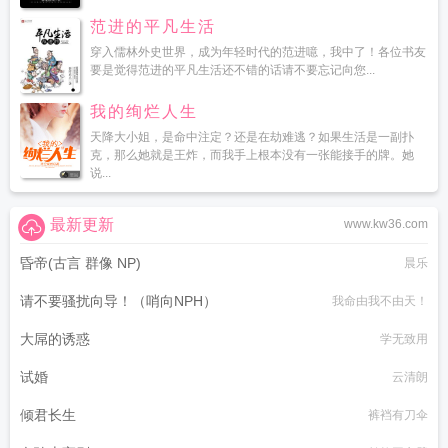
范进的平凡生活
穿入儒林外史世界，成为年轻时代的范进噫，我中了！各位书友
要是觉得范进的平凡生活还不错的话请不要忘记向您...
我的绚烂人生
天降大小姐，是命中注定？还是在劫难逃？如果生活是一副扑
克，那么她就是王炸，而我手上根本没有一张能接手的牌。她
说...
最新更新
www.kw36.com
昏帝(古言 群像 NP)
晨乐
请不要骚扰向导！（哨向NPH）
我命由我不由天！
大屌的诱惑
学无致用
试婚
云清朗
倾君长生
裤裆有刀伞