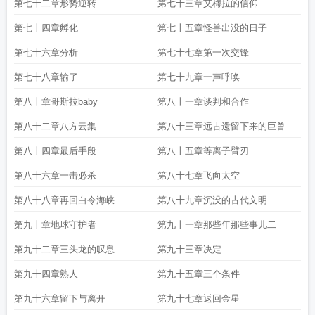
第七十二章形势逆转
第七十三章艾梅拉的信仰
第七十四章孵化
第七十五章怪兽出没的日子
第七十六章分析
第七十七章第一次交锋
第七十八章输了
第七十九章一声呼唤
第八十章哥斯拉baby
第八十一章谈判和合作
第八十二章八方云集
第八十三章远古遗留下来的巨兽
第八十四章最后手段
第八十五章等离子臂刃
第八十六章一击必杀
第八十七章飞向太空
第八十八章再回白令海峡
第八十九章沉没的古代文明
第九十章地球守护者
第九十一章那些年那些事儿二
第九十二章三头龙的叹息
第九十三章决定
第九十四章熟人
第九十五章三个条件
第九十六章留下与离开
第九十七章返回金星