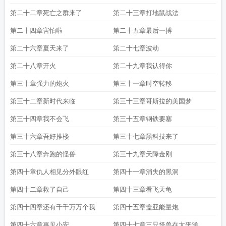
第二十二章死亡之群来了
第二十三章打地鼠战法
第二十四章害怕啦
第二十五章最后一搏
第二十六章夏天来了
第二十七章波动
第二十八章开火
第二十九章我认得你
第三十章强力的炮火
第三十一章时空转移
第三十二章新时代来临
第三十三章哥斯拉的美国梦
第三十四章我不会飞
第三十五章钢铁要塞
第三十六章吾好推楼
第三十七章黑科技来了
第三十八章奔跑的怪兽
第三十九章天降金刚
第四十章仇人相见分外眼红
第四十一章消失的黑洞
第四十二章救了自己
第四十三章看飞天龟
第四十四章还有千千万万个我
第四十五章盖亚能量炮
第四十六章再见小安
第四十七章三只怪兽在太平洋