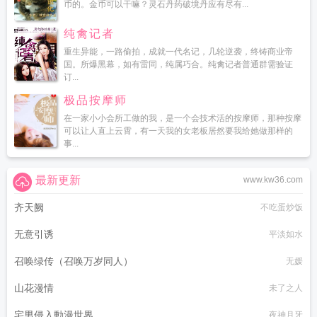
币的。金币可以干嘛？灵石丹药破境丹应有尽有...
纯禽记者
重生异能，一路偷拍，成就一代名记，几轮逆袭，终铸商业帝
国。所爆黑幕，如有雷同，纯属巧合。纯禽记者普通群需验证
订...
极品按摩师
在一家小小会所工做的我，是一个会技术活的按摩师，那种按摩
可以让人直上云霄，有一天我的女老板居然要我给她做那样的
事...
最新更新
www.kw36.com
齐天阙
不吃蛋炒饭
无意引诱
平淡如水
召唤绿传（召唤万岁同人）
无媛
山花漫情
未了之人
宅男侵入動漫世界
夜神月牙