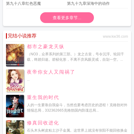
第九十八章红色恶魔
第九十九章深海中的动作
查看更多章节...
完结小说推荐
www.kw36.com
都市之豪龙天纵
（NO3，众界系列的第三部。）龙之古皇，号令沉浮。轮回千
载，终踏归途。碧棂化形，不离不弃风眼灵戒，自划一空。...
夜帝你女人又闯祸了
...
重生我的时代
人的一生要靠自我奋斗，当然也要考虑历史的进程！克格勃对外
情报总局，332362665克格勃国内防谍总局...
修真回收进化
石头木头树皮粘土沙子金属。这世界上就没有张阳不能回收换金