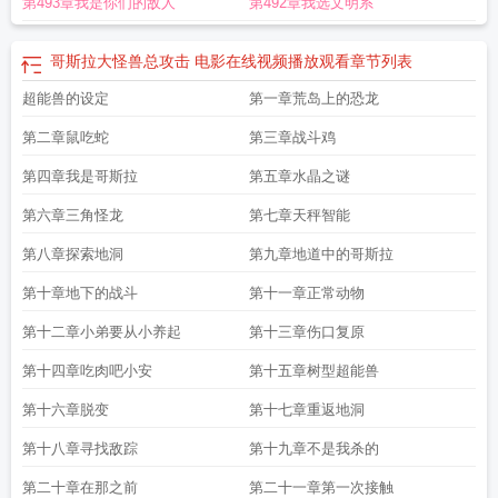
第493章我是你们的敌人
第492章我选文明系
哥斯拉大怪兽总攻击 电影在线视频播放观看
章节列表
超能兽的设定
第一章荒岛上的恐龙
第二章鼠吃蛇
第三章战斗鸡
第四章我是哥斯拉
第五章水晶之谜
第六章三角怪龙
第七章天秤智能
第八章探索地洞
第九章地道中的哥斯拉
第十章地下的战斗
第十一章正常动物
第十二章小弟要从小养起
第十三章伤口复原
第十四章吃肉吧小安
第十五章树型超能兽
第十六章脱变
第十七章重返地洞
第十八章寻找敌踪
第十九章不是我杀的
第二十章在那之前
第二十一章第一次接触