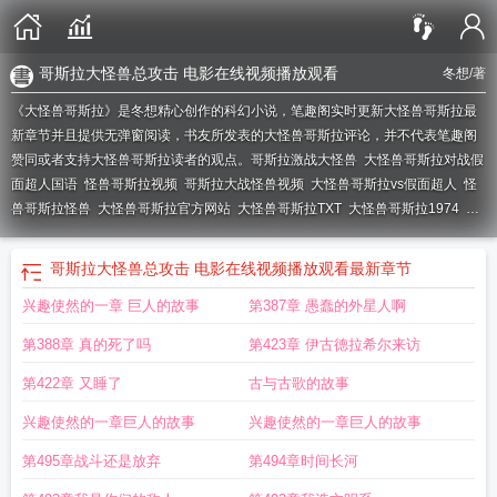
哥斯拉大怪兽总攻击 电影在线视频播放观看
冬想
/著
《大怪兽哥斯拉》是冬想精心创作的科幻小说，笔趣阁实时更新大怪兽哥斯拉最
新章节并且提供无弹窗阅读，书友所发表的大怪兽哥斯拉评论，并不代表笔趣阁
赞同或者支持大怪兽哥斯拉读者的观点。
哥斯拉激战大怪兽
大怪兽哥斯拉对战假
面超人国语
怪兽哥斯拉视频
哥斯拉大战怪兽视频
大怪兽哥斯拉vs假面超人
怪
兽哥斯拉怪兽
大怪兽哥斯拉官方网站
大怪兽哥斯拉TXT
大怪兽哥斯拉1974
怪
兽打哥斯拉
哥斯拉怪兽大决战
大怪兽哥斯拉全集
大怪兽哥斯拉在线阅读
大怪
兽哥斯拉免费阅读
怪兽 哥斯拉
大怪兽哥斯拉对战假面超人
大怪兽哥斯拉 冬
哥斯拉大怪兽总攻击 电影在线视频播放观看
最新章节
想
大怪兽哥斯拉又叫什么
哥斯拉大怪兽总攻击
大怪兽哥斯拉电影
哥斯拉大怪
兴趣使然的一章 巨人的故事
第387章 愚蠢的外星人啊
兽总攻击 电影在线视频播放观看
哥斯拉打怪兽视频
大怪兽哥斯拉 聚合中文
网
哥斯拉打怪兽动画片
大怪兽哥斯拉vs假面超人免费观看
哥斯拉大怪兽总攻击
第388章 真的死了吗
第423章 伊古德拉希尔来访
电影
大怪兽哥斯拉古歌有声书
大怪兽哥斯拉笔趣阁
第422章 又睡了
古与古歌的故事
兴趣使然的一章巨人的故事
兴趣使然的一章巨人的故事
第495章战斗还是放弃
第494章时间长河