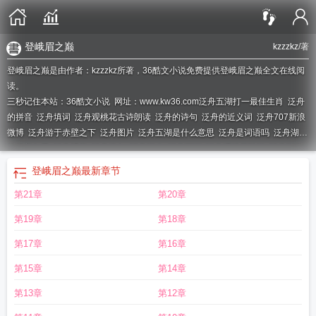
登峨眉之巅
kzzzkz
/著
登峨眉之巅是由作者：kzzzkz所著，36酷文小说免费提供登峨眉之巅全文在线阅
读。
三秒记住本站：36酷文小说 网址：www.kw36.com
泛舟五湖打一最佳生肖
泛舟
的拼音
泛舟填词
泛舟观桃花古诗朗读
泛舟的诗句
泛舟的近义词
泛舟707新浪
微博
泛舟游于赤壁之下
泛舟图片
泛舟五湖是什么意思
泛舟是词语吗
泛舟湖上
的优美句子
泛舟博客
泛舟造句
泛舟湖上
泛舟西湖
泛舟观桃花陆游
泛舟707
的微博
泛舟707
泛舟湖上的意思
泛舟绝迹
泛舟是什么意思
泛舟湖上的诗
登峨眉之巅
最新章节
句
泛舟之役
泛舟观桃花
泛舟后溪
泛舟诲海全文阅读
泛舟人歌曲
泛舟行
泛舟
第21章
第20章
大河里
泛舟入后溪其二
积水穷天涯
泛舟秋怀
泛舟五湖
泛舟荷塘的原唱
泛舟
西湖的优美句子
泛舟学海什么意思
泛舟的泛
登峨眉之巅
泛舟禅师塔
从仙人做
第19章
第18章
逍遥游
泛舟入后溪
泛舟人歌词
泛舟人
第17章
第16章
第15章
第14章
第13章
第12章