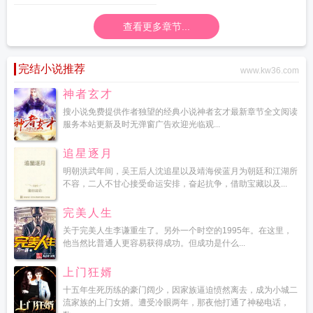
查看更多章节...
完结小说推荐
www.kw36.com
神者玄才
搜小说免费提供作者独望的经典小说神者玄才最新章节全文阅读
服务本站更新及时无弹窗广告欢迎光临观...
追星逐月
明朝洪武年间，吴王后人沈追星以及靖海侯蓝月为朝廷和江湖所
不容，二人不甘心接受命运安排，奋起抗争，借助宝藏以及...
完美人生
关于完美人生李谦重生了。另外一个时空的1995年。在这里，
他当然比普通人更容易获得成功。但成功是什么...
上门狂婿
十五年生死历练的豪门阔少，因家族逼迫愤然离去，成为小城二
流家族的上门女婿。遭受冷眼两年，那夜他打通了神秘电话，