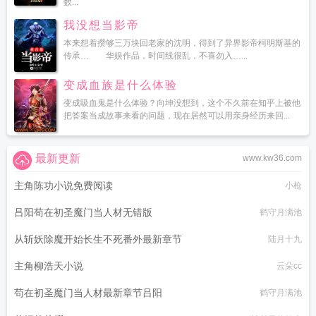
数...
我没想当影帝
本来想着攒够三万块回老家的沈明，得到了异界影帝柯明斯基的
传承… 华娱作品，时间线很乱，不喜勿入…...
变成血族是什么体验
变成吸血鬼是什么体验？向坤没想到，这个不久前在知乎上被他
把答案当成故事来看的问题，现在居然可以用亲身经历来回...
最新更新
www.kw36.com
主角陈功小说免费阅读
小枪
吕阳苟在初圣魔门当人材无错版
鹤守月满池
从斩妖除魔开始长生不死番外最新章节
陆月十九
主角柳浩天小说
云朵cc
苟在初圣魔门当人材最新章节吕阳
鹤守月满池