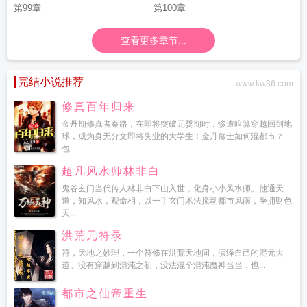
第99章
第100章
查看更多章节...
完结小说推荐
www.kw36.com
修真百年归来
金丹期修真者秦路，在即将突破元婴期时，惨遭暗算穿越回到地
球，成为身无分文即将失业的大学生！金丹修士如何混都市？
包...
超凡风水师林非白
鬼谷玄门当代传人林非白下山入世，化身小小风水师。他通天
道，知风水，观命相，以一手玄门术法搅动都市风雨，坐拥财色
天...
洪荒元符录
符，天地之妙理，一个符修在洪荒天地间，演绎自己的混元大
道。没有穿越到混沌之初，没法混个混沌魔神当当，也...
都市之仙帝重生