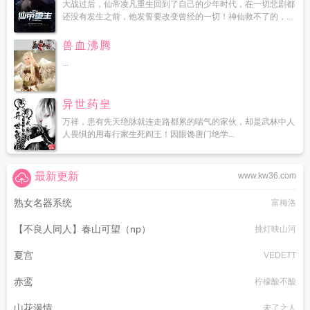
大战过后，仙帝凌凡重生回到了自己的少年时代，在一切悲剧都
还没有发生之前，他发誓要改变曾经的一切！神仙救不了的，...
兽血沸腾
...
异世药皇
万祥，患有先天绝脉就连走路都累的喘气的家伙，却是武林中人
人畏惧的用毒行家生死阎王！因眼馋唐门绝学...
最新更新
www.kw36.com
熟女名器系统
富梅洛
【不良人同人】春山可望（np）
挑灯映山河
夏宫
VEDETT
赤鸾
柠檬酸不酸
山花漫情
未了之人