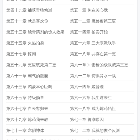
年剧场版
炼器修仙传
炼器真火
呼吸锻炼器
炼器十万年徐阳为什么没飞升
第四十九章 捕获青狼幼崽
第五十章 你在关心我
第五十一章 就是喜欢你
第五十二章 魔兽蛋第三更
第五十三章 续骨药剂的惊人效果
第五十四章 拍卖开始
第五十五章 火热拍卖
第五十六章 三大宗派联手
第五十七章 惊闻
第五十八章 共存亡第一更
第五十九章 更应该死第二更
第六十章 冲击枪的极限威第三更
第六十一章 霸气的殷澜
第六十二章 何惧背水一战
第六十三章 鸿蒙本心巨鹰
第六十四章 姬音璇
第六十五章 特级勋章
第六十六章 我生君未生
第六十七章 白云客归来
第六十八章 成为炼药始祖
第六十九章 炼药我来教
第七十章 兽潮原因
第七十一章 寒阴神体
第七十二章 我就想做个反派