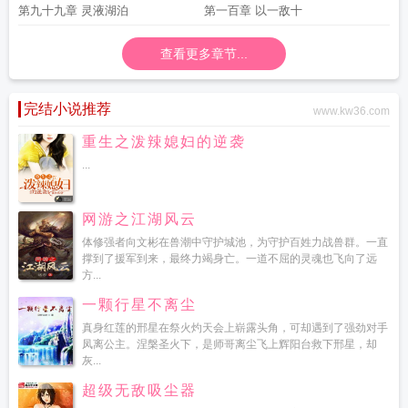
第九十九章 灵液湖泊
第一百章 以一敌十
查看更多章节...
完结小说推荐
www.kw36.com
重生之泼辣媳妇的逆袭
...
网游之江湖风云
体修强者向文彬在兽潮中守护城池，为守护百姓力战兽群。一直
撑到了援军到来，最终力竭身亡。一道不屈的灵魂也飞向了远
方...
一颗行星不离尘
真身红莲的邢星在祭火灼天会上崭露头角，可却遇到了强劲对手
凤离公主。涅槃圣火下，是师哥离尘飞上辉阳台救下邢星，却
灰...
超级无敌吸尘器