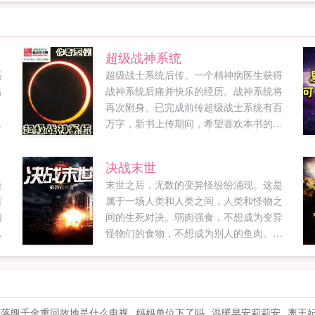
超级战神系统
高
超级战士系统后传。一个精神病医生获得
出
战神系统后痛并快乐的经历。战神系统将
再次附身。已完成前传超级战士系统有百
纵
万字，新书上传期间，希望喜欢本书的多
传
投推荐票与收藏下。已完本机甲小说超级
都
战士系统再生在机甲帝国机甲狙击手重生
决战末世
修
之机甲狂想曲。...
最
末世之后，无数的变异怪纷纷涌现。这是
5
窗
属于一场人类和人类之间，人类和怪物之
如
间的生死对决。弱肉强食，不想成为变异
怪物们的食物，不想成为别人的鱼肉。那
齐
就必须变得强大！...
落魄千金重回故地是什么电视
妈妈单位下了吗
温暖早安莉莉安
离王