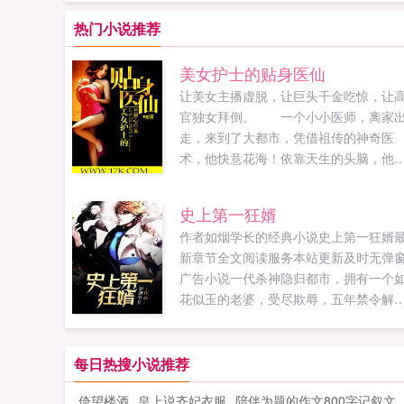
热门小说推荐
美女护士的贴身医仙
让美女主播虚脱，让巨头千金吃惊，让
官独女拜倒。 一个小小医师，离家
走，来到了大都市，凭借祖传的神奇医
术，他快意花海！依靠天生的头脑，他
横花都！金钱美女权力让这个名不见经
的小医生尝尽了甜头。 带着征服大
史上第一狂婿
市梦想，他开始了一段香艳神奇的旖旎
作者如烟学长的经典小说史上第一狂婿
仙之旅！ 书友群16280450
新章节全文阅读服务本站更新及时无弹
求鲜花，各种求，希望大家多多支持慧
广告小说一代杀神隐归都市，拥有一个
心。...
花似玉的老婆，受尽欺辱，五年禁令解
除，龙抬头，势必风云涌起，各方势力
聚，暗夜门重新崛起。...
每日热搜小说推荐
倚望楼酒
皇上说齐妃衣服
陪伴为题的作文800字记叙文