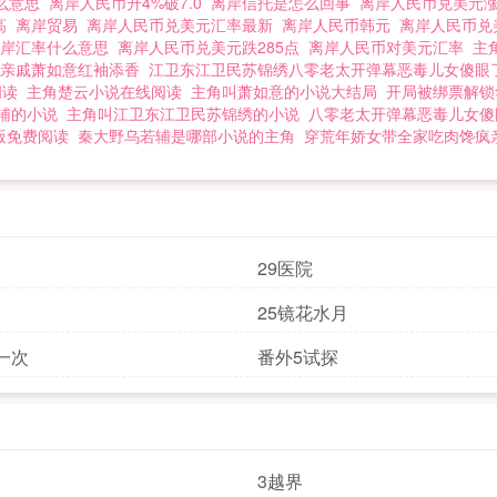
么意思
离岸人民币升4%破7.0
离岸信托是怎么回事
离岸人民币兑美元涨
高
离岸贸易
离岸人民币兑美元汇率最新
离岸人民币韩元
离岸人民币兑
在岸汇率什么意思
离岸人民币兑美元跌285点
离岸人民币对美元汇率
主
亲戚萧如意红袖添香
江卫东江卫民苏锦绣八零老太开弹幕恶毒儿女傻眼
阅读
主角楚云小说在线阅读
主角叫萧如意的小说大结局
开局被绑票解锁
辅的小说
主角叫江卫东江卫民苏锦绣的小说
八零老太开弹幕恶毒儿女傻
版免费阅读
秦大野乌若辅是哪部小说的主角
穿荒年娇女带全家吃肉馋疯
29医院
25镜花水月
一次
番外5试探
3越界