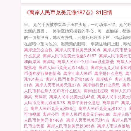
《离岸人民币兑美元涨187点》31旧情
里。 她的手腕被季桀单手压在头顶，一时动弹不得。她的
发颤的唇瓣，一路吻至她紧攥着的手心，每一点触碰，都激
的一切都没有，她没有挣扎，只是死死咬着下唇，强忍着喉
在黑暗中望向他的、湿漉漉的眼睛。 季桀猛地闭上眼，喉结艰
离岸流怎么自救
离岸人民币兑美元跌36点
离岸人民币是
什么意思
离岸人民币兑美元涨至6.8157
离岸人民币美元
和向岸风
离岸堤
离岸人民币1个月hibor跌至新低
离岸人
规落地
离岸人民币兑美元跌14基点
离岸美元兑人民币实
币债券发行量创新高
离岸汇率人民币
离岸是什么意思
离
涨101基点
离岸人民币兑美元涨168点
离岸账户
离岸人
31点
离岸人民币兑美元涨37点
离岸银行是什么意思
离岸
人民币和在岸人民币有什么区别
离岸信托征税
离岸人民币
新高
离岸流
离岸人民币兑美元跌48点
离岸人民币兑美元
人民币兑美元跌至6.78
离岸平衡什么意思
离岸资产
离岸
点
离岸人民币兑美元涨96点
离岸人民币兑美元涨107点
可怕视频
离岸公司
离岸人民币兑美元升破6.88
离岸人民
人民币兑美元涨146点
离岸人民币兑美元跌1点
离岸人民
民币走势图
离岸人民币兑美元跌385点
离岸人币试点落