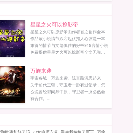
星星之火可以撩影帝
星星之火可以撩影帝由作者君之创作全本
作品该小说情节跌宕起伏扣人心弦是一本
难得的情节与文笔俱佳的好书919言情小说
免费提供星星之火可以撩影帝全文无弹窗
的纯文字在线阅读。...
万族来袭
宇宙各域，万族来袭。陈言路沉思起来，
关于前代王朝，守卫者一脉有过记录，怎
么说曾经都问鼎中原，守卫者一脉必然会
有合作。...
妃和叶离和好了吗
少女魂师安卓
重生我嫁给了军王
万物