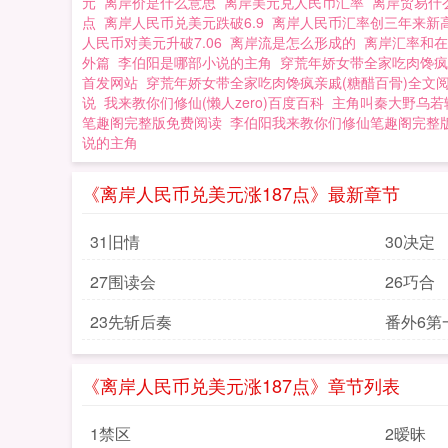
元
离岸价是什么意思
离岸美元兑人民币汇率
离岸贸易什
点
离岸人民币兑美元跌破6.9
离岸人民币汇率创三年来新
人民币对美元升破7.06
离岸流是怎么形成的
离岸汇率和
外篇
李伯阳是哪部小说的主角
穿荒年娇女带全家吃肉馋疯
首发网站
穿荒年娇女带全家吃肉馋疯亲戚(糖醋百骨)全文
说
我来教你们修仙(懒人zero)百度百科
主角叫秦大野乌若
笔趣阁完整版免费阅读
李伯阳我来教你们修仙笔趣阁完整
说的主角
《离岸人民币兑美元涨187点》最新章节
31旧情
30决定
27围读会
26巧合
23先斩后奏
番外6第
《离岸人民币兑美元涨187点》章节列表
1禁区
2暧昧