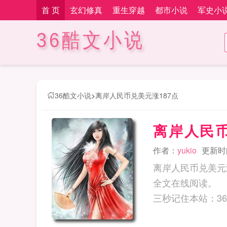
首 页
玄幻修真
重生穿越
都市小说
军史小
36酷文小说
36酷文小说
>
离岸人民币兑美元涨187点
离岸人民币
作者：
yukio
更新时间：
离岸人民币兑美元涨
全文在线阅读。