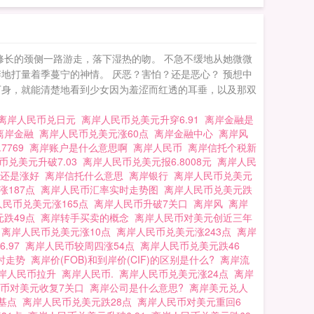
修长的颈侧一路游走，落下湿热的吻。 不急不缓地从她微微
地打量着季蔓宁的神情。 厌恶？害怕？还是恶心？ 预想中
下身，就能清楚地看到少女因为羞涩而红透的耳垂，以及那双
离岸人民币兑日元
离岸人民币兑美元升穿6.91
离岸金融是
离岸金融
离岸人民币兑美元涨60点
离岸金融中心
离岸风
7769
离岸账户是什么意思啊
离岸人民币
离岸信托个税新
币兑美元升破7.03
离岸人民币兑美元报6.8008元
离岸人民
好还是涨好
离岸信托什么意思
离岸银行
离岸人民币兑美元
涨187点
离岸人民币汇率实时走势图
离岸人民币兑美元跌
人民币兑美元涨165点
离岸人民币升破7关口
离岸风
离岸
元跌49点
离岸转手买卖的概念
离岸人民币对美元创近三年
么
离岸人民币兑美元涨10点
离岸人民币兑美元涨243点
离岸
.97
离岸人民币较周四涨54点
离岸人民币兑美元跌46
实时走势
离岸价(FOB)和到岸价(CIF)的区别是什么?
离岸流
岸人民币拉升
离岸人民币.
离岸人民币兑美元涨24点
离岸
民币对美元收复7关口
离岸公司是什么意思?
离岸美元兑人
2基点
离岸人民币兑美元跌28点
离岸人民币对美元重回6