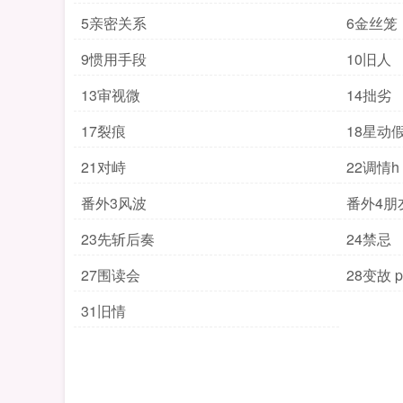
5亲密关系
6金丝笼
9惯用手段
10旧人
13审视微
14拙劣
17裂痕
18星动
21对峙
22调情h
番外3风波
番外4朋
23先斩后奏
24禁忌
27围读会
28变故 po
31旧情