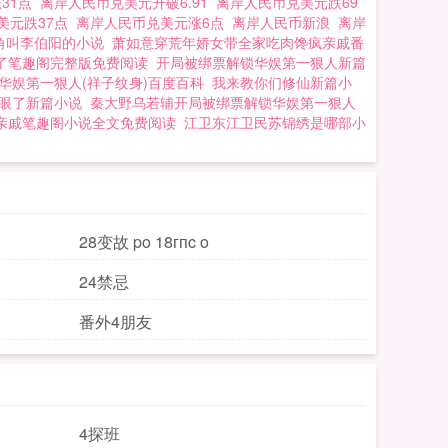
31点
离岸人民币兑美元升破6.91
离岸人民币兑美元跌69
美元跌37点
离岸人民币兑美元涨6点
离岸人民币新浪
离岸
角叫李伯阳的小说
萧如意穿荒年娇女带全家吃肉馋疯亲戚番
了笔趣阁完整版免费阅读
开局被绑票解锁华娱第一狠人新篇
华娱第一狠人(祥子纹身)百度百科
我来教你们修仙新篇小
眼了新篇小说
秦大野乌若辅开局被绑票解锁华娱第一狠人
亲戚笔趣阁小说全文免费阅读
江卫东江卫民苏锦绣是哪部小
28变故 po 18гпc o
24禁忌
番外4朋友
4探班