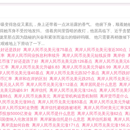
呼吸变得急促又紊乱，身上还带着一点沐浴露的香气。 他俯下身，顺着她
得她浑身不受控地发抖。 借着房间里昏暗的夜灯，他居高临下、近乎贪婪
咙里那点因为隐秘的兴奋和紧张而溢出的细碎呜咽。 他只需要再稍微倾
难地上下滑动了一下...
涨好还是跌好
离岸人民币兑美元涨75基点
离岸人民币兑美元涨近300点
汇率
离岸人民币同业拆息利率续升
离岸人民币兑美元短线反弹
离岸价
民币涨了好还是跌了好
离岸人民币兑美元跌126基点
离岸人民币兑美元6.
时汇率
离岸人民币兑美元升破6.83
离岸人民币兑美元升破6.99
离岸人民
岸人民币兑美元涨40基点
离岸人民币兑美元跌32个基点
离岸人民币跌
民币汇率
离岸和在岸的区别
离岸人民币兑美元跌25点
离岸人民币兑美元
美元兑人民币
离岸人民币兑美元涨112基点
离岸居民是什么意思
离岸
兑美元跌破6.91
离岸信托
离岸人民币兑美元涨124点
离岸人民币兑美
涨88点
离岸人民币兑换美元
离岸监管机构追责机制弱
离岸货币是什
人民币兑美元涨99点
离岸人民币兑美元涨83基点
离岸人民币兑美元升破6
离岸人民币实时走势图
离岸信托避税路被堵死
离岸人民币对美元汇率
币投放5000亿资金
离岸人民币是什么意思
离岸人民币兑美元涨62点
离
币国债纳入伦敦清算所
离岸家族信托是什么意思
离岸信托新规
离岸人
地
离岸流如何自救
离岸人民币兑美元涨171点
离岸人民币兑美元涨156.