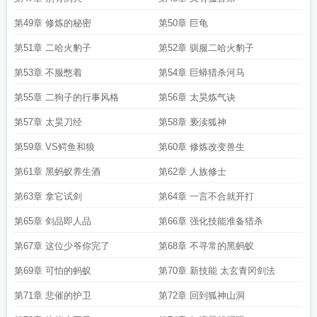
第49章 修炼的秘密
第50章 巨龟
第51章 二哈火豹子
第52章 驯服二哈火豹子
第53章 不服憋着
第54章 巨蟒猎杀河马
第55章 二狗子的行事风格
第56章 太昊炼气诀
第57章 太昊刀经
第58章 亵渎狐神
第59章 VS鳄鱼和狼
第60章 修炼改变兽生
第61章 黑蚂蚁养生酒
第62章 人族修士
第63章 拿它试剑
第64章 一言不合就开打
第65章 剑品即人品
第66章 强化技能准备猎杀
第67章 这位少爷你完了
第68章 不寻常的黑蚂蚁
第69章 可怕的蚂蚁
第70章 新技能 太玄青冈剑法
第71章 悲催的护卫
第72章 回到狐神山洞