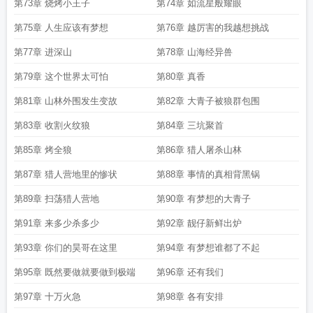
第73章 烧烤小王子
第74章 如流星般耀眼
第75章 人生应该有梦想
第76章 越厉害的我越想挑战
第77章 进深山
第78章 山海经异兽
第79章 这个世界太可怕
第80章 真香
第81章 山林外围发生变故
第82章 大青子被狼群包围
第83章 收割火纹狼
第84章 三坑聚首
第85章 烤全狼
第86章 猎人屠杀山林
第87章 猎人营地里的惨状
第88章 事情的真相背黑锅
第89章 扫荡猎人营地
第90章 有梦想的大青子
第91章 来多少杀多少
第92章 靓仔新鲜出炉
第93章 你们的昊哥在这里
第94章 有梦想谁都了不起
第95章 既然要做就要做到极端
第96章 还有我们
第97章 十万火急
第98章 各有安排