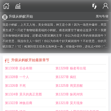
升级从蚂蚁开始
黑句号
/著
我是小蚂蚁，上天又入地，美女倒追我，神王是小弟！因为一场意外爆炸，周昊
重生成了一只处于食物链最底端的小蚂蚁。难道就要甘于被命运捉弄？不！我要
走到食物链的最顶端，还要成为那深渊的主宰！你以为你是大帝的坐骑就很牛？
不好意思，我连你主人一块打！你以为你有个好天赋就很牛？不好意思，你的天
赋归我了！“叮！检测到宿主猎杀北海神龙一条，经验值+999，进化点+999！”
“叮！恭喜宿主获得新天赋：装比无敌！”
无限升级系统从蚂蚁到深渊主宰 TXT
无
限系统升级从蚂蚁逃生
无限升级系统从蚂蚁到深渊主宰TXT
无限升级系统从蚂
升级从蚂蚁开始
最新章节
蚁到深渊领主
无限升级之从蚂蚁到深渊主宰txt
无限升级系统从蚂蚁到深渊主宰
第1330章 后会有期
第1329章 杨老哥出现
txt八零
无限升级系统从蚂蚁到深渊主宰 聚合中文网
无限升级系统从蚂蚁到深渊
主宰百度百科
无限进化系统之从蚂蚁到深渊主宰
升级之从蚂蚁开始
升级从蚂蚁
第1328章 一个人
第1327章 疯狂
开始
无限升级系统从蚂蚁到深渊主宰 最新章节 无弹窗
从蚂蚁到深渊魔神飞
卢
无限升级系统从蚂蚁到深渊主宰未删减全文阅读
无限升级系统从蚂蚁到深渊
第1326章 不死
第1325章 周昊苏醒
主宰 txt
无限升级系统从蚂蚁到深渊主宰武功等级划分
无限升级系统从蚂蚁到深
第1324章 昊天的真正意图
第1323章 纵死何惧
渊主宰tvt
进化从蚂蚁开始
无限升级系统之从蚂蚁
无限升级从蚂蚁到深渊领
主
无限升级系统从蚂蚁到深渊主宰百度提取码
无限升级系统从蚂蚁到深渊主宰
第1322章 神族后裔
第1321章 昊天现身
在线阅读
无限升级系统从蚂蚁到深渊主宰笔趣阁
无限升级系统从蚂蚁到深渊主