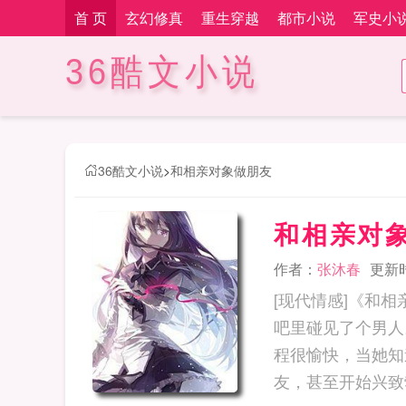
首 页
玄幻修真
重生穿越
都市小说
军史小
36酷文小说
36酷文小说
>
和相亲对象做朋友
和相亲对
作者：
张沐春
更新时间
[现代情感]《和
吧里碰见了个男
程很愉快，当她知