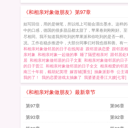
《和相亲对象做朋友》第97章
始写回信，用的是钢笔，所以纸上可能会洇出墨水。这样的
中的口感，德国的很多甜品都太甜了，苹果卷则刚刚好。至
尽相同。我不知道我所吃到的苹果派和你吃到的是否一样。
况。工作在稳步推进中，大部分同事们对我也很和善。有一
和相亲对象做邻居的日子在线阅读
跟邻居谈恋爱
跟邻居
亲对象
和相亲对象一起做的事
睡了隔壁相亲对
跟邻居处
居
和相亲对象做邻居的日子文案
和相亲对象做邻居的日子t
的日子晋江
和相亲对象做邻居的日子全文
相亲相爱的邻
南三十年前，截胡妃英理
嫁首辅[重生]
抽象派影帝
公主
我的了！
我的恋爱游戏太抽象了
我婆婆是香江大嫂[七零]
《和相亲对象做朋友》最新章节
第97章
第96章
第93章
第92章