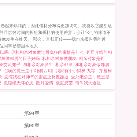
是卷起来烘烤的，因此馅料分布得更加均匀。我喜欢它酸甜适
并且烘烤时间的长短和香料的使用差异，会让它们的味道不
好像发生在昨天。 那么，言归正传——我也来报告我的近
同事是德国本地人，...
可以吗
你和相亲对象做过最疯狂的事情是什么
邻居介绍的相
对象做邻居的日子好吗
和相亲对象做朋友
相亲对象是邻
对象交流知乎
与相亲对象发生
相亲邻里
和相亲对象做邻居
?
召唤的魔王是个剑修[西幻]
我家有个小财神[九零]
穿越柯
豪
恋综我在财神爷的雷点上反覆蹦迪
受死吧公主，魔王是
寂
狐狸绝无坏心思
敌对爱情
极度恐菌
请叫我大道祖
第94章
第90章