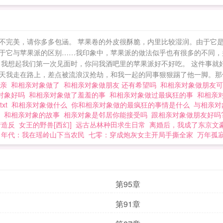
不完美，请你多多包涵。 苹果卷的外皮很酥脆，内里比较湿润。由于它
于它与苹果派的区别……我印象中，苹果派的做法似乎也有很多的不同，
 我想起我们第一次见面时，你问我酒吧里的苹果派好不好吃。 这件事就
天我走在路上，差点被流浪汉抢劫，和我一起的同事狠狠踢了他一脚。那位
相亲
和相亲对象做了
和相亲对象做朋友 还有希望吗
和相亲对象做朋友
对象好吗
和相亲对象做了羞羞的事
和相亲对象做过最疯狂的事
和相亲
xt
和相亲对象做什么
你和相亲对象做的最疯狂的事情是什么
与相亲
居
和相亲对象的故事
相亲对象是邻居你能接受吗
跟相亲对象做朋友好吗
请造反
女王的野兽[西幻]
远古丛林种田求生日常
离婚后，我成了东京文
年代：我在瑶岭山下当农民
七零：穿成炮灰女主开局手撕全家
万年孤
第95章
第91章