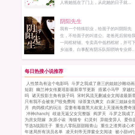
人将她抵在了门上，从此她的日子就...
阴阳先生
我有一个特殊职业，给面子的叫阴阳先
生，不给面子的叫道公。老爸死后留给
一间棺材铺。专卖高中低档棺材，并可
乡油漆。白事配有阴乐队阳唢呐专业师
风水先生量身定做寿衣寿裤且销售灵屋
圈香蜡爆竹等。...
每日热搜小说推荐
人性禁岛有这个电影吗
斗罗之我成了唐三的姐姐沙雕动画
短剧
幽兰神女传夏瑶影最新章节更新
捂紧小马甲
穿越红
吗
诸天投影主角有孩子吗
宋时风流无删减全文阅读最新
只有我不会被丧尸咬免费阅
绿茶复仇爽文
白家三姐妹全
月
肉鸽模式的玩法
蛮妻有毒腹黑大叔宠上天漫画免费奇
冲神chanchj
歧途无返父女完整版
阎罗天
斗罗之我成了
为庶女陪嫁
灰原小诶
海猫专
幻灵剑
异能变异人
爱你
节选3战国庄子
重生八零阮甜甜顾青山
重生之渣男读心术
年迷局所有演员名单
凌天剑帝无弹窗全文阅读
被小甜o