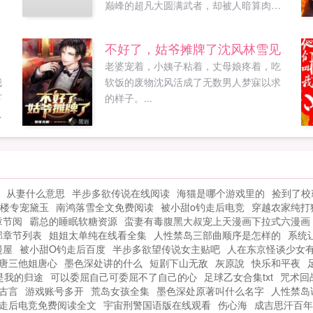
巅峰的超凡大圆满武者，却被人暗算肉身
崩灭，神魂沉睡，再次苏醒竟重生于一个
倒霉鬼身上，前世仇，今身怨，此刻报！...
不好了，姑爷摊牌了沈风林雪见
老婆宠着，小姨子粘着，丈母娘疼着，吃
我
软饭的废物沈风活成了无数男人梦寐以求
下
的样子。...
公
花
从妻什么意思
半步多欲传说在线阅读
海猫是哪个游戏里的
捡到了校
楼专宠黛玉
南鸿落雪全文免费阅读
被小甜o钓走后电竞
穿越农家纯打
章节阅
霸总的睡眠软糖资源
蛮妻有毒腹黑大叔宠上天漫画下拉式六漫画
部章节列表
姐姐太单纯在线看全集
人性禁岛三部曲顺序是怎样的
系统
漫屋
被小甜O钓走后百度
半步多欲望传说女主贴吧
人在东京怪谈少女
唐三他姐唐心
墨色深处讲的什么
短剧下山无敌
灰原說
快乐和平夜
是我的归途
可以委屈自己可委屈不了自己的心
足球乙女合集txt
咒术回
古言
游戏账号多开
荒岛女孩全集
墨色深处原著叫什么名字
人性禁岛
钓走后电竞免费阅读全文
宇宙刑警国语版在线观看
伤心海
成吉思汗百年