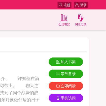
注册
登录
会员书架
阅读记录
加入书架
章节目录
 简介： 许知蕴在酒
好球带上。 聊天过
立即阅读
找到了同个战壕的战
手机访问
兴致勃勃地给他出主意： 「你多相几次，展现出没什 和相亲对象做邻居的日子