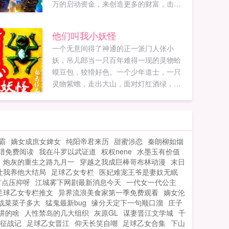
万的启动资金，来创造更多的财富，击败
其他竞争者。...
他们叫我小妖怪
一个无意间得了神通的正一派门人张小
妖，吊儿郎当一只百年难得一现的灵物蛤
蟆豆包，狡猾好色。一个少年道士，一只
灵物紫蟾，走出大山，面对灯红酒绿，看
相摸骨堪舆测命，坑蒙拐骗拍黒砖斗高人
淘古玩赚大钱，替天行道。置身黑暗官
场，直面恩怨情仇，享受声色犬马，却俨
然不知道自己身上埋藏这个一个惊天秘密
霸
嫡女成庶女婢女
纯阳帝君来历
甜蜜涉恋
秦朗柳如烟
让权贵弯腰，让同行低头，让明星捶腿，
猎免费阅读
我在斗罗以武证道
权权nene
水墨玉有价值
让黑道乱抖，让猴子翻跟，让石头冒油！
炮灰的重生之路九月一
穿越之我成巨棒哥布林动漫
末日
被称为妖孽一般的存在，但那颗闷骚的道
让我养他大结局
足球乙女专栏
医妃难宠王爷是妻奴无眠
心，始终未变！张小妖豆包，你叫一声咱
有点压抑呀
江城雾下网剧最新消息今天
一代女一代公主
就收钱财，叫两声，咱就搂女人，怎样？
足球乙女专栏推文
异界流浪美食家第一季免费观看
嫡女沦
豆包咕咕咕！张小妖我擦！你这劣货难道
战菜菜子多大
猛鬼最新bug
缘分天定下一句顺口溜
庄子
讲的啥
人性禁岛的几大组织
想财色双收！？（小张作品，必是精品，
灰原GL
谋妻晋江文学城
千
征战记
足球乙女晋江
仰天长笑自嘲
足球乙女合集
下山
尽可一看！多支持，多投票！本书群号