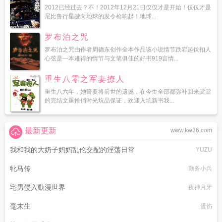
2012已经过去？不！2012年12月21日仅仅才是开始！仅仅才是
尼比鲁行星驶向地球的发令枪响起！地球...
罗布泊之咒
罗布泊之咒由作者周德东创作全本作品该小说情节跌宕起伏扣人
心弦是一本难得的情节与文笔俱佳的好书919言情...
重生八零之军妻撩人
重生八六年，她誓要将前世的遗撼，在今生全部都弥补回来棠棠
的完结文重拾俏时光坑品保证，欢迎入坑新书我...
最新更新
www.kw36.com
我和我的大奶子妈妈乱伦交配的淫荡日常
YUZU
牝马传
勤务小兵
宅男侵入動漫世界
夜神月牙
毫末生
蛋伤