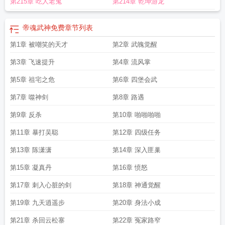
第215章 吃人老鬼
第214章 乾坤游龙
帝魂武神免费
章节列表
第1章 被嘲笑的天才
第2章 武魄觉醒
第3章 飞速提升
第4章 流风掌
第5章 祖宅之危
第6章 四堡会武
第7章 噬神剑
第8章 路遇
第9章 反杀
第10章 啪啪啪啪
第11章 暴打吴聪
第12章 四级任务
第13章 陈潇潇
第14章 深入匪巢
第15章 凝真丹
第16章 愤怒
第17章 刺入心脏的剑
第18章 神通觉醒
第19章 九天逍遥步
第20章 身法小成
第21章 杀回云松寨
第22章 冤家路窄