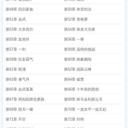
第49章 回归家族
第50章 奔雷剑法
第51章 会武
第52章 资格赛
第53章 大杀四方
第54章 诛杀大当家
第55章 血煞符
第56章 一拳
第57章 一剑
第58章 温情的挑战
第59章 狂妄霸气
第60章 铁象撼地
第61章 暗涌
第62章 战陈云峰
第63章 暴气丹
第64章 破禁
第65章 会武落幕
第66章 十年前的恩怨
第67章 明知陷阱也要跳
第68章 铁马金剑郝云天
第69章 惊天一爆
第70章 一波未平一波又起
第71章 不甘
第72章 封绝