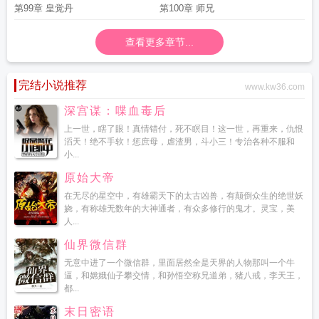
第99章 皇觉丹
第100章 师兄
查看更多章节...
完结小说推荐
www.kw36.com
深宫谋：喋血毒后
上一世，瞎了眼！真情错付，死不瞑目！这一世，再重来，仇恨
滔天！绝不手软！惩庶母，虐渣男，斗小三！专治各种不服和
小...
原始大帝
在无尽的星空中，有雄霸天下的太古凶兽，有颠倒众生的绝世妖
娆，有称雄无数年的大神通者，有众多修行的鬼才。灵宝，美
人...
仙界微信群
无意中进了一个微信群，里面居然全是天界的人物那叫一个牛
逼，和嫦娥仙子攀交情，和孙悟空称兄道弟，猪八戒，李天王，
都...
末日密语