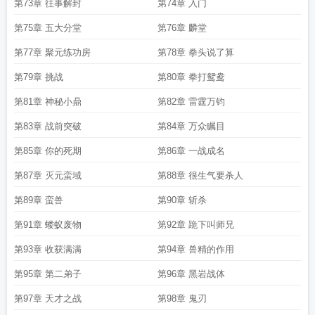
第73章 往事解封
第74章 入门
第75章 五大分堂
第76章 麟堂
第77章 聚元练功房
第78章 拳头说了算
第79章 挑战
第80章 拳打鸳鸯
第81章 神秘小鼎
第82章 雷霆万钧
第83章 战前突破
第84章 万众瞩目
第85章 你的死期
第86章 一战成名
第87章 灭元蛮域
第88章 很生气要杀人
第89章 蛮兽
第90章 斩杀
第91章 蝼蚁废物
第92章 跪下叫师兄
第93章 收获满满
第94章 兽精的作用
第95章 第二弟子
第96章 黑岩战体
第97章 天才之战
第98章 鬼刃