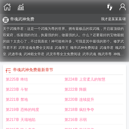
帝魂武神免费
我才是某某某
/著
关于武魄帝君：这是一个武魄为尊的世界。拥有最极品的双武魄，开启最顶级的
双紫府，练最强的功法，执最强的剑，做最强的人。什么？还要最好的宝物最靓
的妞？太贪心了，不过我喜欢！神可能有许多，可我是其中最强的那个。
修罗武
帝君不邪
武帝道魂免费全文阅读
武魂帝王
魄帝武神免费阅读
武魂帝君
魄武帝
皇
武遒帝魂
武神殿女帝君
武灵帝尊全文免费阅读
武帝武魂
魄武帝尊
神魄武
帝
武灵帝尊
武魂帝君陆凡
武魂帝尊全文阅读
武魂君帝
帝尊武魂2
武魂帝
尊
魄武帝皇免费阅读
魄帝武神
丹武帝君云皓
仙武帝君百科
武帝道魂
帝魂武
帝魂武神免费
最新章节
尊免费阅读全文
帝魂武神免费
综武帝君
武魂帝丹
魄帝武神最新章节
武帝魂尊
第225章 终结
第224章 上官柔儿的智慧
萧逸
第223章 斗智
第222章 阵眼
第221章 禁地
第220章 连续提升
第219章 恐怖的纯度
第218章 疯狂争夺
第217章 天塌地陷
第216章 示弱