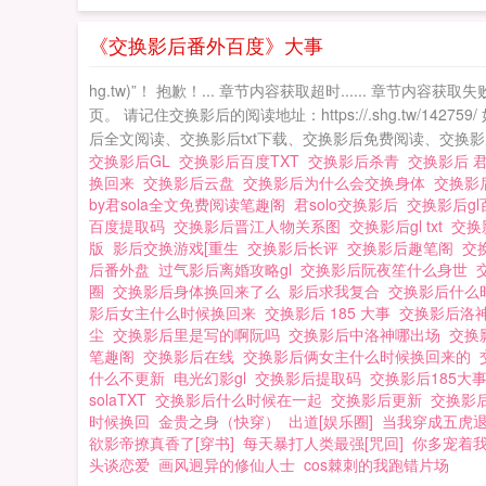
慢。不过这篇文会
笙过气了，与她同
《交换影后番外百度》大事
之后。阮夜笙醒过
hg.tw)”！ 抱歉！... 章节内容获取超时...... 章节内
的。你那么喜欢一
页。 请记住交换影后的阅读地址：https://.shg.tw
么讨厌一个人，直
后全文阅读、交换影后txt下载、交换影后免费阅读、交换影后 
交换影后GL
交换影后百度TXT
交换影后杀青
交换影后 君
和外【性感】内【
换回来
交换影后云盘
交换影后为什么会交换身体
交换影
师姓两位小金人影
by君sola全文免费阅读笔趣阁
君solo交换影后
交换影后g
百度提取码
交换影后晋江人物关系图
交换影后gl txt
交换
没盒饭发给她们啦
版
影后交换游戏[重生
交换影后长评
交换影后趣笔阁
交换
点下面的“收藏此
后番外盘
过气影后离婚攻略gl
交换影后阮夜笙什么身世
圈
交换影后身体换回来了么
影后求我复合
交换影后什么
作者名，收藏我的
影后女主什么时候换回来
交换影后 185 大事
交换影后洛
载，请勿转载。另
尘
交换影后里是写的啊阮吗
交换影后中洛神哪出场
交换
笔趣阁
交换影后在线
交换影后俩女主什么时候换回来的
什么不更新
电光幻影gl
交换影后提取码
交换影后185大
solaTXT
交换影后什么时候在一起
交换影后更新
交换影
时候换回
金贵之身（快穿）
出道[娱乐圈]
当我穿成五虎
欲影帝撩真香了[穿书]
每天暴打人类最强[咒回]
你多宠着
头谈恋爱
画风迥异的修仙人士
cos棘刺的我跑错片场