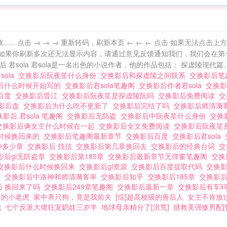
写到完结，只是需要时间，还望大家也能给我比较长的时
期的奚墨如今却正当红，俨然国民女神。直到发布会一次
来，发现自己的身体成了奚墨的。奚墨醒过来，发现自己
容获取失败...... 点击 → → → 重新转码，刷新本页 ← ← ← 点击 如
个人，直到有一天，你变成了她。——阮夜笙惊吓之后暗
/142759/ 如果你刷新多次还无法显示内容，请通过意见反馈通知我们，我们
到有一天，你变成了她。——奚墨只想杀人。外【高冷】
君sola 君sola是一名出色的小说作者，他的作品包括： 探虚陵现代篇、
sola
交换影后阮夜笙什么身份
交换影后和探虚陵之间联系
交换影后
腹黑毒舌】御姐两主角都演技一流，分分钟精分。还有我
后什么时候开始写的
交换影后君sola笔趣阁
交换影后作者君sola
交换影
后倾情客串出演！！你们造什么叫倾情出演吗！什么造倾
l百度
交换影后晋江
交换影后阮夜笙是探虚陵阮吗
交换影后免费阅读
交
影后盘
交换影后为什么吃不更新了
交换影后完结了吗
交换影后师清漪
！只能说声两位小金人影后辛苦惹！【君导被拖走殴打中变成
影后 君sola 笔趣阁
交换影后无防盗
交换影后中阮夜笙什么身份
交换
文章”加入收藏，获得各种信息更新动态，谢谢大家=W=请
交换影后俩女主什么时候在一起
交换影后全文免费阅读
交换影后阮夜笙
时候换回来的
交换影后笔趣阁最新章节
交换影后百度
交换影后君sola
作者专栏，作者专栏里还可以阅读我的其它文章：【本文
神多少章
交换影后 找信
交换影后第几章换回去
交换影后的经典台词
交
本文不开放任何授权。】备注：此文时间发生在现代篇尚
影后gl无防盗章
交换影后第185章
交换影后最新章节无弹窗笔趣阁
交换
交换影后什么时候换回来
交换影后gl资源
交换影后百度提取代码
交换
洛师只是现代篇途中角色客串。隶属同一世界观。 君sola
事
交换影后中洛神和师清漪客串
交换影后知乎
交换影后185章
交换影后
后 换回来了吗
交换影后249章笔趣阁
交换影后最新一章
交换影后有车
退的小老虎
家中养只狗，竟是我前夫
[综]超高校级的善后人
女主不肯放过
我
七个反派大佬狂宠奶娃三岁半
地球母亲精分了[洪荒]
拯救美强惨男配[