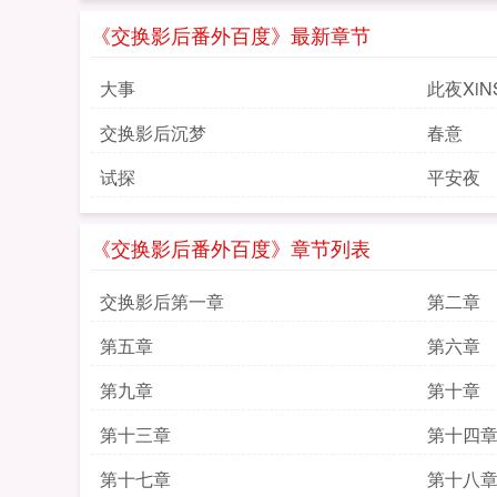
《交换影后番外百度》最新章节
大事
此夜XiNS
交换影后沉梦
春意
试探
平安夜
《交换影后番外百度》章节列表
交换影后第一章
第二章
第五章
第六章
第九章
第十章
第十三章
第十四
第十七章
第十八