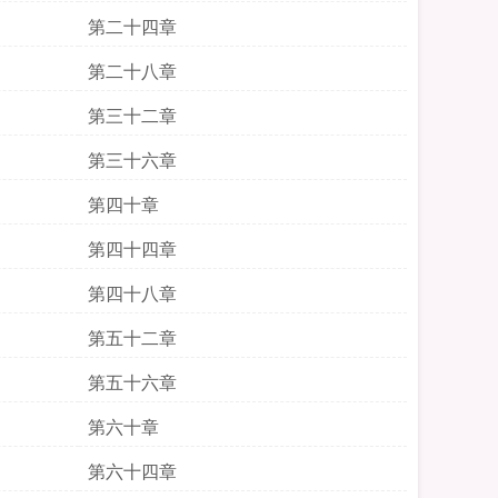
第二十四章
第二十八章
第三十二章
第三十六章
第四十章
第四十四章
第四十八章
第五十二章
第五十六章
第六十章
第六十四章