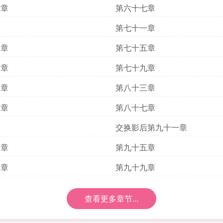
六章
第六十七章
章
第七十一章
四章
第七十五章
八章
第七十九章
二章
第八十三章
六章
第八十七章
章
交换影后第九十一章
四章
第九十五章
八章
第九十九章
查看更多章节...