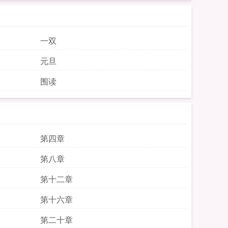
一双
元旦
围读
第四章
第八章
第十二章
第十六章
第二十章