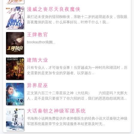
漫威之丧尽天良夜魔侠
暴打还未变身的懦弱蜘蛛侠，亲吻十二岁的超萌超杀女，强取眼
盲夜魔侠的盲杖，什么坏事好玩，叶烨干什么！我...
王牌教官
bookauthor南阙...
建隋大业
只有专业人，才可做专业事！当穿越成为一种时尚和潮流时，历
史需要的是更加专业的穿越者。以穿越古...
异界星巫
正文第六百三十二章星辰之神（大结局） 六招是吗？光辉大
人，是不是我只要接下了你六招的话，我们的恩恩怨怨就两清...
大话秦朝之神级军团系统
书海阁小说网免费提供作者肿瘤医生的经典小说大话秦朝之神级
军团系统最新章节全文阅读服务本站更新及时无...