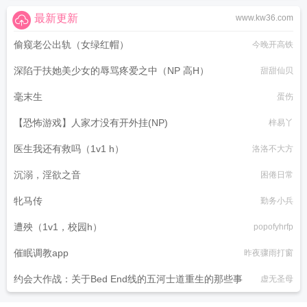
最新更新
www.kw36.com
偷窥老公出轨（女绿红帽）
今晚开高铁
深陷于扶她美少女的辱骂疼爱之中（NP 高H）
甜甜仙贝
毫末生
蛋伤
【恐怖游戏】人家才没有开外挂(NP)
梓易丫
医生我还有救吗（1v1 h）
洛洛不大方
沉溺，淫欲之音
困倦日常
牝马传
勤务小兵
遭殃（1v1，校园h）
popofyhrfp
催眠调教app
昨夜骤雨打窗
约会大作战：关于Bed End线的五河士道重生的那些事
虚无圣母