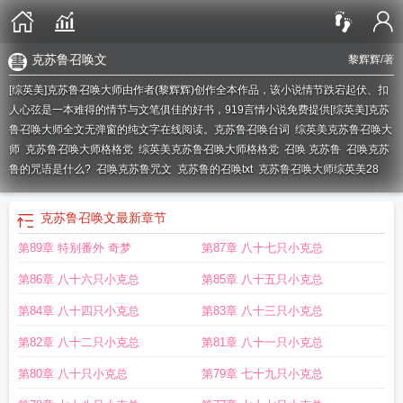
克苏鲁召唤文
黎辉辉
/著
[综英美]克苏鲁召唤大师由作者(黎辉辉)创作全本作品，该小说情节跌宕起伏、扣
人心弦是一本难得的情节与文笔俱佳的好书，919言情小说免费提供[综英美]克苏
鲁召唤大师全文无弹窗的纯文字在线阅读。
克苏鲁召唤台词
综英美克苏鲁召唤大
师
克苏鲁召唤大师格格党
综英美克苏鲁召唤大师格格党
召唤 克苏鲁
召唤克苏
鲁的咒语是什么?
召唤克苏鲁咒文
克苏鲁的召唤txt
克苏鲁召唤大师综英美28
克苏鲁召唤文
最新章节
第89章 特别番外 奇梦
第87章 八十七只小克总
第86章 八十六只小克总
第85章 八十五只小克总
第84章 八十四只小克总
第83章 八十三只小克总
第82章 八十二只小克总
第81章 八十一只小克总
第80章 八十只小克总
第79章 七十九只小克总