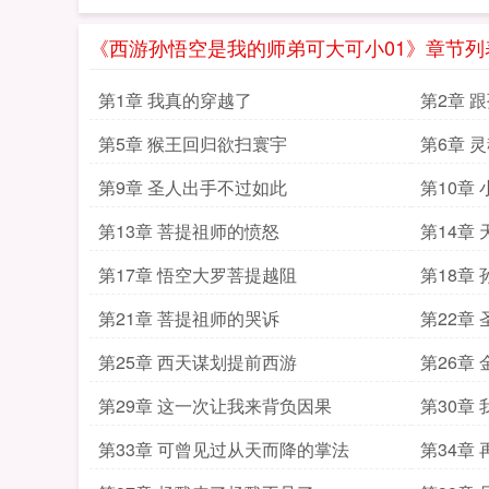
《西游孙悟空是我的师弟可大可小01》章节列
第1章 我真的穿越了
第2章 
第5章 猴王回归欲扫寰宇
第6章 
第9章 圣人出手不过如此
第10章
第13章 菩提祖师的愤怒
第14章
第17章 悟空大罗菩提越阻
第18章
第21章 菩提祖师的哭诉
第22章
第25章 西天谋划提前西游
第26章
第29章 这一次让我来背负因果
第30章
第33章 可曾见过从天而降的掌法
第34章