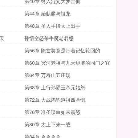
第40章 终入混元大罗金仙
第44章 始麒麟与祖龙
第48章 圣人手段太上出手
天
孙悟空怒杀牛魔老君怒
第56章 陈玄奘竟是带着记忆轮回的
第60章 冥河老祖与九天鲲鹏的同门之宜
第64章 万寿山五庄观
第68章 土行孙陨玉帝元始怒
第72章 大战鸿钧道祖四圣惧
第76章 准圣喋血如来震怒
第80章 太上下来一战
第84章 杀杀杀杀