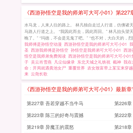
《西游孙悟空是我的师弟可大可小01》第227
水马龙，人来人往的路上。 林凡独自走过人行道，仿佛诸天
马路人行道之上。 “我因此而去，因此而回。” 林凡抬头望
晚了。” “玛德，不会是见鬼了吧。” “也不对，大白天的，
我师傅是孙悟空动漫
西游孙悟空是我的师弟可大可小01
圣
西游我师傅是孙悟空
孙悟空是我师弟可大可小01
西游
悟空是我师弟免费阅读
西游孙悟空是我的师弟可大可小0
子
吴云肖雪燕
凡尘仙缘录
东北天城之礼铁祝
截神
我在
命：开局就遇粪池女尸
重覆世界
农女致富带上某宝来穿越
来
云尧长歌
《西游孙悟空是我的师弟可大可小01》最新章
第227章 吾若穿越不当牛马
第226
第223章 陈三的好奇与震撼
第222
第219章 异魔王的震怒
第218