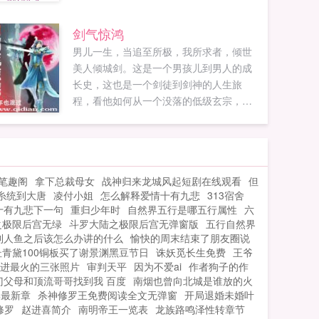
剑气惊鸿
男儿一生，当追至所极，我所求者，倾世
美人倾城剑。这是一个男孩儿到男人的成
长史，这也是一个剑徒到剑神的人生旅
程，看他如何从一个没落的低级玄宗，一
步一个脚印，依靠双母元带来的元气绝对
掌控的优势，依靠超凡的领悟力和剑技‘倾
城’步步崛起，成就神宗盛世。剑气惊鸿新
群10977093老群116364328...
笔趣阁
拿下总裁母女
战神归来龙城风起短剧在线观看
但
糸统到大唐
凌付小姐
怎么解释爱情十有九悲
313宿舍
十有九悲下一句
重归少年时
自然界五行是哪五行属性
六
之极限后宫无绿
斗罗大陆之极限后宫无弹窗版
五行自然界
到人鱼之后该怎么办讲的什么
愉快的周末结束了朋友圈说
杜青黛100铜板买了谢景渊黑豆节日
诛妖觅长生免费
王爷
进最火的三张照片
审判天平
因为不爱ai
作者狗子的作
门父母和顶流哥哥找到我 百度
南烟也曾向北城是谁放的火
集最新章
杀神修罗王免费阅读全文无弹窗
开局退婚未婚叶
修罗
赵进喜简介
南明帝王一览表
龙族路鸣泽性转章节