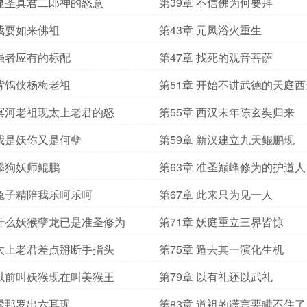
 显圣真君二郎神的怒意
第39章 不信佛为何要拜
 戏耍如来佛祖
第43章 元凤浴火重生
 强者应有的标配
第47章 找死的观音菩萨
 背锅侠杨梅老祖
第51章 开始不讲武德的天庭西
 冥河老祖现太上老君的怒
第55章 西汉末年陈玄奘归来
 我是妖你又是何孽
第59章 新汉建立九天鲲鹏现
 添狗妖师鲲鹏
第63章 准圣巅峰修为的护道人
 兔子精陪我乐呵乐呵
第67章 此来只为见一人
 什么妖猴孽龙已是准圣修为
第71章 妖庭重立三界皆惊
 太上老君差点掰断手指头
第75章 遁去其一演化生机
 以前叫妖猴现在叫美猴王
第79章 以有礼还以武礼
 紧那罗出六耳现
第83章 道祖的谎言要瞒不住了