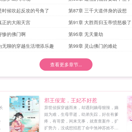
 是时候吹起反攻的号角了
第87章 三千大道伴身的设想
 真正的大闹天宫
第91章 大胜而归玉帝愤怒极了
 好惨的佛门啊
第95章 无天量劫
 为无聊的穿越生活增添乐趣
第99章 灵山佛门的难处
查看更多章节...
邪王佞宠，王妃不好惹
长
异世侦探穿越而来，却遇到嫡母狠辣，嫡
姐为难，生母早逝，幼弟失踪，好在有爹
公
疼，有哥爱，闲来无事，就查查案件，扩
优
扩势力，没成想招惹了命中煞神苏姓不好