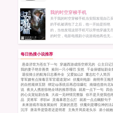
异受到市委组织部领导的重视，被分配
嘉南市常嘉县马石乡工作。小说从叶之
我的时空穿梭手机
在马石乡工作二年后被提拔为副乡长开
关于我的时空穿梭手机当安阳发现自己
始，叙述了他如何一步步从乡镇基层干
的手机被调包了之后，他一开始是拒绝
走上省委领导的全过程以及在步步高升
的，当他发现这部手机可以带他穿越无
对生活爱情态度。看一个基层干部如何
的时空，电影电视剧小说游戏他再也无
改革开放的浪潮中施展自己的抱负，展
拒绝了！人生自此开始转变。时空穿梭
自己政治才华和领导能力？看官场沉浮
通群（...
主人公如何克服人性的弱点，不断超越
每日热搜小说推荐
我，走上权力的高峰。美色当前，主人
对待爱情生活能坚持最初的纯洁吗？崛
悬壶济世为苍生下一句
穿越西游成悟空师兄的
公主日记
中的政治新星，面对各派系的打压，家
我的妻子绝非善类
捡到一只小哑巴 安然
千金保镖短剧全
势力的拉拢如何坚持自己执政为民的政
退役骑士的航海日志番外全
父爱如山2
董志红个人简历
理念？（本书内容纯属虚构）...
零军嫂有点辣毒舌军官霸道宠txt
伏魔剑电影
南明帝王顺
的自然规律五阴
绑定cp系统后再恋综爆红
南烟也曾向北
说
夜夫人携崽惊艳全球的推荐理由
就差一点下一句
四合
的心尖宠短剧合集
大叔一见钟情完整版
你不是天使我也
品
灵将军
求职ai
灵魂暴君怎么打
就差一点点幽默句子
未来游戏市场发展如何
灵躯的意思
伏魔剑是哪位神的法
沉浮
唐哀帝是昏君还是明君
主角开局卖老头乐
凌小姐她