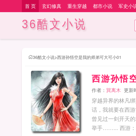
首 页
玄幻修真
重生穿越
都市小说
军史小
36酷文小说
36酷文小说
>
西游孙悟空是我的师弟可大可小01
西游孙悟
作者：
巽离木
更新时间
穿越异界的林凡绑
话，我就要在西游
曾见过一剑开天的
举手……