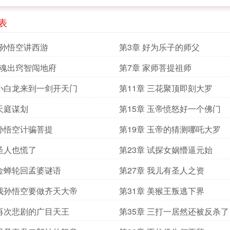
表
跟孙悟空讲西游
第3章 好为乐子的师父
灵魂出窍智闯地府
第7章 家师菩提祖师
 小白龙来到一剑开天门
第11章 三花聚顶即刻大罗
 天庭谋划
第15章 玉帝愤怒好一个佛门
 孙悟空计骗菩提
第19章 玉帝的猜测哪吒大罗
 圣人也慌了
第23章 试探女娲懵逼元始
 金蝉轮回孟婆谜语
第27章 我儿有圣人之资
 我孙悟空要做齐天大帝
第31章 美猴王叛逃下界
 再次悲剧的广目天王
第35章 三打一居然还被反杀了