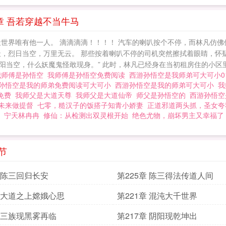
章 吾若穿越不当牛马
世界唯有他一人。 滴滴滴滴！！！！ 汽车的喇叭按个不停，而林凡仿佛
天，烈日当空，万里无云。 那些按着喇叭不停的司机突然擦拭着眼睛，怀疑
烈阳当空，什么妖魔鬼怪敢现身。” 此时，林凡已经身在当初租房住的小区里。
我师傅是孙悟空
我师傅是孙悟空免费阅读
西游孙悟空是我师弟可大可小
孙悟空是我的师弟免费阅读可大可小
西游孙悟空是我的师弟可大可小
我
1免费
我师父是大道天尊
我师父是大道仙帝
师父是孙悟空的
西游孙悟空
未来做提督
七零，糙汉子的饭搭子知青小娇妻
正道邪道两头抓，圣女夸
宁天林冉冉
修仙：从检测出双灵根开始
绝色尤物，崩坏男主又幸福了
节
章 陈三回归长安
第225章 陈三得法传道人间
章 大道之上嫦娥心思
第221章 混沌大千世界
章 三族现黑雾再临
第217章 阴阳现乾坤出