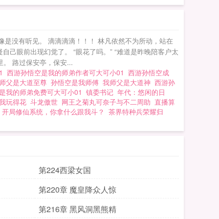
像是没有听见。 滴滴滴滴！！！ 林凡依然不为所动，站在
自己眼前出现幻觉了。 “眼花了吗。” “难道是昨晚陪客户太
 路过保安亭，保安...
01
西游孙悟空是我的师弟作者可大可小01
西游孙悟空成
师父是大道至尊
孙悟空是我师傅
我师父是大道神
西游孙
是我的师弟免费可大可小01
镇委书记
年代：悠闲的日
我玩得花
斗龙傲世
网王之菊丸可奈子与不二周助
直播算
开局修仙系统，你拿什么跟我斗？
茶界特种兵荣耀归
第224西梁女国
第220章 魔皇降众人惊
第216章 黑风洞黑熊精