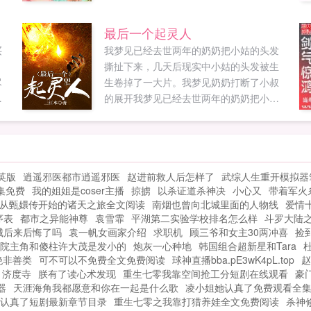
到
听，跟我姓萧如何？...
然
最后一个起灵人
买
我梦见已经去世两年的奶奶把小姑的头发
部
撕扯下来，几天后现实中小姑的头发被生
中
尽
生卷掉了一大片。我梦见奶奶打断了小叔
在
法
的展开我梦见已经去世两年的奶奶把小姑
示
普
的头发撕扯下来，几天后现实中小姑的头
中
发被生生卷掉了一大片。我梦见奶奶打断
自
了小叔的脖子，几天后，现实中小叔出意
公
外，脖子断了。我又梦见奶奶把小堂妹活
起
英版
逍遥邪医都市逍遥邪医
赵进前救人后怎样了
武综人生重开模拟器
活咬死...
族
集免费
我的姐姐是coser主播
掠掳
以杀证道杀神决
小心又
带着军火
治
从甄嬛传开始的诸天之旅全文阅读
南烟也曾向北城里面的人物线
爱情
序表
都市之异能神尊
袁雪霏
平湖第二实验学校排名怎么样
斗罗大陆
城后来后悔了吗
袁一帆女画家介绍
求职机
顾三爷和女主30两冲喜
捡
院主角和傻柱许大茂是发小的
炮灰一心种地
韩国组合超新星和Tara
绝非善类
可不可以不免费全文免费阅读
球神直播bba.pE3wK4pL.top
赵
济度寺
朕有了读心术发现
重生七零我靠空间抢工分短剧在线观看
豪
器
天涯海角我都愿意和你在一起是什么歌
凌小姐她认真了免费观看全
认真了短剧最新章节目录
重生七零之我靠打猎养娃全文免费阅读
杀神