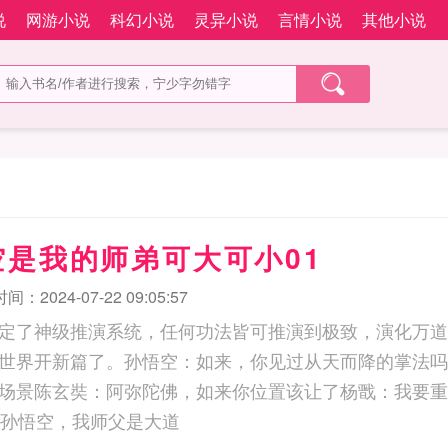
说
网游小说
科幻小说
灵异小说
言情小说
其他小说
空是我的师弟可大可小01
：2024-07-22 09:05:57
定了神级推演系统，任何功法皆可推演到极致，演化万道
世界开新篇了。孙悟空：如来，你见过从天而降的掌法吗
场景陈玄奘：阿弥陀佛，如来你位置该让了杨戬：我要重
... 西游：孙悟空，我师父是大道