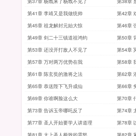
第37章 杨戬来了杨戬不见了
第38章
第41章 李靖又是我做统帅
第42章
第45章 祖龙解封元始大惊
第46章
第49章 剑二十三镇道祖鸿钧
第50章
第53章 还没开打敌人不见了
第54章
第57章 万对两万优势在我
第58章
第61章 陈玄奘的激将之法
第62章
第65章 恭送陛下飞升成仙
第66章
第69章 你谁啊脸这么大
第70章
第73章 告诉玉帝哪吒反了
第74章
第77章 圣人开始要学人讲道理
第78章
第81章 太上圣人极致的震怒
第82章