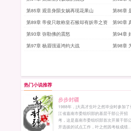
第85章 观音身陨女娲再现花果山
第86章
第89章 帝俊只敢称皇石猴却有妖帝之资
第90章
第93章 弥勒佛的震怒
第94章
第97章 杨眉强逼鸿钧大战
第98章
热门小说推荐
步步封疆
1988年，j大高才生叶之然毕业时参加了
江省嘉南市委组织部的基层干部公开招
考，这是嘉南市委组织部首次开展干部
开选拔的试点工作，叶之然因考核成绩