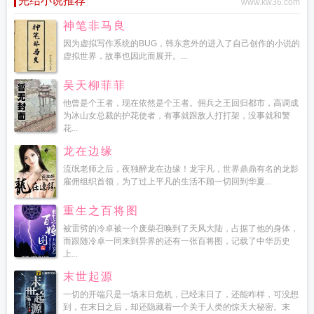
完结小说推荐
www.kw36.com
神笔非马良
因为虚拟写作系统的BUG，韩东意外的进入了自己创作的小说的
虚拟世界，故事也因此而展开。...
吴天柳菲菲
他曾是个王者，现在依然是个王者。佣兵之王回归都市，高调成
为冰山女总裁的护花使者，有事就跟敌人打打架，没事就和警
花...
龙在边缘
流氓老师之后，夜独醉龙在边缘！龙宇凡，世界鼎鼎有名的龙影
雇佣组织首领，为了过上平凡的生活不顾一切回到华夏...
重生之百将图
被雷劈的冷卓被一个废柴召唤到了天风大陆，占据了他的身体，
而跟随冷卓一同来到异界的还有一张百将图，记载了中华历史
上...
末世起源
一切的开端只是一场末日危机，已经末日了，还能咋样，可没想
到，在末日之后，却还隐藏着一个关于人类的惊天大秘密。末