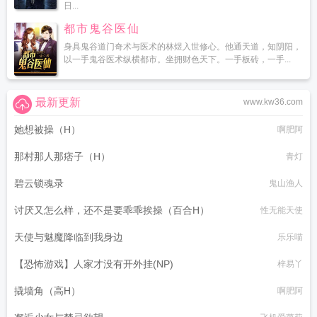
日...
都市鬼谷医仙
身具鬼谷道门奇术与医术的林煜入世修心。他通天道，知阴阳，
以一手鬼谷医术纵横都市。坐拥财色天下。一手板砖，一手...
最新更新
www.kw36.com
她想被操（H）
啊肥阿
那村那人那痞子（H）
青灯
碧云锁魂录
鬼山渔人
讨厌又怎么样，还不是要乖乖挨操（百合H）
性无能天使
天使与魅魔降临到我身边
乐乐喵
【恐怖游戏】人家才没有开外挂(NP)
梓易丫
撬墙角（高H）
啊肥阿