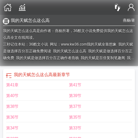
我的天赋怎么这么高
燕杨
/著
我的天赋怎么这么高是由作者：燕杨所著，36酷文小说免费提供我的天赋怎么这
么高全文在线阅读。
三秒记住本站：36酷文小说 网址：www.kw36.com
我的天赋全靠想象
我的天赋
是做选择百分百正确免费阅读
我的天赋怎么这么高
我的天赋是做选择百分百正
确免费
我的天赋是做选择百分百正确作者燕杨
我的天赋是百倍复制笔趣阁
我的
天赋使命是什么
我的天赋是百倍复制免费
我的天赋是做选择百分百正确还是错
误
我的天赋是做选择百分百正确 格格党
我的天赋是做选择百分百正确 燕杨 笔
我的天赋怎么这么高
最新章节
趣阁
我的天赋是做选择百分百正确燕杨
我的天赋是做选择百分百正确燕
我的天
第41章
第41节
赋是做选择百分百正确全文
我的天赋是做选择百分百正确原瑶
我的天赋是做选
择百分百正确笔趣阁
我的天赋是百倍复制
我的天赋全加
我的天赋是做选择百分
第40节
第39节
百正确番外
我的天赋是做选择百分百正确全文免费阅读
我的天赋在哪
我的天赋
真的一般123
我的天赋是做选择百分百正确盛燃
我的天赋测试
第38节
第37节
第36节
第35节
第34节
第33节