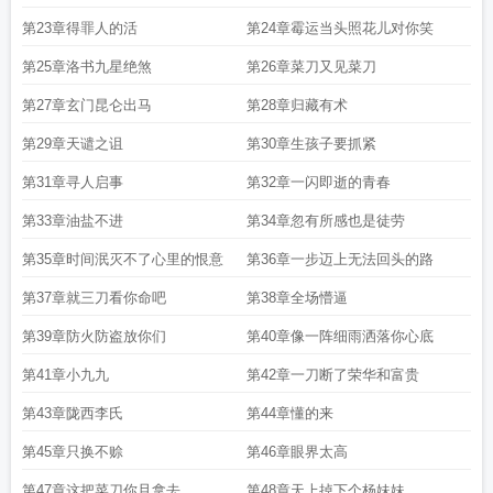
第23章得罪人的活
第24章霉运当头照花儿对你笑
第25章洛书九星绝煞
第26章菜刀又见菜刀
第27章玄门昆仑出马
第28章归藏有术
第29章天谴之诅
第30章生孩子要抓紧
第31章寻人启事
第32章一闪即逝的青春
第33章油盐不进
第34章忽有所感也是徒劳
第35章时间泯灭不了心里的恨意
第36章一步迈上无法回头的路
第37章就三刀看你命吧
第38章全场懵逼
第39章防火防盗放你们
第40章像一阵细雨洒落你心底
第41章小九九
第42章一刀断了荣华和富贵
第43章陇西李氏
第44章懂的来
第45章只换不赊
第46章眼界太高
第47章这把菜刀你且拿去
第48章天上掉下个杨妹妹