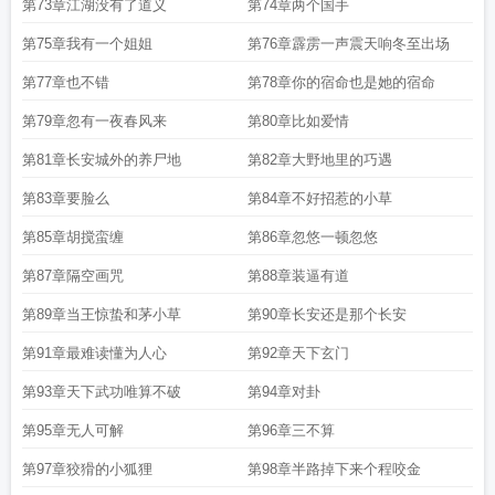
第73章江湖没有了道义
第74章两个国手
第75章我有一个姐姐
第76章霹雳一声震天响冬至出场
第77章也不错
第78章你的宿命也是她的宿命
第79章忽有一夜春风来
第80章比如爱情
第81章长安城外的养尸地
第82章大野地里的巧遇
第83章要脸么
第84章不好招惹的小草
第85章胡搅蛮缠
第86章忽悠一顿忽悠
第87章隔空画咒
第88章装逼有道
第89章当王惊蛰和茅小草
第90章长安还是那个长安
第91章最难读懂为人心
第92章天下玄门
第93章天下武功唯算不破
第94章对卦
第95章无人可解
第96章三不算
第97章狡猾的小狐狸
第98章半路掉下来个程咬金