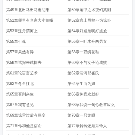
第49章北出马出马走阴阳
第50章遁甲之术变幻莫测
第51章哪里有李家大小姐哦
第52章喜上眉梢不为惊蛰
第53章泛舟渭河上
第54章好尴尬啊好尴尬
第55章引魂
第56章一叶木舟两男女
第57章果然有异
第58章一双绣花鞋
第59章试探来试探去
第60章不与女子论成败
第61章论语言艺术
第62章清河郡崔氏
第63章冬至往北
第64章生而为姐
第65章否则余生
第66章你喜欢就好
第67章我有意见
第68章我说一句你敢答应么
第69章惊雷过后有巨变
第70章一只龙眼
第71章你和他是宿命
第72章解铃还须系铃人