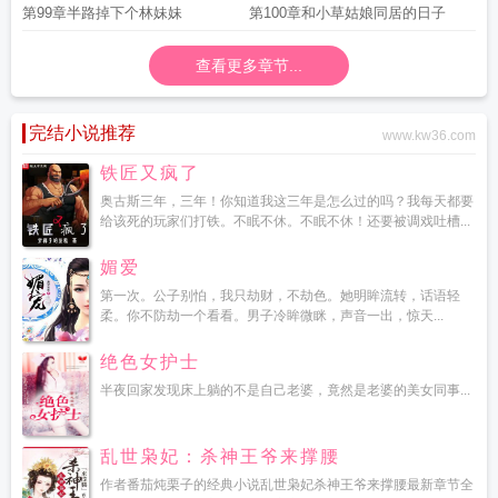
第99章半路掉下个林妹妹
第100章和小草姑娘同居的日子
查看更多章节...
完结小说推荐
www.kw36.com
铁匠又疯了
奥古斯三年，三年！你知道我这三年是怎么过的吗？我每天都要
给该死的玩家们打铁。不眠不休。不眠不休！还要被调戏吐槽...
媚爱
第一次。公子别怕，我只劫财，不劫色。她明眸流转，话语轻
柔。你不防劫一个看看。男子冷眸微眯，声音一出，惊天...
绝色女护士
半夜回家发现床上躺的不是自己老婆，竟然是老婆的美女同事...
乱世枭妃：杀神王爷来撑腰
作者番茄炖栗子的经典小说乱世枭妃杀神王爷来撑腰最新章节全