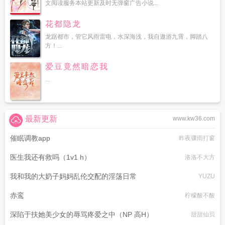
文阅读服务本站更新及时无弹窗广告小说...
花都隐龙
龙踞都市，管它风雨雷电，水深海浅，我自遨游九霄，脚踏八
方！...
爱豆竟然暗恋我
...
最新更新
www.kw36.com
催眠调教app
昨夜骤雨打窗
医生我还有救吗（1v1 h）
洛洛不大方
我和我的大奶子妈妈乱伦交配的淫荡日常
YUZU
赤鸾
柠檬酸不酸
深陷于扶她美少女的辱骂疼爱之中（NP 高H）
甜甜仙贝