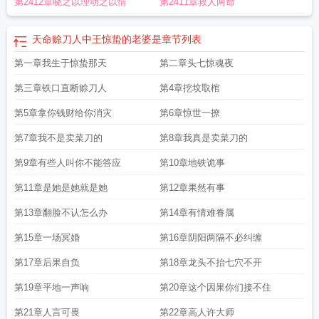
第2412章晓之以理动之以情
第2411章救人两命
谁在一起了
天命赊刀人王惊蛰借命以后是怎么了
天命赊刀人王惊蛰茅小草结婚
是哪一章
天命赊刀人中王惊蛰的老婆是
天命赊刀人怎么换主角了
天命赊刀人王
惊蛰儿子
天命赊刀人王惊蛰借命成功后
天命赊刀人王惊蛰茅小草第一次
天命赊
天命赊刀人中王惊蛰的老婆是
章节列表
刀人王惊蛰和小草结局
天命赊刀人王惊蛰哪一集死了
天命赊刀人王惊蛰最后娶
第一章我生于惊蛰那天
第二章头七惊魂夜
了谁
天命赊刀人王惊蛰什么时候改命
天命赊刀人王惊蛰百度百科
天命赊刀人王
惊蛰最后结局
天命赊刀人王惊蛰 被厉鬼带着后
天命赊刀人王惊蛰对小草说的情
第三章铁口直断赊刀人
第4章挖坟取棺
话有哪些
天命赊刀人人物介绍
天命赊刀人王惊蛰娶了谁
天命赊刀人王惊蛰林羡
鱼
第5章拿你钱财给你消灾
天命赊刀人王惊蛰免费阅读
天命赊刀人王惊蛰什么时候恢复记忆的
第6章惊世一撩
天命赊刀
人王惊蛰儿子的结局
天命赊刀人王惊蛰动漫
天命赊刀人王惊蛰恢复记忆
天命赊
第7章我不是卖菜刀的
第8章我真是卖菜刀的
刀人王惊蛰第几集大婚
天命赊刀人王惊蛰漫画
天命赊刀人王惊蛰什么时候恢复
记忆
天命赊刀人王惊蛰几个女人
天命赊刀人王惊蛰的父亲叫什么
天命赊刀人王
第9章有些人叫你不能答应
第10章地铁诡事
惊蛰最新
天命赊刀人王惊蛰到底是谁
天命赊刀人王惊蛰免费听书
天命赊刀人王
第11章是她是她就是她
第12章果然有事
惊蛰顶点
天命赊刀人王惊蛰全文免费阅读
天命赊刀人王惊蛰结局
天命赊刀人王
惊蛰对小草说的情话
天命赊刀人王惊蛰说的情话
天命赊刀人王惊蛰和茅小草
天
第13章翻脸不认怎么办
第14章有情难眷属
命赊刀人王惊蛰怎么了
天命赊刀人王惊蛰最后怎么样了
天命赊刀人王惊蛰笔趣
第15章一场冥婚
第16章阴阳两隔不必纠缠
阁
第17章后果自负
第18章龙头不抬七穴不开
第19章平地一声响
第20章这个因果你们接不住
第21章人言可畏
第22章高人许大师