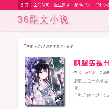
首 页
玄幻修真
重生穿越
都市小说
军史小
36酷文小说
36酷文小说
>
胭脂痣是什么意思
胭脂痣是
作者：
发电姬
更新时间
胭脂痣是什么意思
读。