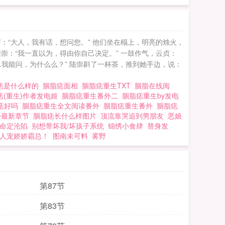
：“大人，我有话，想问您。” 他们坐在榻上，明亮的烛火，
崇：“我一直以为，得由你自己决定。” 一鼓作气，云贞：
…我能问，为什么么？” 陆崇斟了一杯茶，推到她手边，说：
痣是什么样的
胭脂痣面相
胭脂痣重生TXT
胭脂在线阅
痣(重生)作者发电姬
胭脂痣重生番外二
胭脂痣重生by发电
痣好吗
胭脂痣重生全文阅读番外
胭脂痣重生番外
胭脂痣
外最新章节
胭脂痣长什么样图片
顶流靠哭追到男朋友
恶娘
命定沦陷
别想带坏我/坏孩子系统
锦绣小食肆
替身发
人宠娇娇霸总！
图南未可料
雾野
第87节
第83节