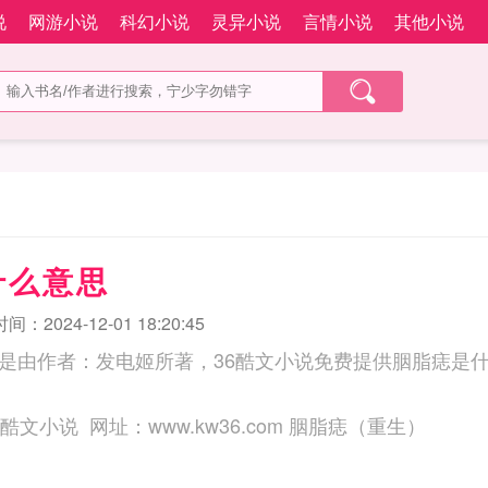
说
网游小说
科幻小说
灵异小说
言情小说
其他小说
什么意思
：2024-12-01 18:20:45
是由作者：发电姬所著，36酷文小说免费提供胭脂痣是
三秒记住本站：36酷文小说 网址：www.kw36.com 胭脂痣（重生）