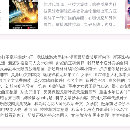
个
能时代降临，科技大爆炸，暗物质星力科
.
箭，洛执道后悔了吧，晚了！剩下俩宝拍
虎
技觉醒者裂隙星兽变异生物相继出现方源
手看热闹，某霸道陆总临危不惧，知难而
处
觉醒了一种古怪的异能，吞噬愤怒加身体
上...
难
属性。敏捷属性拉满，突破音障，肉身音
怎
巡航！力量属性拉满，暗物质龙拳，一拳
歼星！体魄属性拉满，铸就帝国壁垒，肉
身抗核弹！精神属性拉满，梦境入侵，潜
意识植入，思维控制注本书走从国从军路
牌打不赢的幽默句子
我惊悚游戏里卦神漫画最新章节更新内容
新还珠格
线。导读第363章肉身音第426章强相互作
人迷
新还珠格格同人文cp尔泰
卦妃的正确解释
我只是个送外卖的台词
用力材料第639章可控核聚变技术第688章
灵异副本无限流沙雕动画
新还珠格格续写尔泰小燕子
岁岁相依是什么
舰载天基武器。...
罪书
灵异bg文副本类
诡秘谁看见我弟了?
女学生1977年意大利版本
枝同全文免费阅读
莫少杰陆雨馨叫什么名字啊
斩神之召唤
白轻悦的
3
幻想乡所有异变一览表
电影猎战
重生之女兵王霸气归来
墨少杰免
歌曲完整版
别念咒语了
另类保镖龙潜叶凌天最新章节
重生少年任务时
暗香来百科
妈咪爹地baby是
科举文章抄本内容
穿到六零年代嫁厨子
奇葩校园搞笑视频
和高岭之花大师兄以后全文
女学院
赶海前记得仔细
国电视剧人物
驯欲hh
枝枝相纠结意思
和亲王妃有点馋原著叫什么名字
说的我看到你了
新版还珠格格尔泰同人
女主角洛洛 男主角顾
岁岁相知