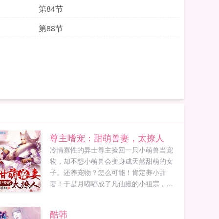
第84节
第88节
尊主嗜宠：甜萌兽妻，太撩人
冷情寡性的异士尊主捡回一只小萌兽当宠
物，却不想小萌兽会变身成天然甜萌的女
子。还养宠物？怎么可能！肯定养小甜
妻！于是月嘟嘟成了凡仙殿的小祖宗，可
是人兽有别，要如何相处相爱？简单，衣
来伸手饭来张口，众臣疼爱，暖夫君尊主
酷韩
狂宠，把她宠上天，日子自然过的美滋