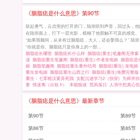
《胭脂痣是什么意思》第90节
鼓起勇气，云贞突的打开房门，陆崇听到声音，回过头，他眼
在陆崇面上，打下一层光影，模糊了他那触不可及的感觉。 
“如果我额间，从未有过胭脂痣，大人，还会娶我么？” 陆崇
“你就是你。胭脂痣只是你身上的一部...
胭脂痣长哪里
胭脂痣长什么样
胭脂痣(重生)笔趣阁无弹
读
胭脂痣重生笔趣阁
胭脂痣(重生) 作者发电姬
胭脂痣是
姬
胭脂笔趣阁
胭脂痣重生番外结局
胭脂痣(重生) 发电
重生发电姬
胭脂痣重生山西之行
胭脂痣(重生)免费完整
重生：七零糙汉要弄死我
女配沉迷学习2（快穿)
为师求你
妻
情迷离（出轨 h）
本能痴迷
荒风落日
人浪中想真心告
《胭脂痣是什么意思》最新章节
第90节
第89节
第86节
第85节