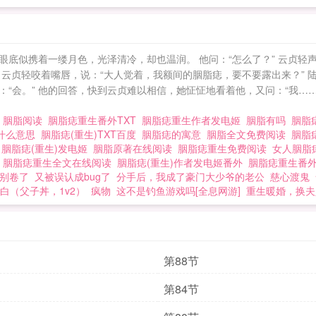
底似携着一缕月色，光泽清冷，却也温润。 他问：“怎么了？” 云贞轻声
云贞轻咬着嘴唇，说：“大人觉着，我额间的胭脂痣，要不要露出来？” 陆
：“会。” 他的回答，快到云贞难以相信，她怔怔地看着他，又问：“我…
窗
胭脂阅读
胭脂痣重生番外TXT
胭脂痣重生作者发电姬
胭脂有吗
胭脂
什么意思
胭脂痣(重生)TXT百度
胭脂痣的寓意
胭脂全文免费阅读
胭脂
姬
胭脂痣(重生)发电姬
胭脂原著在线阅读
胭脂痣重生免费阅读
女人胭脂
版
胭脂痣重生全文在线阅读
胭脂痣(重生)作者发电姬番外
胭脂痣重生番
别卷了
又被误认成bug了
分手后，我成了豪门大少爷的老公
慈心渡鬼
白（父子丼，1v2）
疯物
这不是钓鱼游戏吗[全息网游]
重生暖婚，换夫
第88节
第84节