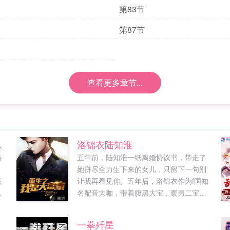
第83节
第87节
查看更多章节...
静雅）
洛锦衣陆知淮
借
五年前，陆知淮一纸离婚协议书，带走了
她拼尽全力生下来的女儿，只留下一句别
找
让我再看见你。五年后，洛锦衣作为f国知
一
名配音大咖，带着腹黑大宝，暖男二宝，
清
呆萌三宝霸气归来，某男才后知后觉。洛
品
锦衣追女儿，陆知淮追儿子，陆可可道这
一拳歼星
要
对cp，磕了！洛锦衣斗绿茶，陆知淮治绿