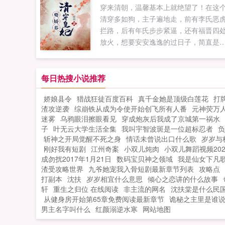
穿来清朝，温馨基本上就绝望了！在这
忘记向您QQ群和微博里的朋友推荐哦！..
清穿多如狗，主子遍地走，前有李氏恶
拦路，后有年氏步步紧逼，还有福晋四
放火，想要安安逸逸的过日子，简直是
如登天。论想要杀出重围，安稳度日，
么破...
每日热搜小说推荐
娇娘县令
猎战狂徒百度百科
真千金她是顶级白莲花
打
渣攻逆袭
综崩铁从成为令使开始创飞所有人番
元神荧万
迷雾
乌鸦眼泪擦眼看见
穿成炮灰后我成了京城第一祸水
子
叶无云大学生活全集
我叫宇智波斑是一位超标忍者
负
斩神之开局觉醒不死之身
情话未曾说出口什么歌
岁岁与
刚好我有短剧
江州奇案
小双儿炖肉
小双儿舞蹈视频202
成勿扰2017年1月21日
数码宝贝神之领域
我是仙女下凡
渣受攻略世界
九爷她宠我入骨短剧最新章节列表
攻略点
打副本
沈扶
岁岁相宜什么意思
倾心之恋讲的什么故事
轩
重生之归位 在线阅读
非主流的网名
沈扶棠是什么民
从健身房开始第65章免费阅读最新章节
诡秘之主里是谁
男主名字叫什么
红颜溺逆水寒
网站地图