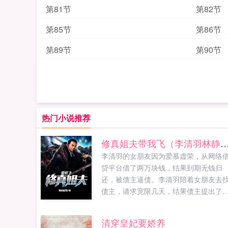
第81节
第82节
第85节
第86节
第89节
第90节
热门小说推荐
修真姐夫带我飞（李清羽林
李清羽的女朋友因为爱慕虚荣，从网络
贷平台借了两万块钱，结果到期无钱归
还，被债主逼债。李清羽陪着女朋友去
债主，请求宽限几天，结果债主提出了
个让李清羽的女朋友无法拒绝，却让李
羽万分羞辱的建议各位书友要是觉得绝
清穿皇妃要娇养
异瞳高手李清羽林静雅还不错的话请不