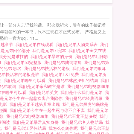
须让一部分人忘记我的话。 那么我祈求，所有的妹子都记着
五年就签约的一本书，只不过现在才正式发布。 严格意义上
一官方qq：11...
王越章节
我们是兄弟在线观看
我们是兄弟人物关系表
我们
们是兄弟回忆部分
我们是兄弟txt完本
我们是兄弟全文在线
血狼分别是谁扛的
我们是兄弟暴君的身份
我们是兄弟姐妹歌
t
我们是兄弟txt完整版
我们是兄弟陆询结局
我们是兄弟第
的兄弟 歌名
我们是兄弟快活林的老板
我们是兄弟纯银耳
兄弟快活林的老板是谁
我们是兄弟TXT免费
我们是兄弟所
接
我们是兄弟哪里可以看
我们是兄弟林然夕郁的结局
我们
是兄弟歌词
我们是兄弟帝和教官是谁
我们是兄弟电视剧36集
弟在哪里可以看
我们是兄弟英文
我们是什么我们是兄弟
我
是兄弟今生在一起悲欢离合我陪你
我们是兄弟经典语录
我
弟电影
我们是兄弟王越第几章出现
我们是兄弟黑虎的底牌是
候碰面
我们是兄弟今生在一起生死与你不弃不离
我们是兄弟
么歌
我们是兄弟电视剧36集
我们是兄弟王龙王慈决裂
我们
费阅读
我们是兄弟暴君真实身份
我们是兄弟各人物结局
我
包
我们是兄弟江昱伟结局
我怎么会鸽你呢
我们是兄弟王慈