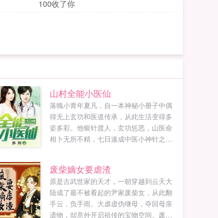
100收了你
山村全能小医仙
落魄小青年夏凡，自一本神秘小册子中偶
得无上玄功和医道传承，从此生活变得多
姿多彩。他银针渡人，玄功惩恶，山医命
相卜无所不精，七日速成中医小神针之名
让他饱受诽议，众美环伺的日常生活更是
羡煞旁人。且看主角如何征服白富美，踏
废柴嫡女要虐渣
上人生巅峰。...
原是古武世家的天才，一朝穿越到云天大
陆成了最不被看起的尹家废柴女，从此翻
手云，负手雨。大虐虚伪继母，夺回母亲
遗物，却意外开启祖传的宝物空间。废柴