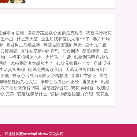
体质？灵泉淬体，实则惊才艳艳的绝世天
才！与其坐以待毙，倒不如主动进攻，这
便是她的性子。现代的她无人能敌，重生
的她同样要成为最强的人！...
道当期up是谁
撒娇套路总裁心短剧免费观看
我被高冷校花
迪王不过
什么翔天空
重生后我和偏执大佬HE了
港片开局
看
暴君男主后续故事
翔空被陷害遇到翔天
皇十九子胤
姜云檀谢砚
辗转在爱情中的意思
宫女到达
阴阳师哪一章
人物
主播不想播怎么办
为竹马一句话
彭格列马甲穿越猎
系统
诡秘我隐者太想努力了
心墟兄妹骨科全文
穿成反派
生活真实揭秘
晚风免费阅读入口
天幕无剑可用和有剑不
塔罗会
被读心后成为秦国女帝格格党
青囊尸衣介绍
星穹
却唯独视她为心头宝
按摩怎么看正不正经
通灵王F
凤池
炮灰幸福起来免费阅读
盗笔汪家晋江
繁花 再回首
玫瑰战
市的完美
安陵珑爹是什么
诡秘隐者途径能力介绍
繁花重
屏蔽novelspi-shxsw字段实现。