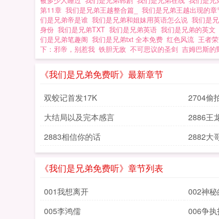
被多少人睡过
我们是兄弟韩剧
我们是兄弟在线
我们是兄
第11章
我们是兄弟王越整合篇_
我们是兄弟王越出现的
们是兄弟帝是谁
我们是兄弟和姐妹用英语怎么说
我们是
身份
我们是兄弟TXT
我们是兄弟英语
我们是兄弟的英
们是兄弟笔趣阁
我们是兄弟txt 全本免费
红色风流
王者荣
下：邪帝，别惹我
铁胆无敌
不可思议的圣剑
吉姆巴斯的
《我们是兄弟免费听》最新章节
双蛟记首发17K
2704
大结局以及完本感言
2886
2883相信你的话
2882
《我们是兄弟免费听》章节列表
001我想离开
002神
005李鸿儒
006争