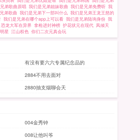
弟演员表
我们是兄弟忧姐是谁
我们是兄弟韩国
我们是兄弟
是兄弟歌曲原唱
我们是兄弟姐妹歌曲
我们是兄弟免费听
我
好兄弟歌曲
我们是兄弟下一部叫什么
我们是兄弟王龙王慈的
看
我们是兄弟在哪个app上可以看
我们是兄弟陆询身份
我
恐龙大军在异界
拿枪进封神榜
护花状元在现代
凤倾天
明星
江山权色
你们二次元真会玩
有没有要六六专属纪念品的
2884不用去面对
2880抽支烟聊会天
004金秀钟
008让他叫爷