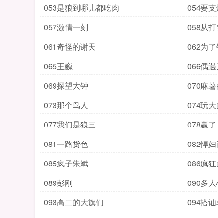
053是狼到哪儿都吃肉
054要支
057激情一刻
058从
061奇怪的谢天
062为了
065王巍
066偶
069探望大钟
070麻
073那个鸟人
074玩大
077我们是狼三
078赢了
081一路货色
082悍
085疯子朱斌
086疯
089彭刚
090多大
093高二的大旗们
094搭