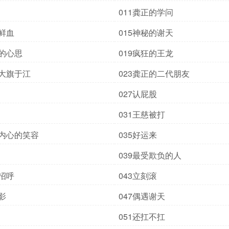
011龚正的学问
吸鲜血
015神秘的谢天
慈的心思
019疯狂的王龙
校大旗于江
023龚正的二代朋友
027认屁股
031王慈被打
自内心的笑容
035好运来
039最受欺负的人
声招呼
043立刻滚
影
047偶遇谢天
051还扛不扛