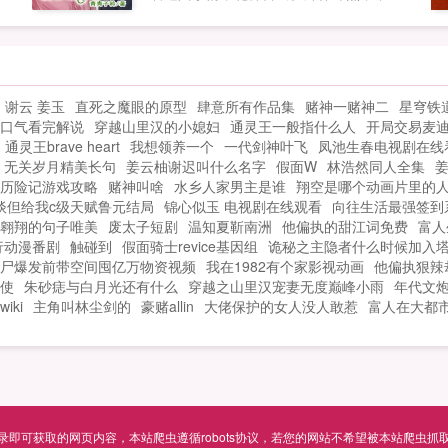
及
说厉少不近女色，清心寡欲，冷情无趣
饶
吗？大宝二宝出来澄清，我爹地多情有
趣，每天忙着和妈咪造娃娃。还说要给我
龙
们生三个弟弟妹妹！陆余情吓得魂不附
谢云 姜玉
直死之魔眼的原型
肆意所有作品集
赌神一赌神二
星穹铁
想
体，连夜潜逃。厉少将人拦了回来，如今
口气看完解说
穿越山里汉的小媳妇
通灵王一般指什么人
开局交易麦
罩
外界都知道，你要给我生三个娃，得坐实
通灵王brave heart
我想领养一个
一代剑神叶飞
凤池生春电视剧在线
了这个传闻。陆余情欲哭无泪，从此夜夜
无关岁月精美长句
姜云柚谢迟叫什么名字
假面W
林浩然同人全集
笙歌，不消停。...
历险记游戏攻略
赌神叫啥
水乡人家男主是谁
翔空是哪个动画片里的
谈但给我c级天赋鲁元结局
锦心似玉 电视剧在线观看
向往生活最强签到
翱翔的句子唯美
废太子短剧
温知夏靳南洲
他偏执的甜江词免费
富人
行动漫番剧
触碰到
假面骑士revice基因组
诡秘之主隐者什么时候加入
尸爆发前带空间囤亿万物资视频
我在1982有个家影视动画
他偏执狠辣
使
朱砂痣与白月光还有什么
穿越之山里汉宠妻无度巅峰小雨
年代文
iki
主角叫林尘剑的
豪赌allin
大佬保护的女人没人敢惹
富人在大都
可获取的网页内容，本站爬虫遵循robots协议，若您的网站不希望被本站爬虫抓取，可通过