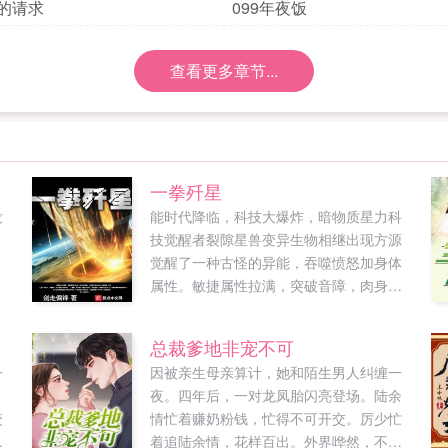
慈的请求
099年夜饭
查看更多章节...
一拳歼星
没
能时代降临，科技大爆炸，暗物质星力科
技觉醒者裂隙星兽变异生物相继出现方源
觉醒了一种古怪的异能，吞噬愤怒加身体
属性。敏捷属性拉满，突破音障，肉身音
巡航！力量属性拉满，暗物质龙拳，一拳
歼星！体魄属性拉满，铸就帝国壁垒，肉
总裁爹地非宠不可
身抗核弹！精神属性拉满，梦境入侵，潜
一
因被亲生母亲算计，她和陌生男人纠缠一
意识植入，思维控制注本书走从国从军路
夜。四年后，一对龙凤胎闪亮登场。陆余
线。导读第363章肉身音第426章强相互作
咬
情忙着赚奶粉钱，忙得不可开交。厉少忙
用力材料第639章可控核聚变技术第688章
同
着追陆余情，花样百出。外界哗然，不是
舰载天基武器。...