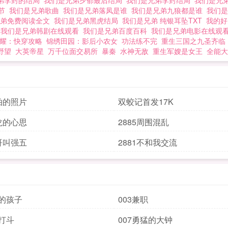
弟李封的结局
我们是兄弟夕郁最后结局
我们是兄弟李封结局
我们是兄
章节
我们是兄弟歌曲
我们是兄弟落凤是谁
我们是兄弟九狼都是谁
我们
兄弟免费阅读全文
我们是兄弟黑虎结局
我们是兄弟 纯银耳坠TXT
我的
文
我们是兄弟韩剧在线观看
我们是兄弟百度百科
我们是兄弟电影在线观
耀：快穿攻略
锦绣田园：影后小农女
功法练不完
重生三国之九圣齐临
野望
大英帝星
万千位面交易所
暴秦
水神无敌
重生军嫂是女王
全能大
偷拍的照片
双蛟记首发17K
王龙的心思
2885周围混乱
大哥叫强五
2881不和我交流
秘的孩子
003兼职
执打斗
007勇猛的大钟