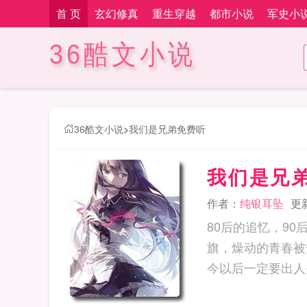
首 页
玄幻修真
重生穿越
都市小说
军史小
36酷文小说
36酷文小说
>
我们是兄弟免费听
我们是兄
作者：
纯银耳坠
更新
80后的追忆，9
旗，燥动的青春被