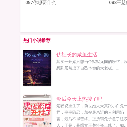
097你想要什么
098王
热门小说推荐
伪社长的咸鱼生活
其实一开始只想当个默默无闻的粉丝，
想到居然成了自己本命的大老板。...
影后今天上热搜了吗
楚轻瓷重生了，前世她太天真跟小白兔
样，事事隐忍，却被最亲近的人利用陷
害，最后不得善终。正所谓兔子急了还
人，于是，暴躁女王楚轻瓷上线了。如