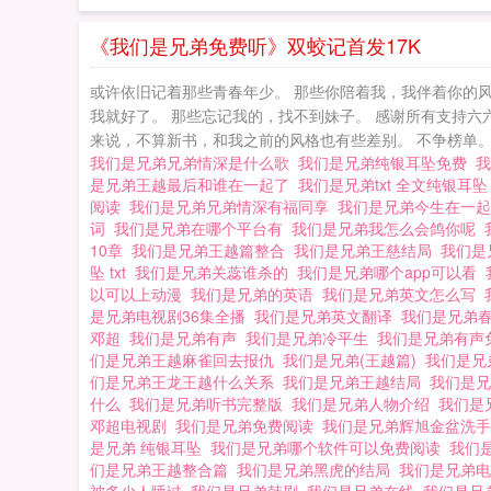
《我们是兄弟免费听》双蛟记首发17K
或许依旧记着那些青春年少。 那些你陪着我，我伴着你的风
我就好了。 那些忘记我的，找不到妹子。 感谢所有支持六
来说，不算新书，和我之前的风格也有些差别。 不争榜单。 
我们是兄弟兄弟情深是什么歌
我们是兄弟纯银耳坠免费
是兄弟王越最后和谁在一起了
我们是兄弟txt 全文纯银耳
阅读
我们是兄弟兄弟情深有福同享
我们是兄弟今生在一
词
我们是兄弟在哪个平台有
我们是兄弟我怎么会鸽你呢
10章
我们是兄弟王越篇整合
我们是兄弟王慈结局
我们是
坠 txt
我们是兄弟关蕊谁杀的
我们是兄弟哪个app可以看
以可以上动漫
我们是兄弟的英语
我们是兄弟英文怎么写
是兄弟电视剧36集全播
我们是兄弟英文翻译
我们是兄弟
邓超
我们是兄弟有声
我们是兄弟冷平生
我们是兄弟有声
们是兄弟王越麻雀回去报仇
我们是兄弟(王越篇)
我们是兄
们是兄弟王龙王越什么关系
我们是兄弟王越结局
我们是
什么
我们是兄弟听书完整版
我们是兄弟人物介绍
我们是
邓超电视剧
我们是兄弟免费阅读
我们是兄弟辉旭金盆洗
是兄弟 纯银耳坠
我们是兄弟哪个软件可以免费阅读
我们
们是兄弟王越整合篇
我们是兄弟黑虎的结局
我们是兄弟