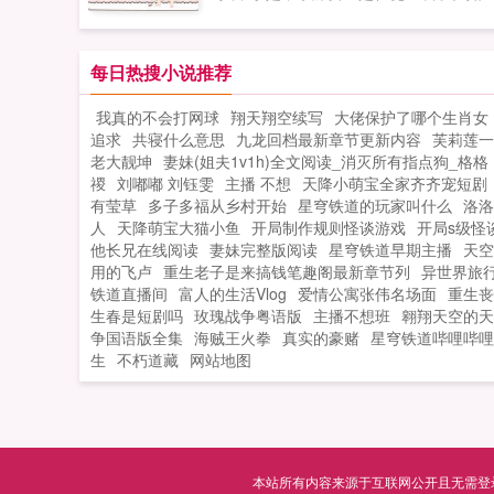
开挂一般的战斗力，那些曾经伤害她以
正准备害她的人都怀疑人生，直呼女王
命。自打遇上了宇宙第一直男乔影帝之
每日热搜小说推荐
后，怀疑人生的人却变成了她？？？恶
我真的不会打网球
翔天翔空续写
大佬保护了哪个生肖女
咆哮的楚小花我只想和你谈恋爱，你却
追求
共寝什么意思
九龙回档最新章节更新内容
芙莉莲一
和我谈演技？？？影帝弱小无助可怜我
老大靓坤
妻妹(姐夫1v1h)全文阅读_消灭所有指点狗_格格
的小花好像比我厉害，肿么办？...
禝
刘嘟嘟 刘钰雯
主播 不想
天降小萌宝全家齐齐宠短剧
有莹草
多子多福从乡村开始
星穹铁道的玩家叫什么
洛洛
人
天降萌宝大猫小鱼
开局制作规则怪谈游戏
开局s级怪
他长兄在线阅读
妻妹完整版阅读
星穹铁道早期主播
天空
用的飞卢
重生老子是来搞钱笔趣阁最新章节列
异世界旅
铁道直播间
富人的生活Vlog
爱情公寓张伟名场面
重生丧
生春是短剧吗
玫瑰战争粤语版
主播不想班
翱翔天空的天
争国语版全集
海贼王火拳
真实的豪赌
星穹铁道哔哩哔哩w
生
不朽道藏
网站地图
本站所有内容来源于互联网公开且无需登录即