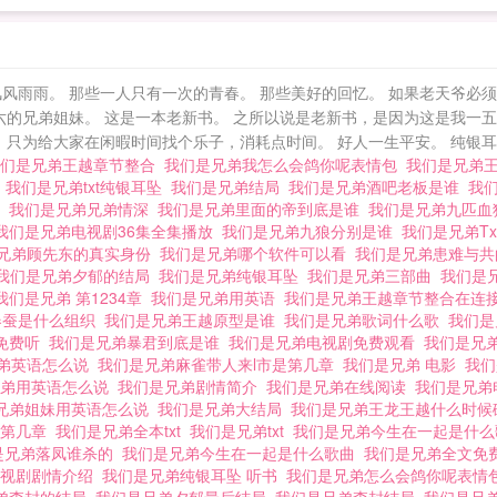
风雨雨。 那些一人只有一次的青春。 那些美好的回忆。 如果老天爷必
六的兄弟姐妹。 这是一本老新书。 之所以说是老新书，是因为这是我一
只为给大家在闲暇时间找个乐子，消耗点时间。 好人一生平安。 纯银耳坠唯
我们是兄弟王越章节整合
我们是兄弟我怎么会鸽你呢表情包
我们是兄弟
坠
我们是兄弟txt纯银耳坠
我们是兄弟结局
我们是兄弟酒吧老板是谁
我
起
我们是兄弟兄弟情深
我们是兄弟里面的帝到底是谁
我们是兄弟九匹
我们是兄弟电视剧36集全集播放
我们是兄弟九狼分别是谁
我们是兄弟Tx
兄弟顾先东的真实身份
我们是兄弟哪个软件可以看
我们是兄弟患难与共
我们是兄弟夕郁的结局
我们是兄弟纯银耳坠
我们是兄弟三部曲
我们是
我们是兄弟 第1234章
我们是兄弟用英语
我们是兄弟王越章节整合在连
春蚕是什么组织
我们是兄弟王越原型是谁
我们是兄弟歌词什么歌
我们
免费听
我们是兄弟暴君到底是谁
我们是兄弟电视剧免费观看
我们是兄
弟英语怎么说
我们是兄弟麻雀带人来l市是第几章
我们是兄弟 电影
我们
兄弟用英语怎么说
我们是兄弟剧情简介
我们是兄弟在线阅读
我们是兄
兄弟姐妹用英语怎么说
我们是兄弟大结局
我们是兄弟王龙王越什么时
手第几章
我们是兄弟全本txt
我们是兄弟txt
我们是兄弟今生在一起是什
是兄弟落凤谁杀的
我们是兄弟今生在一起是什么歌曲
我们是兄弟全文免
电视剧剧情介绍
我们是兄弟纯银耳坠 听书
我们是兄弟怎么会鸽你呢表情