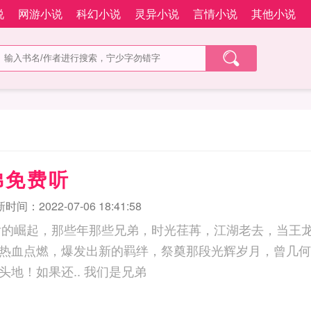
说
网游小说
科幻小说
灵异小说
言情小说
其他小说
弟免费听
时间：2022-07-06 18:41:58
0后的崛起，那些年那些兄弟，时光荏苒，江湖老去，当王
热血点燃，爆发出新的羁绊，祭奠那段光辉岁月，曾几何
今以后一定要出人头地！如果还.. 我们是兄弟