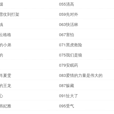
烟
055清高
打雪仗到打架
059先对外
钱
063快活林
遇云格格
067害怕
薯的小弟
071黑虎救险
的
075我们是狼
079安眠药
妇肖夏雯
083爱情的力量是伟大的
狂的王龙
087躲藏
心
091扯大了
讪韩妃雅
095受气