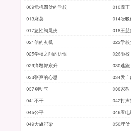
009危机四伏的学校
010龚正
013麻薯
014吮
017急性阑尾炎
018王
021信的玄机
022学
025学校之间的仇恨
026砸校
029痛殴郭东升
030逃跑
033张爽的心思
034发
037别动气
038家教
041不干
042打
045公平
046看电
049大旗冯梁
050埋伏