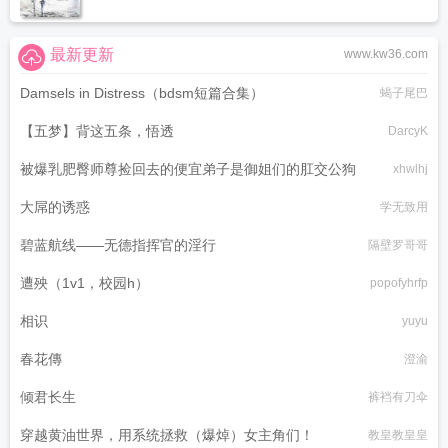
最新更新
www.kw36.com
Damsels in Distress（bdsm短篇合集）
蝎子尾巴
【五梦】背这五条，悟透
DarcyK
被爆乳肥臀师尊捡回去的便宜弟子是御姐们的肛交公狗
xhwlhj
大屌的诱惑
学无致用
碧蓝航线——无德指挥官的淫行
隔壁罗哥哥
遭殃（1v1，校园h）
popofyhrfp
相识
yuyu
春花傳
澄渝
倾君长生
裤裆有刀伞
穿越黄油世界，用系统拯救（爆焯）女主角们！
教皇教皇皇