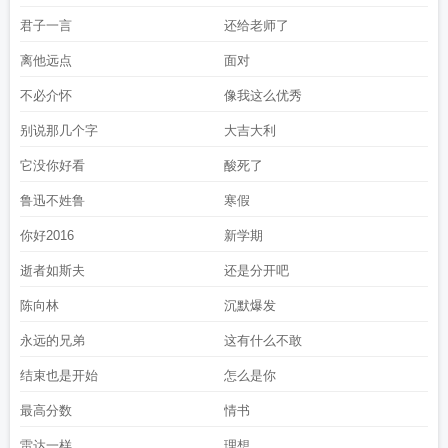
之书上
我们的名字叫做
我们的名字免费观看
我们的名字不再叫雅各歌谱
我们
君子一言
还给老师了
的名字叫青春600字作文
我们的名字怎么叫
我们的姓名
我们的名字都在生命之
离他远点
面对
书上 我们会持续相遇
我们的名字叫记者朗诵
我们的名字为什么不能播
我们的
名字剧情介绍大结局
我们的名字叫 作文
我们的名字演员表介绍
我们的名字金
不必介怀
像我这么优秀
世佳
我们的名字是谁
我们的名字叫___作文是几几年中考题?
我们的名字在哪
个台播出
我们的名字不只是狐仙歌曲
我们的名字叫苗族舞蹈视频
我们的名字不
别说那几个字
大吉大利
再叫雅各原唱视频
我们的名字电视剧免费观看
我们的名字叫亚当
我们的名字叫
它没你好看
酸死了
大叶杨
我们的名词性物主代词
我们的名字电影演员表
我们的名字是怎么来
的
我们的名字英文
我们的名字叫中国作文
我们的名字任多美离婚了吗
会不断
鲁迅不姓鲁
寒假
相遇
我们的名字雷粒结局
我们的名字写在生命之书上
我们的名字更新时间
婚
你好2016
新学期
后过户到我们的名字
我们的名字叫中国歌词
我们的名字叫青春作文600字
我们
的名字叫什么
我们的名字高旭
我们的名字经典台词语录
我们的名字叫未来歌
逝者如斯夫
还是分开吧
曲
我们的名字演员介绍
我们的名字叫中国
我们的名字叫____
我们的名字叫青
春作文800字
我们的名字电视剧免费观看秦海璐
我们的名字叫实验
我们俩的名
陈向林
沉默爆发
字
我们的名字和我生日一样的英文怎么写
我们的名字叫苗族原唱歌谱
我们的名
永远的兄弟
这有什么不敢
字演员表
喊出我们的名字作文
我们的名字刻在生命之书
我们的名字沈嘉男和谁
在一起
结束也是开始
怎么是你
最高分数
情书
雷达一样
理想