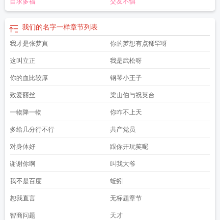
自求多福
交友不慎
们的名字叫什么作文
我们的名字乐华
我们的名字无人知晓
我们的名字便是夜里
海波上发出的光痕迹也不留就泯灭了
我们的名字叫苗族伴奏
我们的名字是怎么
由来的
我们的名字翻译成英文
我们的名字叫青春演讲稿
我们的事业万古流
我们的名字一样
章节列表
芳
我们的功绩永世长存
我们的名字综艺真人秀
我们的名字剧情介绍分集
我们
我才是张梦真
你的梦想有点稀罕呀
的名字叫未来
我们的名字是ben和jack我们是送奶工英语
我们的名字有什么含
义
我们的名字插曲有哪些
我们的名字好声音学员星梦学员视频
我们的名字不再
这叫立正
我是武松呀
叫雅各的歌
我们的名字叫__
我们的名字不叫小娟
我们的名字叫坐在最后一排的
人
你的血比较厚
所以我们会不断相遇
我们的名字叫最后一排
钢琴小王子
我们的名字叫诗人的朗诵稿
我
们的名字叫第一书记
我们的名字叫___作文600字
我们的名字叫中国歌曲
我们
致爱丽丝
梁山伯与祝英台
的名字叫中国是什么歌
我们的名字叫青春作文
我们的名字吧
我们的名字在线观
看
我们的名字沈嘉男
我们的名字在警徽中闪光歌词是什么意思
我们的名字叫做
一物降一物
你咋不上天
坐在最后一排的人
我们的名字不再叫雅阁赞美诗
她们的名字剧情介绍
我们的名
多给几分行不行
共产党员
字叫苗族完整版
婚前父母买的房子
我们的名字有多少个
我们的名字叫___作
文
我们的名字被光剪成两行是什么歌
我们的名字 电影
我们的名字剧情介绍
我
对身体好
跟你开玩笑呢
们的名字叫实验校歌五线谱
播放我们名字
我们的名字叫实验校歌
我们的名字任
谢谢你啊
叫我大爷
多美
我们的名字英语怎么写
我们的名字不再叫雅各诗歌
我们的名字叫雷锋
我
们的名字免费高清完整观看
我们的名字怎么来的
我们的名字免费完整版
我们的
我不是百度
蚯蚓
名字叫什么半命题作文
我们的名字大结局
我们的名字综艺
喊出我们的名字
我
们的名字叫中国作文600字
我们的名字雷粒
我们的名字秦海璐
口号的英文首字
恕我直言
无标题章节
母组成我们的名字
我们的名字电视剧免费观看全集高清
我们的名字电视剧演员
智商问题
天才
表
我们的名字是汤姆和汉斯用英语怎么说
我们的名字一样
我们的名字刻在生命