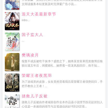
文阅读服务本站更新及时无弹窗广告小说...
混天大圣最新章节
intro...
国子监大人
...
樊璃凌月
报复不成反被吃干抹净？盛怒之下，她将某首富果照发微博后狼
狈出逃五年后，闺蜜婚礼，她带着一双龙凤胎回归，殊不知...
荣耀王者夜黑羽
为了游戏里的皮肤，女友竟然背着我百星荣耀王者强势回归，手
把手教你上王者！...
拯救儿子反被
拯救儿子反被由作者城前创作全本作品该小说情节跌宕起伏扣人
心弦是一本难得的情节与文笔俱佳的好书919言情...