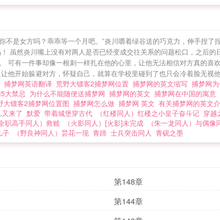
啊？你不是女方吗？乖乖等一个月吧。”炎川嚼着绿谷送的巧克力，伸手捏
吗！ 虽然炎川嘴上没有对两人是否已经变成交往关系的问题松口，之后的
。 可有一件事却像一根刺一样扎在他的心里，让他无法相信对方真的喜
让他开始躲避对方，怀疑自己，就算在学校里碰到了也只会冷着脸无视他.
么
捕梦网英语翻译
荒野大镖客2捕梦网位置
捕梦网的英文缩写
捕梦网
网5大禁忌
为什么不能随便送捕梦网
捕梦网的英文
捕梦网在中国的寓意
野大镖客2捕梦网位置图
捕梦网怎么做
捕梦网 英文
有关捕梦网的英文
操,又来了
默爱
带着城堡穿古代
（红楼同人）红楼之小皇子奋斗记
穿越
全职高手同人）救赎
（火影同人）[火影]未完成
（朱一龙同人）与偶像
儿子
（野良神同人）昙花一现
青蹄
士兵突击同人
青砚之墨
第148章
第144章