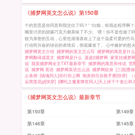
《捕梦网英文怎么说》第150章
个的意思是你同意和我交往了吗？” “白痴，给我走程序
嘴里讨厌的甜腻巧克力都美味了不少。 噗！你不是也做了
较为亲密的互动，心里也渐渐喜欢上了这个温柔可爱的竹马
行动而兴奋的绿谷的表情后，彻底爆发了。 心中嫉妒的怒火
捕梦网英文介绍
捕梦网的英文怎么写
捕梦网的寓意是什
梦网翻译成英文
捕梦网是什么
遗迹2捕梦网
家里挂捕梦
说
我英捕梦网全文TXT最新章节
捕梦网的寓意和传说
荒
说
捕梦网 英语
捕梦网英语怎么说
捕梦网纹身
[三国]曹
止条例
[镇魂同人]你行你上啊
炮灰前任自救手册[快穿]
（
朵黑莲花gl[快穿]
[哪吒之魔童降世同人]天上掉下个老公和
《捕梦网英文怎么说》最新章节
第150章
第149章
第146章
第145章