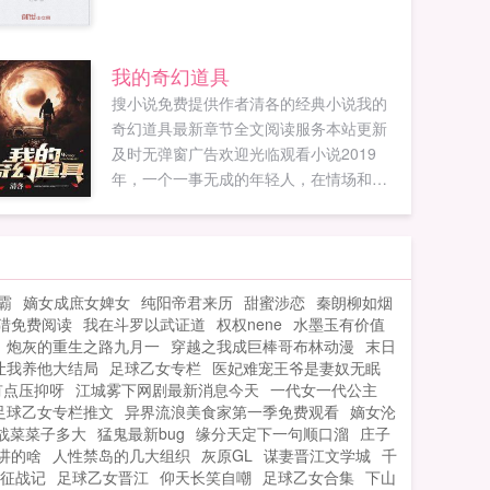
我的奇幻道具
搜小说免费提供作者清各的经典小说我的
奇幻道具最新章节全文阅读服务本站更新
及时无弹窗广告欢迎光临观看小说2019
年，一个一事无成的年轻人，在情场和职
场都失忆的时候，由于一场意外回到了
2010年，回去后的主角大脑被开发到百分
之百，聪明过人，此外还得到一张余额正
无穷银行卡，从而改变自己的命运。...
霸
嫡女成庶女婢女
纯阳帝君来历
甜蜜涉恋
秦朗柳如烟
猎免费阅读
我在斗罗以武证道
权权nene
水墨玉有价值
炮灰的重生之路九月一
穿越之我成巨棒哥布林动漫
末日
让我养他大结局
足球乙女专栏
医妃难宠王爷是妻奴无眠
有点压抑呀
江城雾下网剧最新消息今天
一代女一代公主
足球乙女专栏推文
异界流浪美食家第一季免费观看
嫡女沦
战菜菜子多大
猛鬼最新bug
缘分天定下一句顺口溜
庄子
讲的啥
人性禁岛的几大组织
灰原GL
谋妻晋江文学城
千
征战记
足球乙女晋江
仰天长笑自嘲
足球乙女合集
下山