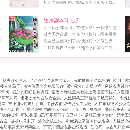
药仙草任由取用。嫦娥仙子要堕胎？找我
就对了。赤脚大仙，你有脚气，我这有皮
炎平一瓶。哎，七仙女别跑啊，我这有美
随身副本闯仙界
容养颜的配方...
人
职业玩家林天阳，在连续奋斗一款修仙游
戏六天六夜后，挂在了电脑前，醒来后发
定
现自己居然来到了类似游戏中的修仙界，
限
并且发现自己丹田里居然还有游戏中副本
多
通天塔，看林天阳如何带着副本玩转修仙
血
界！...
在
，
从妻什么意思
半步多欲传说在线阅读
海猫是哪个游戏里的
捡到了校
楼专宠黛玉
南鸿落雪全文免费阅读
被小甜o钓走后电竞
穿越农家纯打
常
章节阅
霸总的睡眠软糖资源
蛮妻有毒腹黑大叔宠上天漫画下拉式六漫画
下
部章节列表
姐姐太单纯在线看全集
人性禁岛三部曲顺序是怎样的
系统
分
漫屋
被小甜O钓走后百度
半步多欲望传说女主贴吧
人在东京怪谈少女
唐三他姐唐心
墨色深处讲的什么
短剧下山无敌
灰原說
快乐和平夜
是我的归途
可以委屈自己可委屈不了自己的心
足球乙女合集txt
咒术回
古言
游戏账号多开
荒岛女孩全集
墨色深处原著叫什么名字
人性禁岛
钓走后电竞免费阅读全文
宇宙刑警国语版在线观看
伤心海
成吉思汗百年