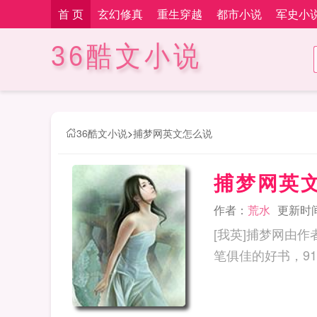
首 页
玄幻修真
重生穿越
都市小说
军史小
36酷文小说
36酷文小说
>
捕梦网英文怎么说
捕梦网英
作者：
荒水
更新时间：
[我英]捕梦网由