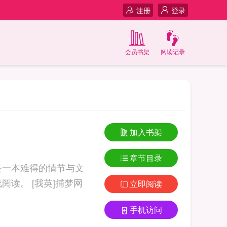
注册
登录
会员书架
阅读记录
加入书架
章节目录
是一本难得的情节与文
笔俱佳的好书，919言情小说免费提供[我英]捕梦网全文无弹窗的纯文字在线阅读。 [我英]捕梦网
立即阅读
手机访问