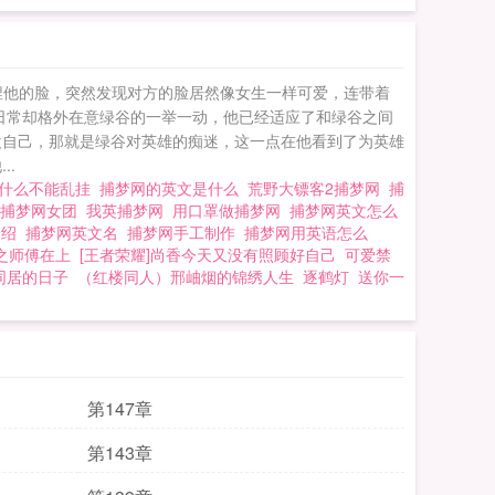
了捏他的脸，突然发现对方的脸居然像女生一样可爱，连带着
日常却格外在意绿谷的一举一动，他已经适应了和绿谷之间
欢自己，那就是绿谷对英雄的痴迷，这一点在他看到了为英雄
..
为什么不能乱挂
捕梦网的英文是什么
荒野大镖客2捕梦网
捕
捕梦网女团
我英捕梦网
用口罩做捕梦网
捕梦网英文怎么
介绍
捕梦网英文名
捕梦网手工制作
捕梦网用英语怎么
之师傅在上
[王者荣耀]尚香今天又没有照顾好自己
可爱禁
同居的日子
（红楼同人）邢岫烟的锦绣人生
逐鹤灯
送你一
第147章
第143章