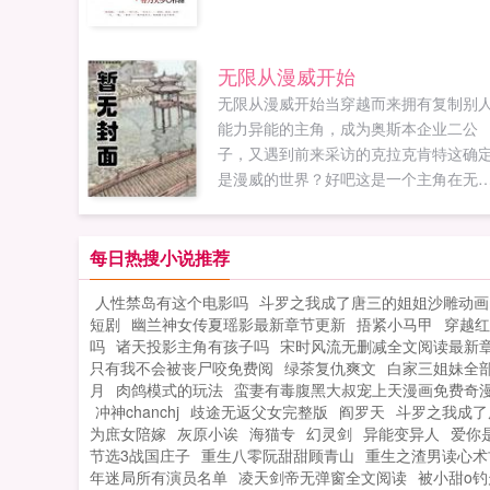
无限从漫威开始
无限从漫威开始当穿越而来拥有复制别
能力异能的主角，成为奥斯本企业二公
子，又遇到前来采访的克拉克肯特这确
是漫威的世界？好吧这是一个主角在无
世界潇洒的故事，看多了拼命求生，看
了挣扎变强，感受多了那种类似正版热
的无限流，来享受下如同穿着沙滩裤躺
每日热搜小说推荐
夏威夷海滩看比基尼的快感吧主角语录
人性禁岛有这个电影吗
斗罗之我成了唐三的姐姐沙雕动画
人生最大的追求就是享受，不是物质享
短剧
幽兰神女传夏瑶影最新章节更新
捂紧小马甲
穿越红
受，就是精神享受，当然，选后者的通
吗
诸天投影主角有孩子吗
宋时风流无删减全文阅读最新
都有点强迫症写本书的时候作者节操无
只有我不会被丧尸咬免费阅
绿茶复仇爽文
白家三姐妹全
限如果您喜欢无限从漫威开始，别忘记
月
肉鸽模式的玩法
蛮妻有毒腹黑大叔宠上天漫画免费奇
享给朋友...
冲神chanchj
歧途无返父女完整版
阎罗天
斗罗之我成了
为庶女陪嫁
灰原小诶
海猫专
幻灵剑
异能变异人
爱你
节选3战国庄子
重生八零阮甜甜顾青山
重生之渣男读心术
年迷局所有演员名单
凌天剑帝无弹窗全文阅读
被小甜o