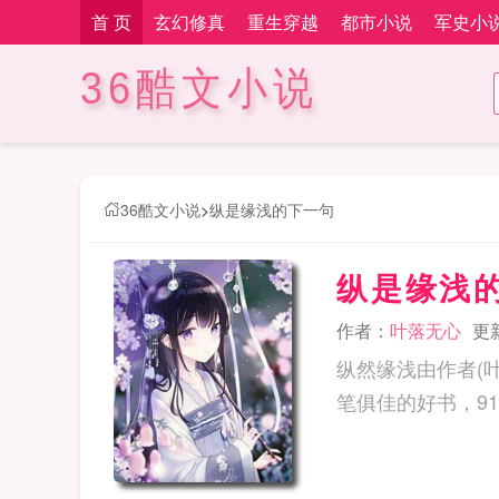
首 页
玄幻修真
重生穿越
都市小说
军史小
36酷文小说
36酷文小说
>
纵是缘浅的下一句
纵是缘浅
作者：
叶落无心
更新
纵然缘浅由作者(
笔俱佳的好书，9