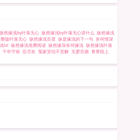
纵然缘浅by叶落无心
纵然缘浅by叶落无心讲什么
纵然缘浅
完整版叶落无心
纵然缘浅百度
纵是缘浅的下一句
奈何情深
浅txt
纵然缘浅免费阅读
纵然缘深奈何缘浅
纵然缘浅叶落
千年守候
臣尽欢
冤家宜结不宜解
无爱言婚
青青陌上