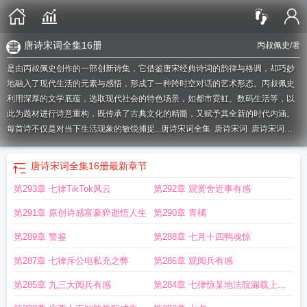
唐诗宋词全集16册
丙叔佩史
/著
是由丙叔佩史创作的一部创新诗集，它借鉴唐宋经典诗词的韵律与格调，却巧妙
地融入了现代生活的元素与感悟，形成了一种跨时空对话的艺术形态。丙叔佩史
利用深厚的文学底蕴，选取现代社会的特色场景，如都市霓虹、数码生活等，以
此为题材进行诗意重构，既传承了古典文化的精髓，又赋予其全新的时代内涵。
每首诗不仅是对当下生活现象的敏锐捕捉...
唐诗宋词全集
唐诗宋词
唐诗宋词漫
画
唐诗宋词画画
唐诗宋词集
唐诗宋词的画简单一点
唐诗宋词全集16册
唐诗宋
词插画
唐诗宋词画谱插画
唐诗宋词画
“唐诗宋词”
唐诗宋词全文阅读
漫画唐诗
唐诗宋词全集16册
最新章节
宋词
唐诗宋词精选全集
唐诗宋词吧
唐诗宋词画谱
唐诗宋词1
唐诗宋词绘画
唐
第293章 七律TikTok风云
第292章 观黉舍近事有感
诗宋词17讲
唐诗宋词by
唐诗宋词全集在线阅读
唐诗宋词完整版
唐诗宋词15
讲
唐诗宋词讲解
唐诗宋词大合集
第291章 原创诗感富豪猝逝悟人生
第290章 青橘
第289章 警鉴
第288章 七月十四鸭魂惊
第287章 七律斥公电私充之弊
第286章 观阅兵有感
第285章 九三大阅兵有感
第284章 七律惊某地法院漏载上诉
期事