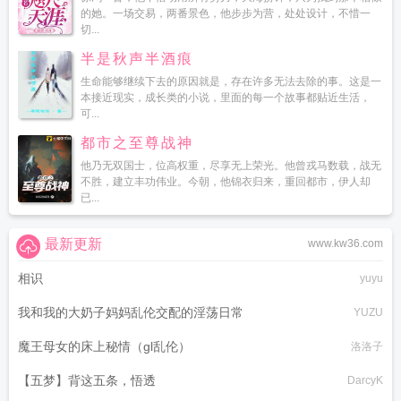
的她。一场交易，两番景色，他步步为营，处处设计，不惜一
切...
半是秋声半酒痕
生命能够继续下去的原因就是，存在许多无法去除的事。这是一
本接近现实，成长类的小说，里面的每一个故事都贴近生活，
可...
都市之至尊战神
他乃无双国士，位高权重，尽享无上荣光。他曾戎马数载，战无
不胜，建立丰功伟业。今朝，他锦衣归来，重回都市，伊人却
已...
最新更新
www.kw36.com
相识
yuyu
我和我的大奶子妈妈乱伦交配的淫荡日常
YUZU
魔王母女的床上秘情（gl乱伦）
洛洛子
【五梦】背这五条，悟透
DarcyK