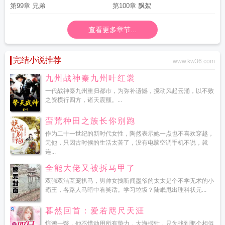
第99章 兄弟
第100章 飘絮
查看更多章节...
完结小说推荐
www.kw36.com
九州战神秦九州叶红裳
一代战神秦九州重归都市，为弥补遗憾，搅动风起云涌，以不败
之资横行四方，诸天震颤。...
蛮荒种田之族长你别跑
作为二十一世纪的新时代女性，陶然表示她一点也不喜欢穿越，
无他，只因古时候的生活太苦了，没有电脑空调手机不说，就
连...
全能大佬又被拆马甲了
双强双洁互宠扒马，男帅女拽听闻墨爷的太太是个不学无术的小
霸王，各路人马暗中看笑话。学习垃圾？陆眠甩出理科状元...
暮然回首：爱若咫尺天涯
惊鸿一瞥，他不惜动用所有势力，大海捞针，只为找到那个相似