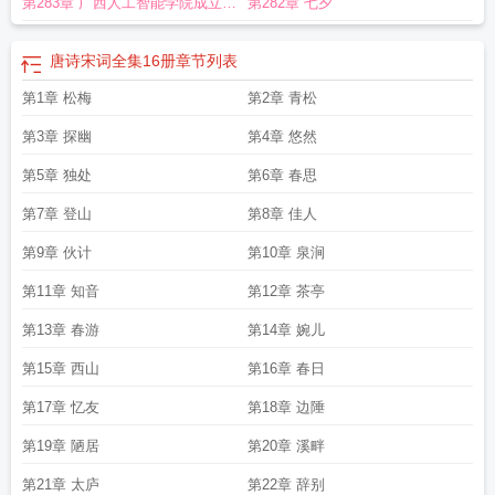
第283章 广西人工智能学院成立志
第282章 七夕
贺
唐诗宋词全集16册
章节列表
第1章 松梅
第2章 青松
第3章 探幽
第4章 悠然
第5章 独处
第6章 春思
第7章 登山
第8章 佳人
第9章 伙计
第10章 泉涧
第11章 知音
第12章 茶亭
第13章 春游
第14章 婉儿
第15章 西山
第16章 春日
第17章 忆友
第18章 边陲
第19章 陋居
第20章 溪畔
第21章 太庐
第22章 辞别