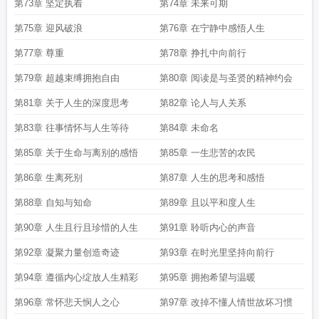
第73章 坚定执着
第74章 未来可期
第75章 迎风破浪
第76章 在宁静中感悟人生
第77章 尊重
第78章 挣扎中向前行
第79章 超越束缚拥抱自由
第80章 阅读是与圣贤的精神约会
第81章 关于人生的深度思考
第82章 论人与人关系
第83章 往事情怀与人生等待
第84章 未命名
第85章 关于生命与离别的感悟
第85章 一生悲苦的农民
第86章 生离死别
第87章 人生的思考和感悟
第88章 自知与知命
第89章 且以平和度人生
第90章 人生且行且珍惜的人生
第91章 聆听内心的声音
第92章 凝聚力量创造奇迹
第93章 在时光里坚持向前行
第94章 遵循内心绽放人生精彩
第95章 拥抱希望与温暖
第96章 常怀悲天悯人之心
第97章 改掉不懂人情世故坏习惯