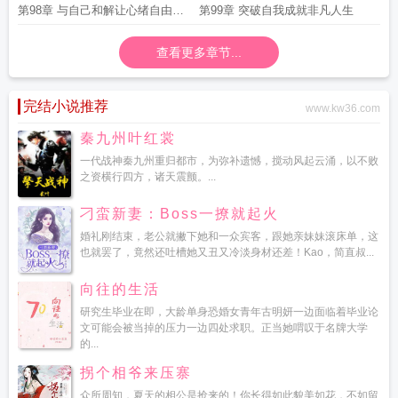
第98章 与自己和解让心绪自由飞
第99章 突破自我成就非凡人生
翔
查看更多章节...
完结小说推荐
www.kw36.com
秦九州叶红裳
一代战神秦九州重归都市，为弥补遗憾，搅动风起云涌，以不败
之资横行四方，诸天震颤。...
刁蛮新妻：Boss一撩就起火
婚礼刚结束，老公就撇下她和一众宾客，跟她亲妹妹滚床单，这
也就罢了，竟然还吐槽她又丑又冷淡身材还差！Kao，简直叔...
向往的生活
研究生毕业在即，大龄单身恐婚女青年古明妍一边面临着毕业论
文可能会被当掉的压力一边四处求职。正当她喟叹于名牌大学
的...
拐个相爷来压寨
众所周知，夏天的相公是抢来的！你长得如此貌美如花，不如留