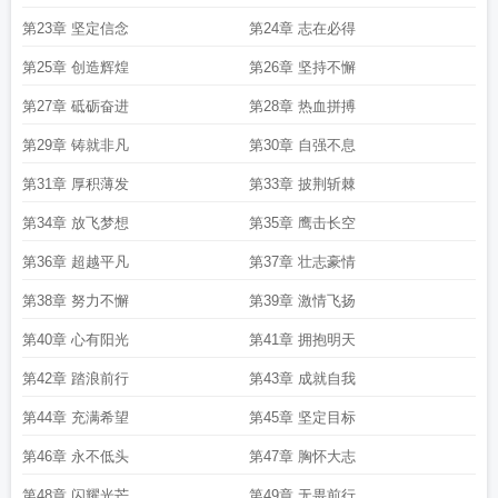
上虎行森林向前行
向前行的小龙虾全文
第23章 坚定信念
第24章 志在必得
第25章 创造辉煌
第26章 坚持不懈
第27章 砥砺奋进
第28章 热血拼搏
第29章 铸就非凡
第30章 自强不息
第31章 厚积薄发
第33章 披荆斩棘
第34章 放飞梦想
第35章 鹰击长空
第36章 超越平凡
第37章 壮志豪情
第38章 努力不懈
第39章 激情飞扬
第40章 心有阳光
第41章 拥抱明天
第42章 踏浪前行
第43章 成就自我
第44章 充满希望
第45章 坚定目标
第46章 永不低头
第47章 胸怀大志
第48章 闪耀光芒
第49章 无畏前行