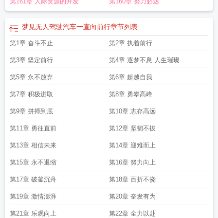
第161章 人际资源的开发
第160章 努力必达
是什么短语结构
向前行驶英文
向前行走的英语
行大爱
逐梦向前行
p5r朝光之
柱的方向前行
万城同心向前行
向前行走的小龙虾
向前行驶的车后轮受地面摩擦
力
向前行的小龙虾最后一句话的内涵
携手向前行
决胜145奋发向前行
微笑向
梦见无人驾驶汽车一直向前行
章节列表
前行
向前行的英文
向前行走十米六大步对头碰打三个数字
提灯向前行
一路向
第1章 奋斗不止
第2章 执着前行
前行
向前行代表什么生肖
向后看者眼界宽
向前行打一肖
向前行英语
方可达安
息之地
向前行早安祝福语
反向思维也能推动事物的正向前行
为了生存奋力
第3章 坚定前行
第4章 逐梦不息 人生璀璨
争
向前行驶
向前行动是什么短语类型
鲁起袖子加油干
向前行作文600字
向前
行走
第5章 永不放弃
虎行森林向前行
摞起袖子加油干
向前行图片
第6章 超越自我
向前行的小龙虾阅读答案
向
前行的拼音
信徒如同精兵奋勇向前行
向前行走十米六大步对头碰
向前行的小龙
第7章 积极进取
第8章 勇攀高峰
虾启示
向前行指什么生肖
江阔云低风正顺
向前行者地步窄
捋起袖子加油干
向
前行的成语
中国经济乘风破浪向前行
向前行更有底气意思
春风野火烧不尽
向
第9章 拼搏到底
第10章 志存高远
前行的小龙虾的启示
山一程水一程逐梦向前行
挽起袖子加油干 风雨无阻向前
第11章 勇往直前
第12章 坚韧不拔
行
白马太子取西经
目标坚定向前行
向前行英文
向前行驶的船怎么画
向前行动
或发展
龙王腾云蓝天上
师娘向前行
不放弃
诺千金
帆轻浪稳向前行
向前行的
第13章 相信未来
第14章 迎难而上
小龙虾寓意
向前行动或发展对应的词语是什么
身上若无千斤担谁愿负重向前
第15章 永不退缩
第16章 努力向上
行
向前行强信心保持爱拼才会赢的精气神
向前行鼓起你勇气歌曲
强信心
风雨
同舟向前行
向前行走的小龙虾阅读
向前行勿前瞻这句话出自哪里
向前行驶的汽
第17章 破釜沉舟
第18章 百折不挠
车的运动是什么现象
向前行的小龙虾主要内容
向前行的诗句
向前行动或发展对
应的词语
向前行
向前行是什么生肖
向前行打一个数字
单枪匹马向前行
向前行
第19章 激情澎湃
第20章 奋发有为
勿前瞻什么意思
向前行歌曲
向前行的小龙虾启发
向前行歌词
决战十四五奋发
第21章 乐观向上
第22章 全力以赴
向前行
丝路发展向前行
向前行的意思
电动车没转把手会向前行
龙王腾云蓝天