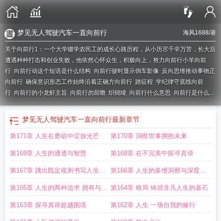
梦见无人驾驶汽车一直向前行
海风1688
/著
关于向前行1：一个大学辍学农民工的成长心路历程，从小历尽千辛万苦，长大后
遭遇种种打击和创业失败，他依然心怀众生，积极向上，努力向前行
小羊向前
行
向前行动这个短语是什么结构
向前行驶时显示倒车影像
反向思维推动事物正
向前行
确保意识形态工作始终沿着正确方向前行
踏征程
学纪律守底线向前
行
向前行的小龙虾主旨
向前行勿前瞻
织锦绫
向前行什么意思
向前行是什么意
思
有一个声音催促我勇敢向前行
向前行的句子
玉堂金马向前行
朝着光的方向
前行
向前行的小龙虾
向前行走的英文
向前行拼音
决胜十四五奋发向前行
向前
梦见无人驾驶汽车一直向前行
最新章节
行进是什么意思
梦见无人驾驶汽车一直向前行
向前行的小龙虾表达了什么
勇敢
第171章 人生在磨砺中绽放光芒
第170章 洞察世事拥抱未来
无畏向前行
向前行电视剧免费观看
向前行标志
向前行的近义词
向前行的小龙
虾阅读
向前行驶的自行车是平移还是旋转
向前行驶的英文
不畏苦难向前行
策
第169章 人生的通透与智慧
第168章 在不完美中探寻真谛
马扬鞭向前行
向前行的小龙虾续写
勇敢跨越向前行
朝着对的方向前行
风雨无
阻向前行
蹄下生风催马向前行
乘风破浪向前行
勿前瞻什么意思
向前行驶的汽
第167章 跳出既定规则书写人生华
第166章 人生的多维洞察与深度思
车简笔画
昂首挺胸显威严
不畏浮云遮望眼风雨无阻向前行
向前行的小龙虾阅读
章
索
第165章 人生的两种追求 拥有与作
第164章 格局 铸就非凡人生的基石
短文答案
向前行的图片
向前行的小龙虾原文
台湾向前行
向前行的小龙虾分层
赋分讲解
向前行作文
向前行动或发展的词语是什么
向前行驶用英语怎么说
决
为
第163章 探寻真谛超越困境
第162章 人生 一场自我的修行
胜十四五 奋发向前行
风雨中有耶稣领我向前行
向前行动是什么短语
向前行动