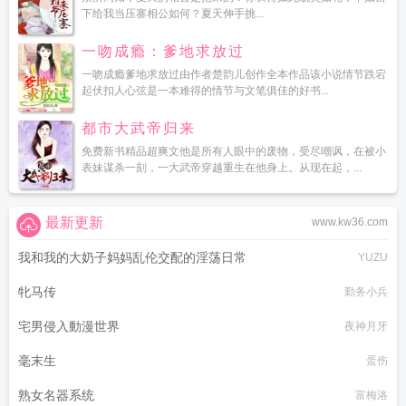
下给我当压寨相公如何？夏天伸手挑...
一吻成瘾：爹地求放过
一吻成瘾爹地求放过由作者楚韵儿创作全本作品该小说情节跌宕
起伏扣人心弦是一本难得的情节与文笔俱佳的好书...
都市大武帝归来
免费新书精品超爽文他是所有人眼中的废物，受尽嘲讽，在被小
表妹谋杀一刻，一大武帝穿越重生在他身上。从现在起，...
最新更新
www.kw36.com
我和我的大奶子妈妈乱伦交配的淫荡日常
YUZU
牝马传
勤务小兵
宅男侵入動漫世界
夜神月牙
毫末生
蛋伤
熟女名器系统
富梅洛