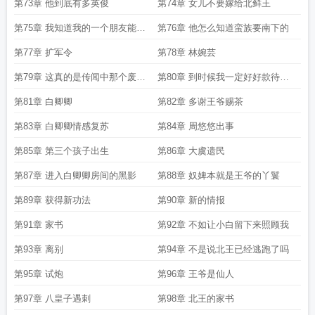
第73章 他到底有多英俊
第74章 女儿不要嫁给北鲜王
第75章 我知道我的一个朋友能够
第76章 他怎么知道蛮族要南下的
帮助您
第77章 扩军令
第78章 林婉芸
第79章 这真的是传闻中那个废物
第80章 到时候我一定好好款待你
王爷
们
第81章 白卿卿
第82章 多谢王爷赐茶
第83章 白卿卿情感复苏
第84章 周悠悠出事
第85章 第三个孩子出生
第86章 大虞遗民
第87章 进入白卿卿房间的黑影
第88章 奴婢本就是王爷的丫鬟
第89章 获得新功法
第90章 新的情报
第91章 家书
第92章 不如让小白留下来照顾我
第93章 离别
第94章 不是说北王已经逃跑了吗
第95章 试炮
第96章 王爷是仙人
第97章 八皇子遇刺
第98章 北王的家书