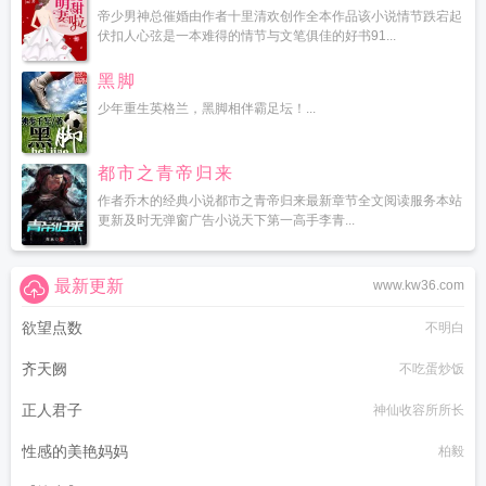
帝少男神总催婚由作者十里清欢创作全本作品该小说情节跌宕起
伏扣人心弦是一本难得的情节与文笔俱佳的好书91...
黑脚
少年重生英格兰，黑脚相伴霸足坛！...
都市之青帝归来
作者乔木的经典小说都市之青帝归来最新章节全文阅读服务本站
更新及时无弹窗广告小说天下第一高手李青...
最新更新
www.kw36.com
欲望点数
不明白
齐天阙
不吃蛋炒饭
正人君子
神仙收容所所长
性感的美艳妈妈
柏毅