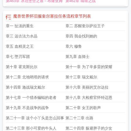
第463章 冰冠堡垒之盾－布隆亚姆
第462章 城墙之战
尔萨拉斯
奎尔萨拉斯的梦
奎尔萨拉斯维基百科
银月城和奎尔萨拉斯
奎尔萨拉
斯岛牌子装备
奎尔萨拉斯名册
奎尔萨拉斯日常奖励
奎尔萨拉斯摄政王
奎尔萨
拉斯战马怎么获得
奎尔萨拉斯宝箱
奎尔萨拉斯金弓和橙弓
奎尔萨拉斯的陷
魔兽世界怀旧服奎尔塞拉任务流程
章节列表
落
为什么奎尔萨拉斯在外域
奎尔萨拉斯的希望是永久byff嘛
奎尔萨拉斯英文
奎
章一 扯淡的重生
章二 苏醒奎尔萨拉王子
尔萨拉斯地图
奎尔萨拉斯金弓掉落
奎尔萨拉斯的名册
奎尔萨拉斯金弓和群星之
怒
奎尔萨拉斯之靴怎么拿
奎尔萨拉斯名册在哪
奎尔萨拉斯在地图哪
奎尔萨拉
章三 远古法力水晶
章四 我会找到她的
斯摄政王位置
奎尔萨拉斯金弓价格
奎尔萨拉斯之刃
奎尔萨拉斯之战
怀旧服怎
么去奎尔萨拉斯
章五 血精灵之王
奎尔萨拉斯摄政王在哪
章六 穆鲁
奎尔萨拉斯 越溪寒
奎尔萨拉斯是谁的
台词
奎尔萨拉斯之剑
奎尔萨拉斯日常任务
阿尔萨斯进攻奎尔萨拉斯
奎尔萨拉
章七 堕刃军团
第九章 血骑士
斯是谁
魔兽世界奎尔塞拉任务流程
奎尔萨拉斯军马怎么获得
奎尔萨拉斯地图高
清大图
奎尔萨拉斯之剑怎么得到
魔兽世界奎尔萨拉斯怎么去
奎尔萨拉斯金弓哪
第十章 霍克斯比尔
第十一章 为了辛多雷的荣耀
里刷
奎尔萨拉斯传送门
奎尔萨拉斯首都
奎尔萨拉斯的名册在哪里
奎尔萨拉斯
第十二章 北地哨塔的请求
第十三章 瑞文戴尔
的建立
奎尔萨拉斯什么意思
魔兽奎尔萨拉斯
怀旧服奎尔萨拉斯之剑任务
艾泽
拉斯奎尔萨拉斯
奎尔萨拉斯最后一个国王
记住奎尔萨拉斯
奎尔萨拉斯的宝
第十四章 激战瑞文戴尔
第十六章 美丽的艾尔达拉
藏
奎尔萨拉斯岛怎么回沙塔斯
9.0奎尔萨拉斯
奎尔萨拉斯的王冠
奎尔萨拉斯金
第十七章 一个猎杀蝙蝠的老者
第十八章 大检察官怀特迈恩
弓在哪里刷
奎尔萨拉斯的摄政王
奎尔萨拉斯之剑炉石
魔兽世界正式服奎尔塞拉
怎么做
联盟怎么去奎尔萨拉斯
奎尔萨拉斯金弓
奎尔萨拉斯护卫者
奎尔萨拉斯
第十九章 不是战争的战争
第二十章 女王的歌声
怎么去
奎尔萨拉斯的希望削弱
奎尔萨拉斯炉石
奎尔萨拉斯高清地图
奎尔萨拉
斯在哪里
奎尔萨拉斯为什么不开放
奎尔萨拉斯在哪
魔兽世界奎尔萨拉斯地
第二十一章 这个小丫头是怎么回事
第二十二章 出路
图
奎尔萨拉斯金弓怎么刷
奎尔萨拉斯什么时候开放
奎尔萨拉斯王国
奎尔萨拉
第二十三章 那小可爱的牛头人
第二十四章 躲避胖子的少女
斯国王
魔兽世界怀旧服奎尔塞拉任务流程
奎尔萨拉斯原始之心
奎尔萨拉之