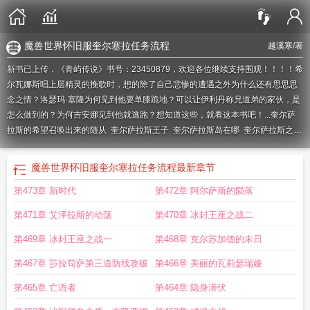
魔兽世界怀旧服奎尔塞拉任务流程
越溪寒
/著
新书已上传，《青屿传说》书号：23450879，欢迎各位继续支持围观！！！！希
尔瓦娜斯唱上层精灵的挽歌时，想的除了自己悲惨的遭遇之外为什么还有思思思
念之情？洛瑟玛·塞隆为何见到他要单膝跪地？可以让伊利丹称兄道弟的家伙，是
怎么做到的？为何吉安娜见到他就逃跑？想知道这些，就看这本书吧！...
奎尔萨
拉斯的希望召唤出来的随从
奎尔萨拉斯王子
奎尔萨拉斯岛在哪
奎尔萨拉斯之剑
任务
为了奎尔萨拉斯
魔兽争霸3奎尔萨拉斯
奎尔萨拉斯之靴
进军奎尔萨拉
斯
奎尔萨拉斯精灵
开局一座大墓地 for奎尔萨拉斯
奎尔萨拉斯王
10.0奎尔萨拉
魔兽世界怀旧服奎尔塞拉任务流程
最新章节
斯
奎尔萨拉斯装备箱
奎尔萨拉斯岛
奎尔萨拉斯怎么回沙塔斯
魔兽地图奎尔萨
第473章 新时代
第472章 阿尔萨斯的陨落
拉斯
奎尔萨拉斯语
奎尔萨拉斯金弓属性
奎尔萨拉斯和银月城
奎尔萨拉斯军
马
奎尔萨拉斯金弓掉率
乌龟服奎尔萨拉斯
奎尔萨拉斯声望
魔兽世界奎尔萨拉
第471章 艾泽拉斯的动荡
第470章 冰封王座之战二
斯岛怎么去
奎尔萨拉斯金弓id
奎尔丹纳斯和奎尔萨拉斯
奎尔萨拉斯岛日常任
务
魔兽世界奎尔萨拉斯
怀旧服奎尔萨拉斯之剑属性
奎尔萨拉斯名册在哪个位
第469章 冰封王座之战一
第468章 克尔苏加德的末日
置
魔兽世界怀旧服奎尔萨拉斯
奎尔萨拉斯守卫
奎尔萨拉斯宝物箱
奎尔萨拉斯
第467章 莎拉苟萨第三道防线攻破
第466章 美丽的瓦莉瑟瑞娅
服务器
奎尔萨拉斯换宝石
奎尔萨拉斯的领袖
奎尔萨拉斯的希望 卡组
奎尔萨拉
斯的希望是谁的武器
奎尔萨拉斯战马
奎尔萨拉斯和奎尔丹纳斯
奎尔萨拉斯的希
第465章 亡语者
第464章 隐身潜伏
望
奎尔萨拉斯之剑任务流程
奎尔萨拉斯岛怎么去
奎尔萨拉斯金杖
魔兽世界 奎