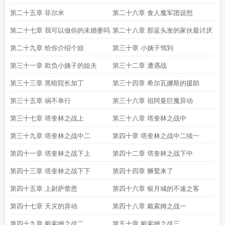
剑
奎尔萨拉斯岛怎么去沙塔斯
奎尔萨拉斯的希望竞技场
奎尔萨拉斯的首都
奎
第二十五章 菲尔米
第二十六章 食人魔军团设想
尔萨拉斯 银月城
第二十七章 我可以做你的未婚妻吗
第二十八章 那蓝头发的家伙最讨厌
第二十九章 给你介绍个妞
第三十章 小姨子驾到
第三十一章 欺负小姨子的姐夫
第三十二章 遭遇战
第三十三章 黑暗院长加丁
第三十四章 希尔瓦娜斯的援助
第三十五章 祸不单行
第三十六章 祖阿曼巨魔异动
第三十七章 塔奎林之战上
第三十八章 塔奎林之战中
第三十九章 塔奎林之战中二
第四十章 塔奎林之战中二续一
第四十一章 塔奎林之战下上
第四十二章 塔奎林之战下中
第四十三章 塔奎林之战下下
第四十四章 狮鹫来了
第四十五章 上尉萨蕾恩
第四十六章 银月城的不速之客
第四十七章 天灾的异动
第四十八章 戴索姆之战一
第四十九章 戴索姆之战二
第五十章 戴索姆之战三