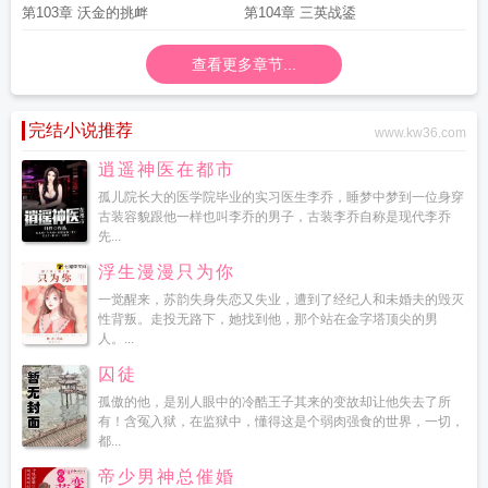
第103章 沃金的挑衅
第104章 三英战鋈
查看更多章节...
完结小说推荐
www.kw36.com
逍遥神医在都市
孤儿院长大的医学院毕业的实习医生李乔，睡梦中梦到一位身穿
古装容貌跟他一样也叫李乔的男子，古装李乔自称是现代李乔
先...
浮生漫漫只为你
一觉醒来，苏韵失身失恋又失业，遭到了经纪人和未婚夫的毁灭
性背叛。走投无路下，她找到他，那个站在金字塔顶尖的男
人。...
囚徒
孤傲的他，是别人眼中的冷酷王子其来的变故却让他失去了所
有！含冤入狱，在监狱中，懂得这是个弱肉强食的世界，一切，
都...
帝少男神总催婚