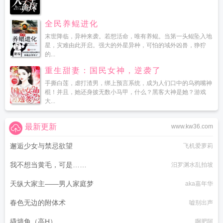
全民养鲲进化
末世降临，异种来袭。若想活命，唯有养鲲。当第一头鲲坠入地
星，灾难由此开启。强大的外星异种，可怕的域外凶兽，狰狞
的...
重生甜妻：国民女神，逆袭了
手撕白莲，虐打渣男，绑上预言系统，成为人们口中的乌鸦嘴神
棍！并且，她还身披无数小马甲，什么？黑客大神是她？游戏
大...
最新更新
www.kw36.com
邂逅少女与禁忌欲望
飞机爱萝莉
我不想当黄毛，可是……
汨罗渊水乱拍坡
天纵大家主——男人家庭梦
aka嘉年华
春色无边的附体术
嘘别出声
撬墙角（高H）
啊肥阿