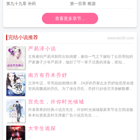
第九十九章 补药
第一百章 根源
查看更多章节...
完结小说推荐
www.kw36.com
严易泽小说
主角秦怡严易泽新郎出轨闺蜜，秦怡一气之下嫁给了众所周知的
严家傻子少爷严易泽，做好了守一辈子活寡的准备，谁知...
南方有乔木乔妤
父亲年迈，哥哥姐姐相继出事，24岁的乔家幺女乔妤临危受命接
管风雨飘摇的乔氏。为了保住乔氏，乔妤只好使尽浑身解数攀...
宫先生，许你时光倾城
作者慕寒的经典小说宫先生，许你时光倾城最新章节全文阅读服
务本站更新及时无弹窗广告小说宫先生，...
大学生诡探
...