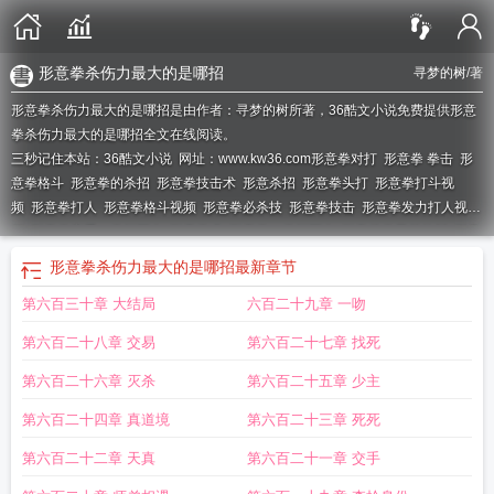
形意拳杀伤力最大的是哪招
寻梦的树
/著
形意拳杀伤力最大的是哪招是由作者：寻梦的树所著，36酷文小说免费提供形意
拳杀伤力最大的是哪招全文在线阅读。
三秒记住本站：36酷文小说 网址：www.kw36.com
形意拳对打
形意拳 拳击
形
意拳格斗
形意拳的杀招
形意拳技击术
形意杀招
形意拳头打
形意拳打斗视
频
形意拳打人
形意拳格斗视频
形意拳必杀技
形意拳技击
形意拳发力打人视
频
形意拳高手一拳打死人
形意拳术
形意拳一拳打死人
形意杀拳寻梦的树
形意
拳杀法
形意拳打架视频
形意拳技击歌诀
形意拳杀伤力最大的是哪招
形意拳能
形意拳杀伤力最大的是哪招
最新章节
打死人吗
形意拳半年打死人
形意拳技击实战视频
形意拳拳击
形意拳掌门人被
第六百三十章 大结局
六百二十九章 一吻
ko
形意拳杀伤力
电影形意拳
形意拳的杀招是什么
形意拳的杀伤力
形意拳必
杀
第六百二十八章 交易
第六百二十七章 找死
第六百二十六章 灭杀
第六百二十五章 少主
第六百二十四章 真道境
第六百二十三章 死死
第六百二十二章 天真
第六百二十一章 交手