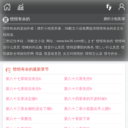
惜惜有余的
摆烂小泡芙
/著
惜惜有余的是由作者：摆烂小泡芙所著，36酷文小说免费提供惜惜有余的全文在
线阅读。
三秒记住本站：36酷文小说 网址：www.kw36.com
惜しまず
惜惜有余的
惜惜呐
是什么意思
惜晞的作品集
惜是什么意思
惜弱是哪部的角色
惜しい什么意思
惜
惜摄影全球旅拍官网
惜蕊
惜是啥意思
女主叫惜惜的
惜惜怎么读
惜兮的全
部
惜昔什么意思
惜沫是什么意思?
惜这个字念什么
惜惜的
惜惜广东话什么意
思
惜惜相关成语是什么意思
惜惜唱歌
惜惜之死
惜弱是哪部人物
惜惜的含
惜惜有余的
最新章节
义
惜惜相应是什么意思
惜这个字叫什么字
第八十七章前后夹击h
第八十六章失控h
第八十七章前后夹击h
第八十六章失控h
第八十五章决定微h
第八十四章来的不是时候h
第八十三章全都吃进去了哦h
第八十二章小屁股在手上蹭h
第八十一章擦洗
第八十章留下来