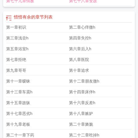
第七十九章情敌
第七十八章变故
惜惜有余的
章节列表
第一章初识
第二章心痒微h
第三章浅尝h
第四章失控h
第五章浴室h
第六章后入h
第七章拒绝
第八章医院
第九章哥哥
第十章追求
第十一章暧昧
第十二章朋友微h
第十三章车震h
第十四章床伴h
第十五章故纵
第十六章反差h
第十七章恶劣h
第十八章嫉妒
第十九章老板
第二十章旖旎
第二十一章下药
第二十二章吃掉h