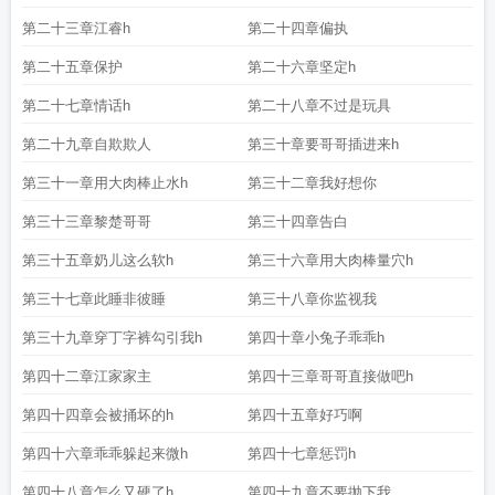
第二十三章江睿h
第二十四章偏执
第二十五章保护
第二十六章坚定h
第二十七章情话h
第二十八章不过是玩具
第二十九章自欺欺人
第三十章要哥哥插进来h
第三十一章用大肉棒止水h
第三十二章我好想你
第三十三章黎楚哥哥
第三十四章告白
第三十五章奶儿这么软h
第三十六章用大肉棒量穴h
第三十七章此睡非彼睡
第三十八章你监视我
第三十九章穿丁字裤勾引我h
第四十章小兔子乖乖h
第四十二章江家家主
第四十三章哥哥直接做吧h
第四十四章会被捅坏的h
第四十五章好巧啊
第四十六章乖乖躲起来微h
第四十七章惩罚h
第四十八章怎么又硬了h
第四十九章不要抛下我