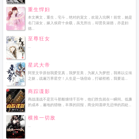
重生悍妇
本文爽文，重生，宅斗，绝对的宠文，欢迎入坑啊！前世，她是
名门淑女，嫁入侯府十余载，虽无所出，却贤良淑德，亦是妇
德...
至尊狂女
...
星武大帝
阿里文学原创我爱至真，我梦至美，为家人为梦想，我将以尘埃
之躯，战遍万界星空！人生是一场宿命，打破桎梏，我要追...
商踪谍影
商战谍战不是宫斗那般缠绵千百年，他们胜负就在一瞬间。低廉
的成本，遍地的猎物，丰厚的回报，商业间谍肆无忌惮的四处...
横推一切敌
...