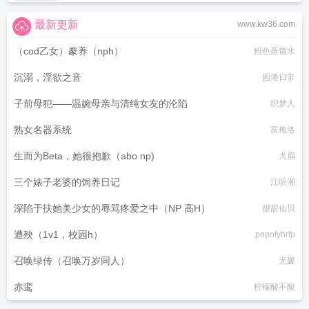
最新更新
www.kw36.com
（cod乙女）豢养（nph）
粉色蒸馏水
沉溺，淫欲之音
困倦日常
子前母犯——温婉母亲与清纯女友的沦陷
织梦人
熟女名器系统
富梅洛
生而为Beta，她很抱歉（abo np)
犬眉
三个婊子老婆的饲养日记
江听潮
深陷于扶她美少女的辱骂疼爱之中（NP 高H）
甜甜仙贝
遭殃（1v1，校园h）
popofyhrfp
召唤绿传（召唤万岁同人）
无媛
赤鸾
柠檬酸不酸