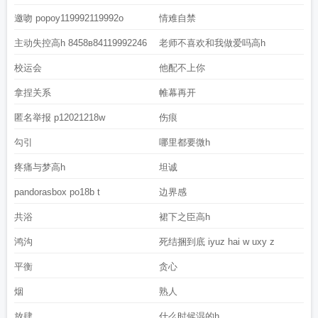
邀吻 popoy119992119992o
情难自禁
主动失控高h 8458в84119992246
老师不喜欢和我做爱吗高h
校运会
他配不上你
拿捏关系
帷幕再开
匿名举报 p12021218w
伤痕
勾引
哪里都要微h
疼痛与梦高h
坦诚
pandorasbox po18b t
边界感
共浴
裙下之臣高h
鸿沟
死结捆到底 iyuz hai w uxy z
平衡
贪心
烟
熟人
放肆
什么时候湿的h