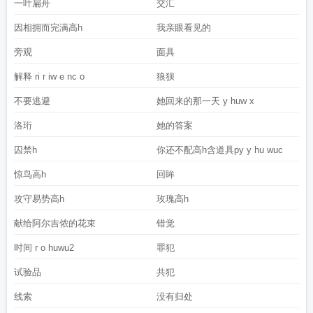
一叶扁舟
交汇
因相拥而完满高h
我亲眼看见的
旁观
面具
解释 ri r iw e nc o
狼狈
不要逃避
她回来的那一天 y huw x
洛珩
她的答案
囚禁h
你还不配高h含道具py y hu wuc
惊鸟高h
回眸
攻守易势高h
玫瑰高h
献给阿尔吉侬的花束
错觉
时间 r o huwu2
罪犯
试验品
共犯
线索
没有归处