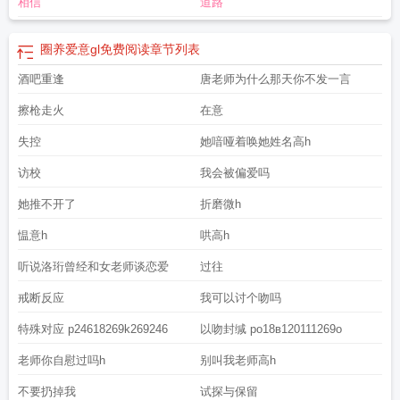
相信
道路
意TXT全文
圈养爱意 txt
圈养爱意by在月球捡垃圾
圈养爱意gl百度全本
圈养爱
意gl
圈养爱意完整版
圈养爱意笔趣阁免费阅读
圈养爱意 在月球上捡垃圾
圈养
爱意by百度
圈养爱意gl免费阅读
章节列表
酒吧重逢
唐老师为什么那天你不发一言
擦枪走火
在意
失控
她喑哑着唤她姓名高h
访校
我会被偏爱吗
她推不开了
折磨微h
愠意h
哄高h
听说洛珩曾经和女老师谈恋爱
过往
戒断反应
我可以讨个吻吗
特殊对应 p24618269k269246
以吻封缄 po18в120111269o
老师你自慰过吗h
别叫我老师高h
不要扔掉我
试探与保留