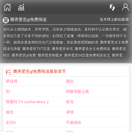
圈养爱意gl免费阅读
在月球上捡垃圾
/著
洛珩从小感情缺失，异常早熟，没有多少情绪波动。直到初中认识唐言章后，她
发觉自己多了许多不同的感知：欲望起了波澜，情绪得以扭曲，一切都变得不太
一样。她喜欢唐老师的目光只注视着她，喜欢唐老师因她的亲..
圈养爱意全文免费
阅读无弹窗
圈养爱意TXT百度
圈养爱意夸克
圈养爱意全文免费阅读
圈养爱意
纯百
圈养爱意gl免费
圈养爱意牧暖木
圈养爱意txt百度免费阅读全文
圈养爱意
gltxt百度
圈养爱意作者在月球上捡垃圾
圈养爱意情侣名
圈养爱意gl.txt百度资
源
圈养爱意glTXT
圈养爱意百合txt百度txt
圈养爱意by长青长白
圈养爱意gl晋
圈养爱意gl免费阅读
最新章节
江
圈养式爱情
圈养爱意结局是什么
圈养爱意gl笔趣阁
圈养爱意gltxt文件
圈养
芽结局
彼此
爱意TXT资源
圈养爱意by在月球上
圈养爱意GL百度
圈养爱意by在月球上捡垃
圾无弹窗
圈养爱意gl百度
圈养爱意gl全文免费
圈养爱意双女主
圈养爱意 在月
剖
阿喀琉斯之踵
球捡垃圾
圈养爱意txt资源链接
圈养爱意g
圈养爱意晋江
圈养爱意gk
圈养爱意
gl 在月球上捡垃圾
圈养爱意txt资源
圈养爱意gl免费阅读
圈养爱意尹宗烈
圈养
我要到了h yuzha iwuxy z
前兆
爱意TXT
圈养爱意原著
圈养爱意月球上捡垃圾
圈养爱意免费阅读
圈养爱意在
烛光
亲情
月球上捡垃圾
圈养爱意百度资源
圈养爱意在线阅读
圈养爱意by在月球上捡垃
圾
圈养爱意(纯百)
圈养爱意在哪个软件上看
圈养爱意广播剧
圈养爱意gltxt资
生日h
不做假设
源
圈养爱意txt
圈养爱意GL
圈养爱意txt百度
圈养爱意全文阅读无弹窗
圈养爱