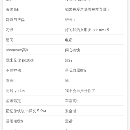
液体高h
如果被爱意味着被放弃微h
对峙与博弈
妒高h
习惯
好的我的女朋友 por nwu 8
逼问
电话
phonesex高h
问心有愧
我来见你 po18ck
旅行
不信神佛
是我自愿微h
雨高h
谎
同居 yedu5
我不会再推开你了
尘埃落定
车震高h
记忆像铁轨一样长 5 9wt
安全感
暴雨倾盆h
童话