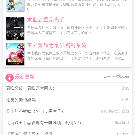
四月是个极其护短的，哪怕顾墨阳各种不好，她可以说，别人
说...
末世之重见光明
各种元素乱入，如不懂，请看评论区评论！为了娶媳妇不能割，
于是本人不能进宫，本书完本了，哈哈！...
王者荣耀之最强福利系统
新书我的无敌保卫萝卜系统已发布，欢迎阅读！什么，在美女师
叔的床榻下面居然刷出了一个系统宝箱！天杀的系统，你能...
最新更新
www.kw36.com
召唤绿传（召唤万岁同人）
无媛
性感的美艳妈妈
柏毅
公主的小娇奴（NPH，男生子）
请药师赐福于我胞
【海贼王】恋爱哪有一帆风顺（剧情NP）
飙马厉刀
【五梦】背这五条，悟透
DarcyK