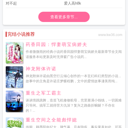
对不起
爱人高h8k
查看更多章节...
完结小说推荐
www.kw36.com
药香田园：悍妻萌宝病娇夫
作者微微雨的经典小说药香田园悍妻萌宝病娇夫最新章节全文阅
读服务本站更新及时无弹窗广告小说药...
神龙附体许诺
神龙附体许诺由黑空行云倾心创作的一本玄幻科幻类型的小说，
故事中的主角是许诺庄梦蝶程鹏，文中的爱情故事凄美而纯...
重生之军工霸主
谈谈情跳跳舞，造造飞机修修航母，兜里塞满小钱钱，一切困难
只等闲。搞军工就得苦大仇深？复兴之路曲折蜿蜒？不存在
的！...
重生空间之全能彪悍媳
传闻，顾墨阳年纪大，脾气暴，且有隐疾，事实果真如此。可苏