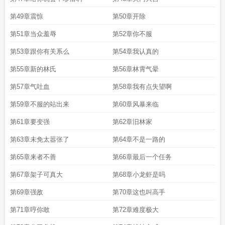
员表
林峰倚天屠龙记
林峰十年下山免费阅读全本
林峰医生
林峰 栗宝
林峰万
灵大陆免费阅读无弹窗
第49章震惊
林峰电视剧2022
第50章开除
林峰的老婆
林峰赵晓娟
林峰万灵大陆
是什么
林峰陈依偌灵气稀薄
林峰穆沁心栗宝的叫什么名字
林峰陈依偌
林峰歌
第51章当众羞辱
第52章你不服
曲最好听的十首
林峰林云谣修仙十年笔趣阁
林峰林云瑶正版最新更新章节
林风
苏锦玉栗宝免费阅读
林峰台湾
林峰画家
林峰栗宝
林峰的前任女友
林峰确定来
第53章跟你有关系么
第54章我认真的
台宣传寻秦记
林峰的老婆个人资料
林峰拿过视帝吗
林峰老婆个人资料 张馨
第55章新的林氏
第56章林霄气晕
月
林峰张馨月个人资料及简介
林峰赵倾城
林峰寻秦记来台碰上霍诺德
林峯
林
峰的老婆张馨月哪里人
林峰林云谣修仙十年阅读
林峰林云谣免费全文
林峰东京
第57章气吐血
第58章我有点失望啊
演唱会
林峰喜欢吴千语还是张馨月
林峰最新消息
林峰刘兰第一章刘兰求助
林
第59章不服的站出来
第60章风暴来临
峰的歌曲十大经典
林峰和刘兰
林峰微博
林峰李玉梅
林峰社区开展居家安全排
查
林峰林云谣修仙十年阅读免费无弹窗
林峰苏锦玉栗宝免费阅读
林峯张馨月个
第61章要变强
第62章旧林家
人资料及简介
林峰徐子珊演唱会
林峰苏意深粟宝叫什么书名
林峰林云谣修仙十
年
第63章未免太嚣张了
第64章不是一路的
第65章来者不善
第66章最后一个任务
第67章架子可真大
第68章小龙虾是吗
第69章强敌
第70章这也叫高手
第71章哼你敢
第72章难度极大