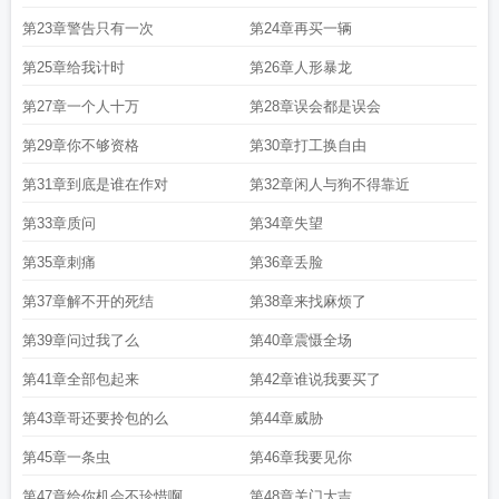
简介及家世
林峰林云谣修仙十年最新更新
林峰李夕颜
林峰背景
林峰寻妻记
林
第23章警告只有一次
第24章再买一辆
峰穆沁心无辜的小团子
林峰武灵韵全文免费阅读
林峰爱吴千语为什么不娶她
林
第25章给我计时
第26章人形暴龙
峰忆
林峰林云谣修仙十年无弹幕
林峰张慧
林峰下山无敌的
林峰和刘兰第一章
刘兰求助
林峰小栗宝是什么
林峰武灵韵的
林峰和秦沫沫免费阅读全本
林峰晚
第27章一个人十万
第28章误会都是误会
风心里吹粤语版
林峰小栗宝免费阅读全本
林峰电视剧
林风穿越天武国的免费阅
读
林峰林云谣修仙十年免费阅读最新
林峰导演百度百科
林峰钟嘉欣在一起过
第29章你不够资格
第30章打工换自由
吗
林峰穿越天武国的
林峰粟宝
林峰马加爵
林峰免费阅读全文最新章节
林峰粟
第31章到底是谁在作对
第32章闲人与狗不得靠近
宝是什么
林峰武灵韵
林峰名字寓意
林峰结婚了吗
林峰冷清秋雷神无弹窗免费
阅读
林峰苏若雪免费阅读
林峰主角修仙十年下山即无敌
林峰台湾主持人
林峰
第33章质问
第34章失望
林云瑶正版免费
林峰岳母近照曝光
林峰姜一影
林峰蔡卓妍
林峰林云瑶免费阅
第35章刺痛
第36章丢脸
读
林峰武灵
林峰修仙传
林峰个人简历
林峰的修仙传奇
林峰吴千语为何分
手
林峰陈依诺修仙十年下山即无敌
林峰十年下山最新章节
林峰林云瑶修仙十年
第37章解不开的死结
第38章来找麻烦了
下山无敌
林峰刘若曦
林峰十年下山免费阅读全本最新
林峰年龄
林峰老婆张馨
月星座
林峰牌双肩背包召回
林峰刘涛
林峰林云谣修仙十年免费阅读最新章
第39章问过我了么
第40章震慑全场
节
林峰图片大全壁纸图片
林峰海
林峰黑金风暴在线观看
林峰温蓉免费阅读
林
第41章全部包起来
第42章谁说我要买了
峰刘涛星辰大海
林峰 钟嘉欣
林峰穿越主人公万灵大陆
林峰修仙十年免费阅
读
林峰忆马加爵
林峰郑恺电视剧
林峰社区开展廉洁迎双节活动
林峰修仙十年
第43章哥还要拎包的么
第44章威胁
最新章节阅读全文
林峰吴千语为什么分手
林峰家世显赫
林峰林瑶
林峰马加爵
第45章一条虫
第46章我要见你
室友 近况
林峰林云谣
林峰演的电视剧大全
林峰刘兰
林峰歌曲大全粤语
林峰
江洛依的
林峰倚天屠龙记电影演员表
林峰图片最帅的照片
林峰版倚天屠龙记演
第47章给你机会不珍惜啊
第48章关门大吉