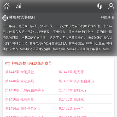
林峰郑恺电视剧
林雨真
/著
十五年前，他是豪门弃子，流落街头，一个小女孩把自己的糖果送给他。十五年
后，他是东方第一战神，权财无双！王者归来，甘当大龄上门女婿，只为那一颗
糖果的恩情，当我牵起你的手时，这天下，无人再敢欺负你。
林峰张馨月怎么认
识的?
林峰吴千语
林峰老婆张馨月是哪里的人
林峰小粟宝
林峰什么星座
林峰
属什么生肖
林峰版倚天屠龙记电影
林峰短剧
林峰林云谣修仙十年最新
林峰林
云瑶
林峰穿越到亮剑的
林峰安暖
林峰新剧
林峰毕业变老头收租五栋楼
林峰是
香港人还是厦门人
林峰林云谣修仙十年下山即无敌
林峰穆沁心栗宝的全文在线
林峰郑恺电视剧
最新章节
阅读
林峰主演的电视剧
林峰电视剧全部作品
林峰百度百科
林峰林云谣修仙十
第1442章 大闹灵堂
第1441章 是死罪
年免费阅读无弹窗33
林峰和刘兰妙手小神医
林峰马苏综艺节目叫什么
林峰修仙
十年最新章节免费阅读
林峰老婆张馨月简介
林峰老婆张馨月个人简介
林峰穆沁
第1440章 家法族规
第1439章 有人私自外出
心
林峰穿越天武国的免费阅读
林峰家是厦门首富吗
林峰最新的电视剧
林峰修
仙十年最新更新章节
林峰老婆张馨月个人资料及简介
林峰栗宝的免费阅读
林峰
第1438章 只想死在你手下
第1437章 都结束了
穿越万灵界是什么
林峰刘兰针灸的
林峰倚天屠龙记圣火雄风
林峰穿越万灵大
第1436章 死有余辜
第1435章 她没死
陆
林峰宁欣免费阅读全文最新章节
林峰刘兰桃源神医
林峰伍冰冰
林峰佘诗曼
演的电视剧
林峰吴卓羲
林峰的老婆张馨月多大
林峰主角玄幻
林峰林云谣修仙
第1434章 我不是你的人
第1433章 她死了
十年是什么
林峰前女友有谁
林峰婚后大变样
林峰吴千语分手原因
林峰内地演