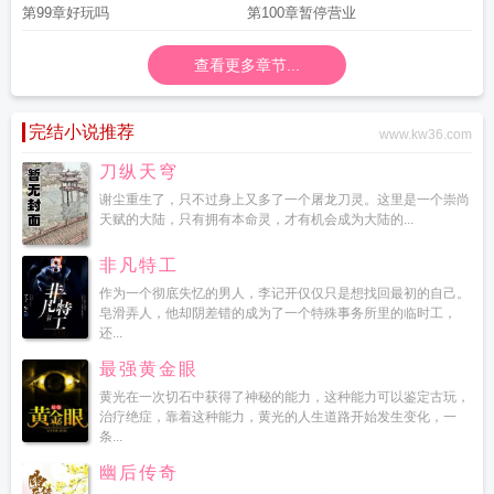
第99章好玩吗
第100章暂停营业
查看更多章节...
完结小说推荐
www.kw36.com
刀纵天穹
谢尘重生了，只不过身上又多了一个屠龙刀灵。这里是一个崇尚
天赋的大陆，只有拥有本命灵，才有机会成为大陆的...
非凡特工
作为一个彻底失忆的男人，李记开仅仅只是想找回最初的自己。
皂滑弄人，他却阴差错的成为了一个特殊事务所里的临时工，
还...
最强黄金眼
黄光在一次切石中获得了神秘的能力，这种能力可以鉴定古玩，
治疗绝症，靠着这种能力，黄光的人生道路开始发生变化，一
条...
幽后传奇