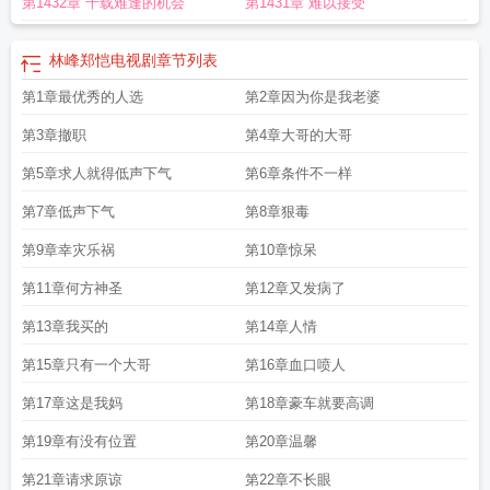
第1432章 千载难逢的机会
第1431章 难以接受
唱会
林峰林云瑶正版最新超前更新
林峰小栗宝的叫什么名字好听
林峰演的金世
遗是什么电视剧
林峰郭仙师
林峰山庄风景旅游度假区
林峰万灵大陆
林峰林云
谣修仙十年免费笔趣阁
林峰穆沁心栗宝的
林峰脉俞建安装工程有限公司
林峰周
林峰郑恺电视剧
章节列表
曼琳
林峰佘诗曼
林峰十年下山免费阅读
林峰刘兰张慧翠
林峰老婆个人简历
林
第1章最优秀的人选
第2章因为你是我老婆
峰佘诗曼主演的电视剧有哪些
林峰林云谣修仙十年txt
林峰学区暖心家访
林峰马
苏
林峰小栗宝
林峰沁心小粟宝
林峰林云谣修仙十年免费阅读笔趣
林峰哪里
第3章撤职
第4章大哥的大哥
人
林峰演的TVB电视剧
林峰林云谣修仙十年名字
林峰武灵韶
林峰刘兰针灸的
牛耳
第5章求人就得低声下气
林峰栗宝叫什么名字
林峰张馨月带娃游玩被偶遇
第6章条件不一样
林峰将军
林峰苏慕白
林
峰动漫叫什么名字
林峰个人资料简介
林峰林云谣修仙十年免费
林峰林云谣修仙
第7章低声下气
第8章狠毒
十年免费阅读
林峰穆沁心的免费观看
林峰万灵大陆免费阅读
林峰身高
林峰歌
曲
林峰林云瑶正版最新
林峰林云谣免费全文阅读
林峰最新电视剧2022
林峰林
第9章幸灾乐祸
第10章惊呆
云谣修仙十年免费阅读无弹窗
林峰女友钟嘉欣
林峰演唱会2024
林峰电影
林峰
第11章何方神圣
第12章又发病了
经典歌曲
林峰为主角的玄幻
林峰林云谣修仙十年叫什么名字
林峰刘兰是什
么
林峰书法作品欣赏
林峰林豪
林峰小粟宝苏意深叫什么名字
林峰穆沁心栗宝
第13章我买的
第14章人情
的名字
林峰修仙十年书名叫什么
林峰主演的电视剧有哪些
林峰多少岁
林峰林
第15章只有一个大哥
第16章血口喷人
云瑶最新正版免费阅读
林峰免费阅读全本
林峰图片
林峰演唱会
林峰林云谣叫
什么名字
林峰回应寻秦记未获提名
林峰名字的意思和含义是什么
林峰高手下
第17章这是我妈
第18章豪车就要高调
山
林峰修仙十年
林峰免费阅读
林峰的家世和实力
林峰的个人资料简介
林峰穿
越主人公
林峰和佘诗曼合作的电视剧
林峰秦沫沫免费阅读全本
林峰和张馨月怎
第19章有没有位置
第20章温馨
么认识的?
林峰穆沁心栗宝的免费阅读
林峰李诗韵
林峰前女友
林峰万灵大陆笔
第21章请求原谅
第22章不长眼
趣阁
林峰十年下山
林峰社区开展征兵宣传工作
林峰重生2020年
林峰个人资料