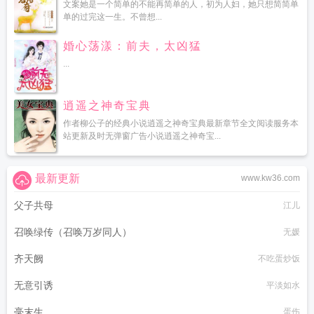
文案她是一个简单的不能再简单的人，初为人妇，她只想简简单
单的过完这一生。不曾想...
婚心荡漾：前夫，太凶猛
...
逍遥之神奇宝典
作者柳公子的经典小说逍遥之神奇宝典最新章节全文阅读服务本
站更新及时无弹窗广告小说逍遥之神奇宝...
最新更新
www.kw36.com
父子共母
江儿
召唤绿传（召唤万岁同人）
无媛
齐天阙
不吃蛋炒饭
无意引诱
平淡如水
毫末生
蛋伤