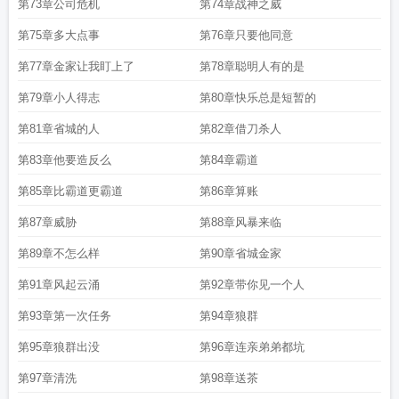
第73章公司危机
第74章战神之威
第75章多大点事
第76章只要他同意
第77章金家让我盯上了
第78章聪明人有的是
第79章小人得志
第80章快乐总是短暂的
第81章省城的人
第82章借刀杀人
第83章他要造反么
第84章霸道
第85章比霸道更霸道
第86章算账
第87章威胁
第88章风暴来临
第89章不怎么样
第90章省城金家
第91章风起云涌
第92章带你见一个人
第93章第一次任务
第94章狼群
第95章狼群出没
第96章连亲弟弟都坑
第97章清洗
第98章送茶