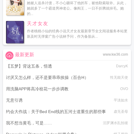
她被人追杀讨债，不小心砸坏了他的车，被他勒索敲诈。从此，
她就多了一个霸道男神老公。像阎王，一日不折腾就掉毛。她
的...
天才女友
作者桃桃小仙的经典小说天才女友最新章节全文阅读服务本站更
新及时无弹窗广告小说林予问，作为备胎从...
最新更新
www.kw36.com
【五梦】背这五条，悟透
DarcyK
讨厌又怎么样，还不是要乖乖挨操（百合H）
性无能天使
用洗脑APP将高冷校花一步步调教
OVO
无意引诱
平淡如水
约会大作战：关于Bed End线的五河士道重生的那些事
虚无圣母
我不想当黄毛，可是……
汨罗渊水乱拍坡