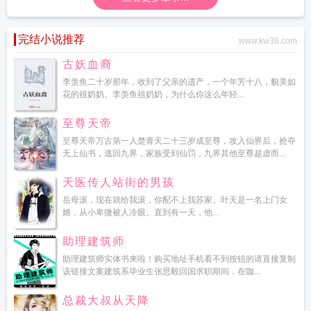
完结小说推荐
www.kw36.com
古妖血裔
李羡鱼二十岁那年，收到了父亲的遗产，一个年芳十八，貌美如
花的祖奶奶。李羡鱼祖奶奶，为什么你这么年轻...
至尊天帝
至尊天帝万古第一人楚青天二十三岁成至尊，攻入仙界后，抢夺
无上仙书，逃回九界，家族受到仙罚，九界其他至尊趁虚而...
天医传人站街的男孩
岳母滚，现在就给我滚，你配不上我苏家。叶天是一名上门女
婿，从小卑微被人冷眼。直到有一天，他...
助理建筑师
助理建筑师实体书来啦！购买地址手机看不到按钮的请直接复制
该链接文案建筑系毕业生张思毅回国求职期间，在咖...
总裁大叔从天降