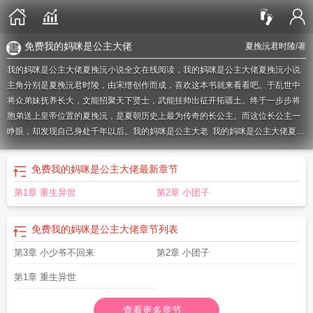
免费我的妈咪是公主大佬
夏挽沅君时陵
/著
我的妈咪是公主大佬夏挽沅小说全文在线阅读，我的妈咪是公主大佬夏挽沅小说
主角分别是夏挽沅君时陵，由宋缙创作而成，喜欢这本书就来看看吧。于乱世中
将众弟妹抚养长大，文能招聚天下贤士，武能挂帅出征开拓疆土。终于一步步将
胞弟送上皇帝位置的夏挽沅，是夏朝历史上最为传奇的长公主。而这位长公主一
睁眼，却发现自己身处千年以后。
我的妈咪是公主大老
我的妈咪是公主大佬夏挽
沅君时陵txt
我的妈咪是公主大佬阅读
我的妈妈是公主大佬夏
免费我的妈咪是公
主大佬
我的妈咪是公主大佬第186章
我的妈咪是公主大佬夏挽沅君时陵 第50
免费我的妈咪是公主大佬
最新章节
章
我的妈咪是公主
免费阅读我的妈咪是公主大佬
我的妈咪是公主大佬无广
第1章 重生异世
第2章 小团子
告
我的妈咪是公主大佬第683章
我的妈咪是公主大佬夏挽沅君时陵 第501章
免费我的妈咪是公主大佬
章节列表
第3章 小少爷不回来
第2章 小团子
第1章 重生异世
查看更多章节...