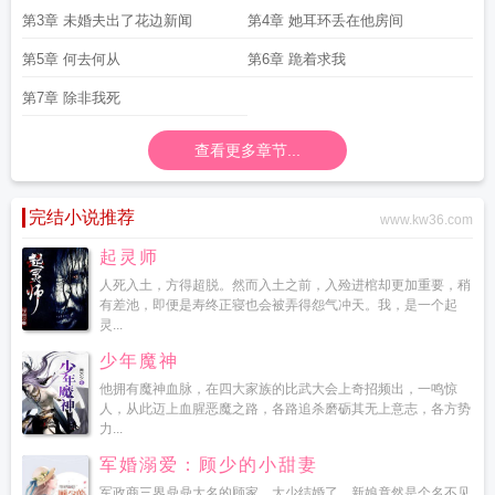
第3章 未婚夫出了花边新闻
第4章 她耳环丢在他房间
第5章 何去何从
第6章 跪着求我
第7章 除非我死
查看更多章节...
完结小说推荐
www.kw36.com
起灵师
人死入土，方得超脱。然而入土之前，入殓进棺却更加重要，稍
有差池，即便是寿终正寝也会被弄得怨气冲天。我，是一个起
灵...
少年魔神
他拥有魔神血脉，在四大家族的比武大会上奇招频出，一鸣惊
人，从此迈上血腥恶魔之路，各路追杀磨砺其无上意志，各方势
力...
军婚溺爱：顾少的小甜妻
军政商三界鼎鼎大名的顾家，大少结婚了，新娘竟然是个名不见