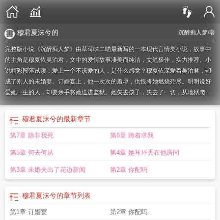
穆君夏沫兮的
沉醉痴人梦
/著
完整版小说《沉醉痴人梦》由草莓味二喵最新写的一本现代言情类小说，故事中
的主角是穆夏依吴泊君，文中的爱情故事凄美而纯洁，文笔极佳，实力推荐。小
说精彩段落试读：爱上一个不该爱的人，是什么感觉？穆夏依深爱着吴泊君，却
成了别人的未婚妻。订婚宴上，他一次次的羞辱，仇恨将她燃烧殆尽。明明说好
爱她一生的人，却要亲手将她送进监狱。她失去孩子，失去了一切，从地狱爬了
回来。吴泊君，我此生最后悔的就是爱过你。
穆夏 梦
穆夏介绍
爱已成劫穆夏依
吴泊君
穆君夏沫兮全文免费阅读
穆夏 夏
女主叫穆夏的
阅读穆君夏沫兮的
穆
穆君夏沫兮的
最新章节
夏资料
穆君夏沫兮的
穆夏作品简介
穆夏作品
穆夏本人照片
穆夏个人简介
穆
第7章 除非我死
第6章 跪着求我
夏作品及名称
穆夏作品集
穆夏名作
穆夏是谁
穆夏简介
穆夏晚年
穆夏老婆
穆
夏job
穆君夏沫
穆夏简介 作品
穆夏是男的还是女的
穆君 夏沫兮
穆夏知乎
穆
第5章 何去何从
第4章 她耳环丢在他房间
君和夏沫
穆夏百度百科
第3章 未婚夫出了花边新闻
第2章 你配吗
穆君夏沫兮的
章节列表
第1章 订婚宴
第2章 你配吗