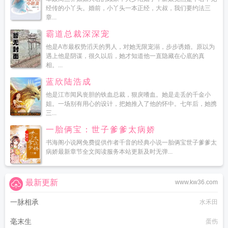
经传的小丫头。婚前，小丫头一本正经，大叔，我们要约法三
章...
霸道总裁深深宠
他是A市最权势滔天的男人，对她无限宠溺，步步诱婚。原以为
遇上他是阴谋，很久以后，她才知道他一直隐藏在心底的真
相。...
蓝欣陆浩成
他是江市闻风丧胆的铁血总裁，狠戾嗜血。她是走丢的千金小
姐。一场别有用心的设计，把她推入了他的怀中。七年后，她携
三...
一胎俩宝：世子爹爹太病娇
书海阁小说网免费提供作者千音的经典小说一胎俩宝世子爹爹太
病娇最新章节全文阅读服务本站更新及时无弹...
最新更新
www.kw36.com
一脉相承
水禾田
毫末生
蛋伤