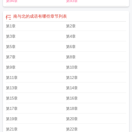
第94章
第93章
文
南与北第二季
南与北 第二部 电视剧
南与北粤语谐音
南与北歌词什么意
思
南与北美剧免费播放
南与北第一季免费观看
南与北一丘之貉
南与北代表数
字几
南与北歌词含义是什么
南与北三部曲是哪三部
南与北如一丘之貉是在什么
南与北的成语有哪些
章节列表
事件之后
南与北第二部
电影南与北
是双又逢旺木春
南与北海鲜集市火锅
南与
第1章
第2章
北完整版
南与北指什么生肖
南与北高进和广东雨神
南与北的英语单词
南与北
的成语
南与北相对
孙中山终于认识到军阀南与北
天际何分南与北
南与北如一
第3章
第4章
丘之貉是在哪次运动失败之后
南与北如一丘之貉如何理解
南与北代表什么数
字
第5章
南与北乐队
南与北成语有哪些
土盛当九月时
第6章
南与北组成的成语
南与北是反
义词吗
南与北的生肖有哪些
南与北歌曲
南与北打一个数字
南与北电影免费播
第7章
第8章
放
南与北 电视剧
东南与东北相对吗
南与北辙
南与北的诗句
南与北是什么意
思
是双又逄旺木春
南与北是什么数字
第9章
第10章
第11章
第12章
第13章
第14章
第15章
第16章
第17章
第18章
第19章
第20章
第21章
第22章