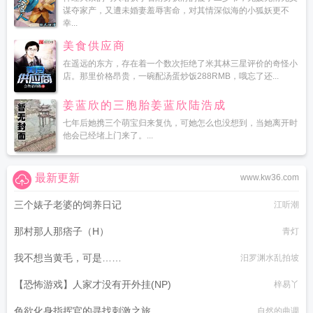
谋夺家产，又遭未婚妻羞辱害命，对其情深似海的小狐妖更不
幸...
美食供应商
在遥远的东方，存在着一个数次拒绝了米其林三星评价的奇怪小
店。那里价格昂贵，一碗配汤蛋炒饭288RMB，哦忘了还...
姜蓝欣的三胞胎姜蓝欣陆浩成
七年后她携三个萌宝归来复仇，可她怎么也没想到，当她离开时
他会已经堵上门来了。...
最新更新
www.kw36.com
三个婊子老婆的饲养日记
江听潮
那村那人那痞子（H）
青灯
我不想当黄毛，可是……
汨罗渊水乱拍坡
【恐怖游戏】人家才没有开外挂(NP)
梓易丫
色欲化身指挥官的寻找刺激之旅
自然的曲调