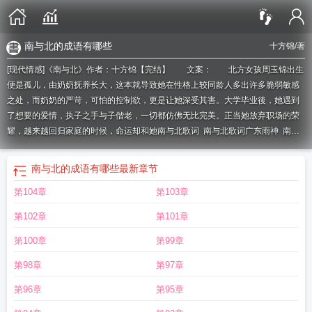
南与北的成语有哪些
十方锦
/著
[现代情感]《南与北》作者：十方锦【完结】 文案： 北方女孩周玉锦出生
便是孤儿，由奶奶抚养长大，这本就导致她在性格上较同龄人多出许多脆弱敏感
之处，而奶奶的严苛，可怕的控制欲，更是让她深受其害。大学毕业後，她遇到
了想要的爱情，执子之手与子偕老，一切都仿佛无比完美。正当她放弃职场的荣
耀，越来越回归家庭的时候，命运却和她
南与北歌词
南与北歌词广东雨神
南与
北作者
南与北高进
南与北电视剧
南与北电视剧在线观看
南与北歌曲表达的是
什么
南与北一丘之貉什么意思
南与北如一丘之貉
南与北演员表
南与北广东雨
南与北的成语有哪些
最新章节
神
南与北bbc
南与北英剧
南与北猜一个数字
南与北歌曲广东雨神
南与北歌曲
第104章
第103章
高进
南与北百度百科
南与北英语
南与北乃一丘之貉
南与北打一准确数字
强弱
悬殊难定分界人海茫茫南与北
南与北是不是反义词
南与北如一丘之貉怎么读
第102章
第101章
音
人海茫茫南与北
南与北如一丘之貉的结论是在什么事件之后
南与北电视剧全
集
南与北如一丘之貉怎么读
南与北的英文
南与北打一数字
南与北第三部
南与
第100章
第99章
北美洲的分界线是哪里
南与北剧情简介
南与北是什么生肖
南与北美剧
南与北
第98章
第97章
歌词表达什么情感
南与北乃一丘之貉的结论是在
金土盛当九月时
南与北辙这个
成语的意思是什么呢
南与北的差距
南与北如一丘之貉什么意思
南与北桑顿
南
第96章
第95章
与北原唱
南与北的成语有哪些
南与北如一丘之貉读音
南与北1985
南与北英