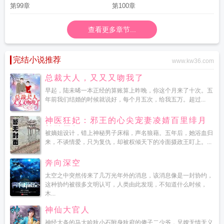
第99章
第100章
查看更多章节...
完结小说推荐
www.kw36.com
总裁大人，又又又吻我了
早起，陆未晞一本正经的算账算上昨晚，你这个月来了十次。五
年前我们结婚的时候就说好，每个月五次，给我五万。超过...
神医狂妃：邪王的心尖宠妻凌婧百里绯月
长孙无极
被嫡姐设计，错上神秘男子床榻，声名狼藉。五年后，她浴血归
来，不谈情爱，只为复仇，却被权倾天下的冷面摄政王盯上。...
奔向深空
太空之中突然传来了几万光年外的消息，该消息像是一封协约，
这种协约被很多文明认可，人类由此发现，不知道什么时候，
木...
神仙大官人
神经大条的马大哈狄小石附身狄府的傻子二少爷，兄嫂无情无义