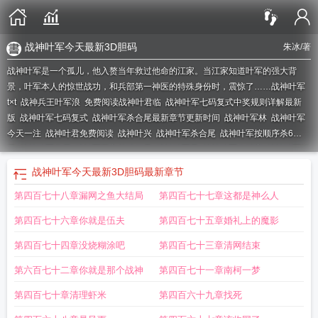
战神叶军今天最新3D胆码
朱冰
/著
战神叶军是一个孤儿，他入赘当年救过他命的江家。当江家知道叶军的强大背
景，叶军本人的惊世战功，和兵部第一神医的特殊身份时，震惊了……
战神叶军
t×t
战神兵王叶军浪
免费阅读战神叶君临
战神叶军七码复式中奖规则详解最新
版
战神叶军七码复式
战神叶军杀合尾最新章节更新时间
战神叶军林
战神叶军
今天一注
战神叶君免费阅读
战神叶兴
战神叶军杀合尾
战神叶军按顺序杀6
尾
战神叶军定尾
战神军团主帅叶倾天
战神叶军灵
战神叶军临档案
战神叶军福
彩
战神叶君林
战神叶军浪最新章节更新内容简介
战神叶军临李柒免费
战神叶
战神叶军今天最新3D胆码
最新章节
军独胆王
战神叶军胆码
战神叶军杀码
战神叶军今天3.2.1胆
关于战神叶君
第四百七十八章漏网之鱼大结局
第四百七十七章这都是神么人
的
战神叶军临免费阅读
战神叶军今天更新
战神叶军林是什么
战神叶军林和李
子然
战神叶军福彩3D怎么选号
战神叶军浪苏红袖
叶君战神
战神叶君临档案全
第四百七十六章你就是伍夫
第四百七十五章婚礼上的魔影
文免费阅读
战神叶君临全集
战神叶军临
战神叶军按顺序杀尾
战神叶军3天计
划
战神叶军七码必中号码
战神叶军七码
战神叶军定四杂尾
战神叶军三胆毒
第四百七十四章没烧糊涂吧
第四百七十三章清网结束
胆
战神叶军七码最新消息今天
战神叶君怡
战神叶军今天最新胆码
战神叶君临
第六百七十二章你就是那个战神
第四百七十一章南柯一梦
是什么
战神叶军杀合尾的出处和背景故事
战神叶君临档案
战神叶军今天最新
3D胆码
战神叶军临李子
战神叶军林档案
战神叶军今日最新消息
战神叶君临
第四百七十章清理虾米
第四百六十九章找死
的
战神叶军临档案免费阅读
战神叶军杀码福彩
叶军神战神归来
战神叶军定尾