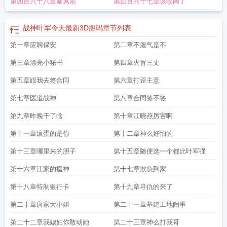
第四百六十八章暴风雨
第四百六十七章该收网了
福彩
战神叶军3D杀码
战神叶君临档案免费阅读
战神归来叶君临免费阅读
战神
叶军独胆王免费观看
战神叶军今天刚刚更新
战神叶君
战神叶军今天最新3D胆码
章节列表
第一章应聘保安
第二章不服气是不
第三章漂亮小秘书
第四章火冒三丈
第五章跟我去签合同
第六章打歪主意
第七章医道战神
第八章合同签不签
第九章昨晚干了啥
第十章江晓燕厉害啊
第十一章滚蛋的是你
第十二章神么好怕的
第十三章哪里来的胆子
第十五章随便选一个都比叶军强
第十六章江家的瘟神
第十七章欺负到家
第十八章特制银行卡
第十九章寻仇的来了
第二十章唐家大小姐
第二十一章基建工地闹事
第二十二章我媳妇你敢动她
第二十三章神么打我哥