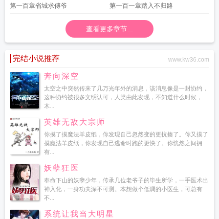
第一百章省城求傅爷
第一百一章踏入不归路
查看更多章节...
完结小说推荐
www.kw36.com
奔向深空
太空之中突然传来了几万光年外的消息，该消息像是一封协约，
这种协约被很多文明认可，人类由此发现，不知道什么时候，
木...
英雄无敌大宗师
你摸了摸魔法羊皮纸，你发现自己忽然变的更抗揍了。你又摸了
摸魔法羊皮纸，你发现自己逃命时跑的更快了。你恍然之间拥
有...
妖孽狂医
奉命下山的妖孽少年，传承几位老爷子的毕生所学，一手医术出
神入化，一身功夫深不可测。本想做个低调的小医生，可总有
不...
系统让我当大明星