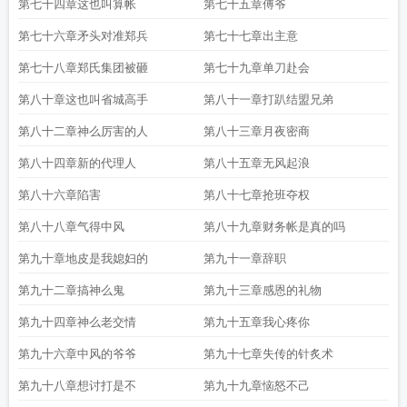
第七十四章这也叫算帐
第七十五章傅爷
第七十六章矛头对准郑兵
第七十七章出主意
第七十八章郑氏集团被砸
第七十九章单刀赴会
第八十章这也叫省城高手
第八十一章打趴结盟兄弟
第八十二章神么厉害的人
第八十三章月夜密商
第八十四章新的代理人
第八十五章无风起浪
第八十六章陷害
第八十七章抢班夺权
第八十八章气得中风
第八十九章财务帐是真的吗
第九十章地皮是我媳妇的
第九十一章辞职
第九十二章搞神么鬼
第九十三章感恩的礼物
第九十四章神么老交情
第九十五章我心疼你
第九十六章中风的爷爷
第九十七章失传的针炙术
第九十八章想讨打是不
第九十九章恼怒不己