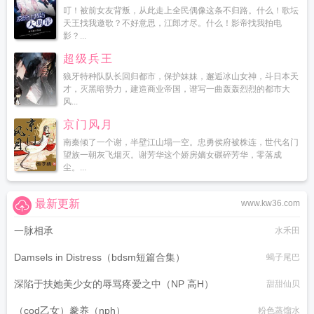
叮！被前女友背叛，从此走上全民偶像这条不归路。什么！歌坛
天王找我邀歌？不好意思，江郎才尽。什么！影帝找我拍电
影？...
超级兵王
狼牙特种队队长回归都市，保护妹妹，邂逅冰山女神，斗日本天
才，灭黑暗势力，建造商业帝国，谱写一曲轰轰烈烈的都市大
风...
京门风月
南秦倾了一个谢，半壁江山塌一空。忠勇侯府被株连，世代名门
望族一朝灰飞烟灭。谢芳华这个娇房嫡女碾碎芳华，零落成
尘。...
最新更新
www.kw36.com
一脉相承
水禾田
Damsels in Distress（bdsm短篇合集）
蝎子尾巴
深陷于扶她美少女的辱骂疼爱之中（NP 高H）
甜甜仙贝
（cod乙女）豢养（nph）
粉色蒸馏水