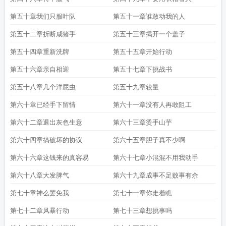
第五十章我们只服叶队
第五十一章谁敢动我的人
第五十二章折断咸猪手
第五十三章揭开一个盖子
第五十四章重新洗牌
第五十五章开始行动
第五十六章亲自相迎
第五十七章下挑战书
第五十八章几个洋屁虫
第五十九章较量
第六十章已经手下留情
第六十一章没有人再敢阻工
第六十二章退出灰色生意
第六十三章烫手山芋
第六十四章搞破坏的协议
第六十五章胆子真不少啊
第六十六章这钱来的真容易
第六十七章小混混不用我动手
第六十八章大发脾气
第六十九章成事不足败事有余
第七十章神么罢免我
第七十一章你走着瞧
第七十二章风暴行动
第七十三章想挑事吗