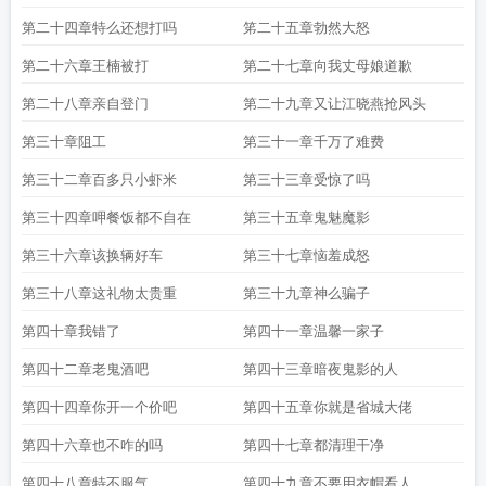
第二十四章特么还想打吗
笫二十五章勃然大怒
第二十六章王楠被打
第二十七章向我丈母娘道歉
第二十八章亲自登门
第二十九章又让江晓燕抢风头
第三十章阻工
第三十一章千万了难费
第三十二章百多只小虾米
第三十三章受惊了吗
第三十四章呷餐饭都不自在
第三十五章鬼魅魔影
第三十六章该换辆好车
第三十七章恼羞成怒
第三十八章这礼物太贵重
第三十九章神么骗子
第四十章我错了
第四十一章温馨一家子
第四十二章老鬼酒吧
第四十三章暗夜鬼影的人
第四十四章你开一个价吧
第四十五章你就是省城大佬
第四十六章也不咋的吗
第四十七章都清理干净
第四十八章特不服气
第四十九章不要用衣帽看人