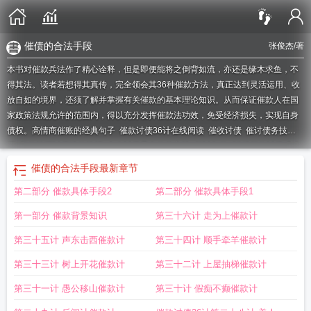
催债的合法手段
张俊杰
/著
本书对催款兵法作了精心诠释，但是即便能将之倒背如流，亦还是缘木求鱼，不
得其法。读者若想得其真传，完全领会其36种催款方法，真正达到灵活运用、收
放自如的境界，还须了解并掌握有关催款的基本理论知识。从而保证催款人在国
家政策法规允许的范围内，得以充分发挥催款法功效，免受经济损失，实现自身
债权。
高情商催账的经典句子
催款讨债36计在线阅读
催收讨债
催讨债务技
巧
催款技巧讨债追款绝招
个人讨债最有效的方法
催讨欠款
30种催款讨债成功
绝招文库
催债手段
催款讨债36计内容
催讨欠债的民间法术
催债的最好办法
催
催债的合法手段
最新章节
款讨债36计pdf
催债怎么合法
30种催款讨债开场白
银行讨债公司催款骚扰家里
第二部分 催款具体手段2
第二部分 催款具体手段1
人
比无赖更无赖的讨债方法
催款讨债技巧与纠纷解决法律处理
30种催款讨债成
功绝招
催债流程
催债怎么收费
逃债催款36计
催债口诀
女人讨债绝招 36计
催
第一部分 催款背景知识
第三十六计 走为上催款计
债的一百种办法
催款讨债36计馆藏无笔迹
催款讨债36计张俊杰
银行讨债公司
催款手段
催款要账36计
旧书催款讨债36计
教你36种催款讨债成功的
催款讨债
第三十五计 声东击西催款计
第三十四计 顺手牵羊催款计
36计书籍
讨债表情包 催款
催款技巧讨债追款
催债讨债36计
催债有哪些有效方
第三十三计 树上开花催款计
第三十二计 上屋抽梯催款计
法
催款讨债36计 张俊杰
第三十一计 愚公移山催款计
第三十计 假痴不癫催款计