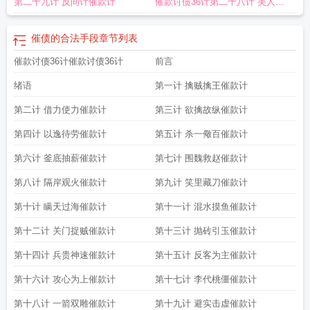
第二十九计 反间计催款计
催款讨债36计第二十八计 美人计
催款计
催债的合法手段
章节列表
催款讨债36计催款讨债36计
前言
绪语
第一计 擒贼擒王催款计
第二计 借力使力催款计
第三计 欲擒故纵催款计
第四计 以逸待劳催款计
第五计 杀一儆百催款计
第六计 釜底抽薪催款计
第七计 围魏救赵催款计
第八计 隔岸观火催款计
第九计 笑里藏刀催款计
第十计 瞒天过海催款计
第十一计 混水摸鱼催款计
第十二计 关门捉贼催款计
第十三计 抛砖引玉催款计
第十四计 兵贵神速催款计
第十五计 反客为主催款计
第十六计 攻心为上催款计
第十七计 李代桃僵催款计
第十八计 一箭双雕催款计
第十九计 避实击虚催款计