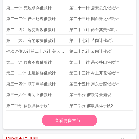
第二十计 死地求存催款计
第二十一计 居安思危催款计
第二十二计 借尸还魂催款计
第二十三计 围而歼之催款计
第二十四计 远交近攻催款计
第二十五计 两全其美催款计
第二十六计 有的放矢催款计
第二十七计 苦肉计催款计
催款讨债36计第二十八计 美人计
第二十九计 反间计催款计
催款计
第三十计 假痴不癫催款计
第三十一计 愚公移山催款计
第三十二计 上屋抽梯催款计
第三十三计 树上开花催款计
第三十四计 顺手牵羊催款计
第三十五计 声东击西催款计
第三十六计 走为上催款计
第一部分 催款背景知识
第二部分 催款具体手段1
第二部分 催款具体手段2
查看更多章节...