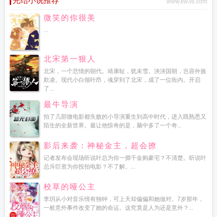
完结小说推荐
www.kw36.com
微笑的你很美
...
北宋第一狠人
北宋，一个悲情的朝代。靖康耻，犹未雪。泱泱国朝，岂容外族
欺凌。现代小白领叶昂，魂穿到了北宋，成了一位衙内。开启
了...
最牛导演
拍了几部微电影都失败的小导演重生到高中时代，进入既熟悉又
陌生的全新世界。最让他惊奇的是，脑中多了一个奇...
影后来袭：神秘金主，超会撩
记者发布会现场听说叶总为你一掷千金购豪宅？不清楚。听说叶
总斥巨资为你投拍电影？不了解。...
校草的哑公主
李玥从小对音乐情有独钟，可上天却偏偏和她做对。7岁那年，
一桩意外事件改变了她的命运。这究竟是人为还是意外？...