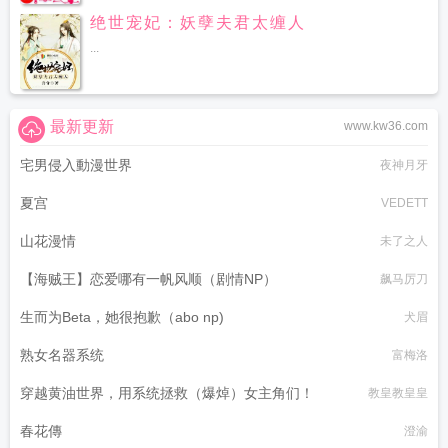
绝世宠妃：妖孽夫君太缠人
...
最新更新
www.kw36.com
宅男侵入動漫世界
夜神月牙
夏宫
VEDETT
山花漫情
未了之人
【海贼王】恋爱哪有一帆风顺（剧情NP）
飙马厉刀
生而为Beta，她很抱歉（abo np)
犬眉
熟女名器系统
富梅洛
穿越黄油世界，用系统拯救（爆焯）女主角们！
教皇教皇皇
春花傳
澄渝