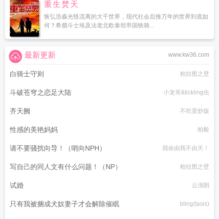
重生焚天
恢弘浩淼光怪流离的大千世界，现代社会后推万年的世界到底如
何？希腊斗士埃及法老北欧泰坦帝国铁骑...
最新更新
www.kw36.com
白骑士守则
柏拉图之壁
斗破苍穹之恋足大陆
小龙哥&tickling虫
齐天阙
不吃蛋炒饭
性感的美艳妈妈
柏毅
请不要骚扰向导！（哨向NPH）
我命由我不由天！
写自己的同人文有什么问题！（NP）
柏拉图之壁
试婚
云清朗
只有我被捆成犬奴妻子才会解除催眠
bling(tasis)