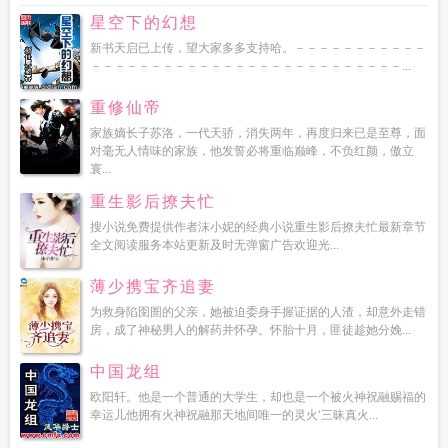
星空下的幻想
新书天启已上传，望大家多多支持哈。－－－－－－－－－－－
－－－－－－－－－－－－－－－－－－－－－－－－－－...
重修仙帝
家族嫡长子苏洛，一代天骄，消失两年，再度归来已是至尊，面
对毫无人情味的家族，他发誓必将重临巅峰，不负红颜，傲立
寰...
重生影后撩夫忙
搜小说免费提供作者沫小妮的经典小说重生影后撩夫忙最新章节
全文阅读服务本站更新及时无弹窗广告欢迎光...
薄少携宝齐追妻
为救身陷囹圄的父亲，她被迫委身手握证据的人渣，却意外走错
房，成了神秘男人的解药并怀孕。怀胎十月，匪徒趁她分娩...
中国龙组
欧阳轩。他是一个普通的大学生，却也是一个被火神祝融赐福的
幸运儿他拥有火神祝融那天地间唯一的灵火‘三昧真火...