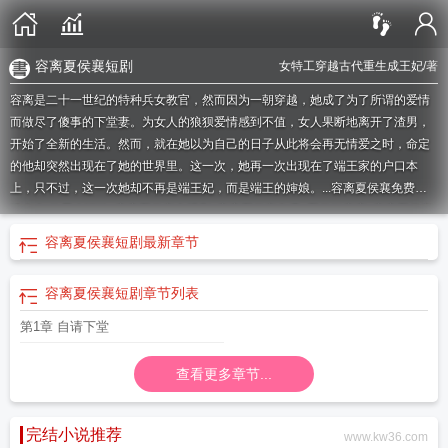
容离夏侯襄短剧
女特工穿越古代重生成王妃
/著
容离是二十一世纪的特种兵女教官，然而因为一朝穿越，她成了为了所谓的爱情
而做尽了傻事的下堂妻。为女人的狼狈爱情感到不值，女人果断地离开了渣男，
开始了全新的生活。然而，就在她以为自己的日子从此将会再无情爱之时，命定
的他却突然出现在了她的世界里。这一次，她再一次出现在了端王家的户口本
上，只不过，这一次她却不再是端王妃，而是端王的婶娘。...
容离夏侯襄免费阅
读全文 修昆仑证验
容离夏侯襄电视剧
容离夏侯襄免费
夏侯衘容离
容离夏侯襄
免费阅读全文
容离夏侯襄短剧
容离夏侯襄有肉吗
夏候襄 女主容离
容离夏侯襄
容离夏侯襄短剧
最新章节
迩七
容离夏侯襄全文阅读
容离夏侯襄结局
女主容离夏侯襄
容离夏侯襄免费阅
读全文95章
免费阅读容离和夏侯襄的故事
容离夏侯襄的
男主角叫夏侯襄
容离
容离夏侯襄短剧
章节列表
夏侯襄特工王妃不下堂(全文在线阅读免费章节)
容离夏侯襄迩七
容离夏侯襄完整
版在线阅读
夏侯端夏侯襄
夏侯襄的
主人公是容离和夏侯襄的
容离夏侯襄特工
第1章 自请下堂
王妃不下堂笔趣阁
夏侯襄叫什么
容离夏侯襄特工王妃不下堂TXT
主角夏侯
襄
容离夏候襄免费阅读
容离夏侯
容离 夏侯
夏侯襄容离结局
夏侯襄是什么电
查看更多章节...
视剧
容离与夏侯襄723章
容离夏侯襄是哪本的人物
容离夏侯襄特工王妃不下堂
全文免费阅读
夏侯襄
容离夏侯是什么
容离夏侯襄免费阅读全文无弹窗
主人公
叫容离和夏侯襄
容离夏侯襄新月过月
夏侯襄夏侯端
完结小说推荐
www.kw36.com