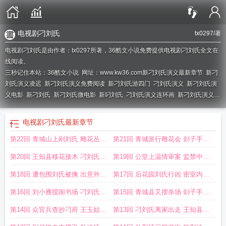
电视剧刁刘氏
tx0297
/著
电视剧刁刘氏是由作者：tx0297所著，36酷文小说免费提供电视剧刁刘氏全文在
线阅读。
三秒记住本站：36酷文小说 网址：www.kw36.com
新刁刘氏演义最新章节
新刁
刘氏演义凌迟
新刁刘氏演义免费阅读
新刁刘氏游四门
刁刘氏演义
新刁刘氏演
义电影
新刁刘氏
新刁刘氏微电影
新叼刘氏
刁刘氏演义连环画
新刁刘氏演义第
5部分
雕花丛中
新刁刘氏演义(全)章节目录
新刁刘氏演义铁公鸡
新刁刘氏演义
(12-15)作者
电视剧刁刘氏
刁刘氏演义第二十二回青城山上剐刘氏
新刁刘氏演
电视剧刁刘氏
最新章节
义凌迟完整版
新刁刘氏花絮
刁刘氏演义原文
新编刁刘氏
新刁刘氏演义在线阅
第22回 青城山上剐刘氏 雕花丛中
第21回 青城派行雕花会 刽子手施
读
刁刘氏演义在线阅读
艳女魂
淫虐刑雕花
第20回 王知县移花接木 刁刘氏引
第19回 公堂上温情审案 监禁中多
渡青城
方照顾
第18回 遭包围刘氏被擒 出意外女
第17回 后花园刘氏行凶 密室内玉
侠殒命
姑遭屠
第16回 刘小雁搅闹书场 刁刘氏又
第15回 青城县又摆杀场 刽子手巧
现青城
屠三美
第14回 众官兵查抄刁府 王玉姑义
第13回 刁刘氏离家出走 王知县升
双全
堂审贼