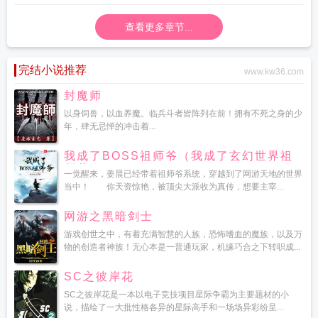
淫虐刑雕花
艳女魂
查看更多章节...
完结小说推荐
www.kw36.com
封魔师
以身饲兽，以血养魔。临兵斗者皆阵列在前！拥有不死之身的少
年，肆无忌惮的冲击着...
我成了BOSS祖师爷（我成了玄幻世界祖
师爷）
一觉醒来，姜晨已经带着祖师爷系统，穿越到了网游天地的世界
当中！ 你天资惊艳，被顶尖大派收为真传，想要主宰...
网游之黑暗剑士
游戏创世之中，有着充满智慧的人族，恐怖嗜血的魔族，以及万
物的创造者神族！无心本是一普通玩家，机缘巧合之下转职成...
SC之彼岸花
SC之彼岸花是一本以电子竞技项目星际争霸为主要题材的小
说，描绘了一大批性格各异的星际高手和一场场异彩纷呈...