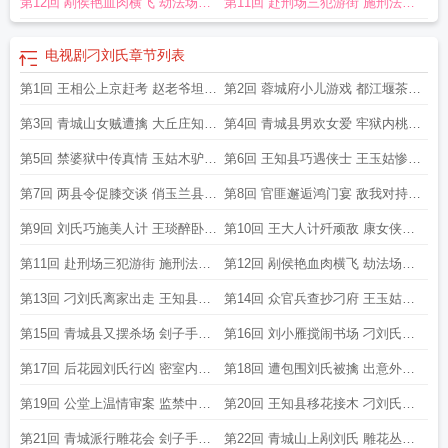
第12回 剐侯艳血肉横飞 劫法场顽
第11回 赴刑场三犯游街 施刑法美
敌遭殃
鹃授首
电视剧刁刘氏
章节列表
第1回 王相公上京赶考 赵老爷坦诚
第2回 蓉城府小儿游戏 都江堰茶客
相告
聊天
第3回 青城山女贼遭擒 大丘庄知县
第4回 青城县男欢女爱 牢狱内桃色
中计
春光
第5回 禁婆狱中传真情 玉姑木驴试
第6回 王知县巧遇侠士 王玉姑惨遭
酷刑
凌迟
第7回 两县令促膝交谈 俏玉兰县衙
第8回 官匪邂逅鸿门宴 敌我对持酒
传书
席间
第9回 刘氏巧施美人计 王琰醉卧闺
第10回 王大人计歼顽敌 康女侠夜
香房
观女贼
第11回 赴刑场三犯游街 施刑法美
第12回 剐侯艳血肉横飞 劫法场顽
鹃授首
敌遭殃
第13回 刁刘氏离家出走 王知县升
第14回 众官兵查抄刁府 王玉姑义
堂审贼
双全
第15回 青城县又摆杀场 刽子手巧
第16回 刘小雁搅闹书场 刁刘氏又
屠三美
现青城
第17回 后花园刘氏行凶 密室内玉
第18回 遭包围刘氏被擒 出意外女
姑遭屠
侠殒命
第19回 公堂上温情审案 监禁中多
第20回 王知县移花接木 刁刘氏引
方照顾
渡青城
第21回 青城派行雕花会 刽子手施
第22回 青城山上剐刘氏 雕花丛中