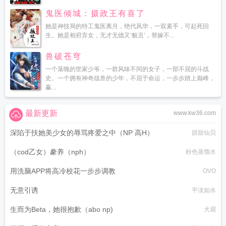
鬼医倾城：摄政王有喜了
她是神技局的特工鬼医离月，绝代风华，一双素手，可起死回
生。她是相府弃女，无才无德又‘貌丑’，替嫁不...
兽破苍穹
一个落魄的世家少爷，一群风味不同的女子，一部不屈的斗战
史。一个拥有神奇战兽的少年，不屈于命运，一步步踏上巅峰，
赢...
最新更新
www.kw36.com
深陷于扶她美少女的辱骂疼爱之中（NP 高H）
甜甜仙贝
（cod乙女）豢养（nph）
粉色蒸馏水
用洗脑APP将高冷校花一步步调教
OVO
无意引诱
平淡如水
生而为Beta，她很抱歉（abo np)
犬眉