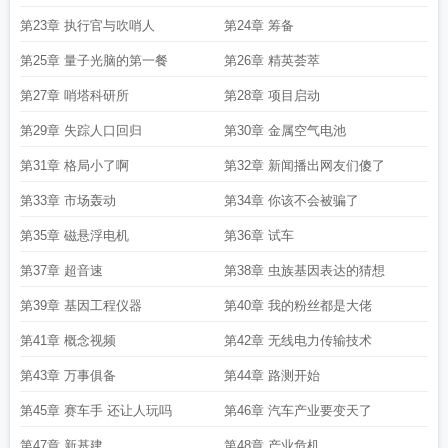
第23章 执行官与吹哨人
第24章 筹备
第25章 量子光脑的第一餐
第26章 精英荟萃
第27章 哨塔科研所
第28章 项目启动
第29章 失踪人口回归
第30章 金属空气电池
第31章 格局小了啊
第32章 新闻播出网友们傻了
第33章 市场轰动
第34章 你该不会被骗了
第35章 磁悬浮电机
第36章 试车
第37章 超音速
第38章 虫族基因表达的猜想
第39章 基因工程仪器
第40章 我的粉丝都是大佬
第41章 概念视频
第42章 无线电力传输技术
第43章 万事俱备
第44章 路测开始
第45章 赛车手 还让人玩吗
第46章 汽车产业要变天了
第47章 新基建
第48章 产业危机