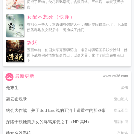
间成了废物，受尽讥讽嘲笑，含恨而终。三年后，华夏顶级学
府...
女配不想死（快穿）
有那么一些人，本该拥有锦绣人生，却阴差阳错黑化了，下场惨
烈俗称炮灰女配后来，阿渔成了她们...
炼妖
五百年前，仙国大军齐聚狮驼山，准备将狮驼国群妖铲除时，佛
国斗战胜佛孙悟空挺身而出，以身为界，化作了屹立在狮驼山
上...
最新更新
www.kw36.com
毫末生
蛋伤
碧云锁魂录
鬼山渔人
约会大作战：关于Bed End线的五河士道重生的那些事
虚无圣母
深陷于扶她美少女的辱骂疼爱之中（NP 高H）
甜甜仙贝
熟女名器系统
富梅洛