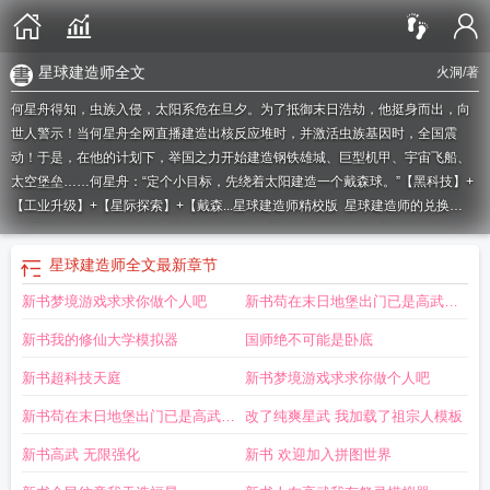
星球建造师全文
火洞
/著
何星舟得知，虫族入侵，太阳系危在旦夕。为了抵御末日浩劫，他挺身而出，向
世人警示！当何星舟全网直播建造出核反应堆时，并激活虫族基因时，全国震
动！于是，在他的计划下，举国之力开始建造钢铁雄城、巨型机甲、宇宙飞船、
太空堡垒……何星舟：“定个小目标，先绕着太阳建造一个戴森球。”【黑科技】+
【工业升级】+【星际探索】+【戴森...
星球建造师精校版
星球建造师的兑换
码
星球建造师无弹窗阅读
星球建造师无错
星球建造师无弹窗
星球建造师 修复
版
星球建造师手打无错字版
星球建造师笔趣阁最新章节
星球建造师百度百
星球建造师全文
最新章节
科
星球建造师游戏
星球建造师 手打
星球建造师火洞
星球建造师最新
星球建
新书梦境游戏求求你做个人吧
新书苟在末日地堡出门已是高武纪
造师 全本
星球建造师免费全文阅读5200
星球建造师无乱码手打
星球建造师七
星剑兑换码
星球建造师奇书网
星球建造师全本免费
星球建造师txt笔趣阁
星球
元
新书我的修仙大学模拟器
国师绝不可能是卧底
建造大师游戏
星球建造师 笔趣阁最新
星球建造师免费
星球建造师兑换码
星球
建造师无防盗TXT
星球建造师女主是谁
星球建造师顶点中文
星球建造师起
新书超科技天庭
新书梦境游戏求求你做个人吧
点
星球建造师精校版免费
星球建造师完结免费
星球建造师百度
星球建造师笔
新书苟在末日地堡出门已是高武纪
改了纯爽星武 我加载了祖宗人模板
趣阁在线
星球建造师最新章节笔趣阁
星球建造师无弹窗手机版
星球建造师无弹
窗免费
星球建造师为什么不用密码都可以扣钱
星球建造师ID一览表
星球建造师
元
新书高武 无限强化
新书 欢迎加入拼图世界
无
星球建造师怎么获得宠物
星球建造师txt无错
星球建造师全文免费阅读
星球