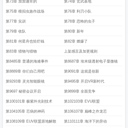
第73章 加加通宵的
第74章 玄武基地
第75章 模拟虫族作战场
第76章 利刃小队
第77章 实训
第78章 恐怖的虫子
第79章 收队
第80章 新年
第81章 何星舟也恰烂钱
第82章 燃爆了
第83章 猎物与猎物
上架感言及加更规则
第8485章 普通的海难事件
第8687章 埃米级透射电子显微镜
第8889章 你们自己用吧
第9091章 这就是创新
第9293章 灵光智能眼镜
第9495章 开启VR新时代
第9697 秘密会议开启
第9899章 全面竞争
第100101章 极紫外光刻技术
第102103章 EVU联盟
第104105章 芯病的神药
第106107章 巅峰之作龙芯
第108109章 EUV联盟原地解散
第110111章 海洋下的异动