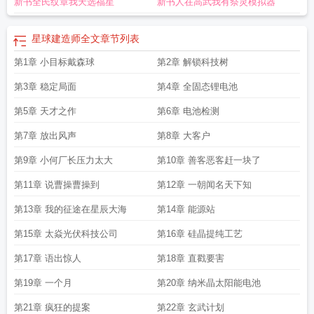
新书全民纹章我天选福星
新书人在高武我有祭灵模拟器
建造师最新章节在线阅读
星球建造师正文
星球建造师电子书
星球建造师无乱
码
星球建造师在线阅读免费完整版
星球建造师最新章节免费
星球建造师阅
读
星球建造师原著
星球建造师笔趣阁免费阅读无弹窗
星球建造师石剑的获取方
星球建造师全文
章节列表
法
星球建造师免费阅读
星球建造师 无弹窗阅读
星球建造师无弹窗最新章节
星
第1章 小目标戴森球
第2章 解锁科技树
球建造师 笔趣阁手机版
星球建造师TXT
星球建造师全本完结免费
星球建造师
123读
星球星球建造师
星球建造师作者火洞
星球建造师好看吗
星球建造大
第3章 稳定局面
第4章 全固态锂电池
师
星球建造师 最新
星球建造师txt精校
星球建造师无弹窗无广告
星球建造师无
防盗
第5章 天才之作
星球建造师 火洞
星球建造师全文
星球建造师笔趣阁最新章节TXT
第6章 电池检测
小游戏
星球建造师
星球建造师笔趣阁无弹窗最新章节
星球建造师完整版免费
星球建造
第7章 放出风声
第8章 大客户
大师无限金币钻石版
星球建造师无删减全文免费阅读
星球建造师无错版
星球建
造师txt
星球建造大师破解版
星球建造师全本
星球建造师正常版
星球建造师笔
第9章 小何厂长压力太大
第10章 善客恶客赶一块了
趣阁免费阅读
星球建造师破解版
星球建造师笔趣阁无弹窗
星球建造师最新章
第11章 说曹操曹操到
第12章 一朝闻名天下知
节
星球建造师免费阅读无弹窗
星球建造师笔趣阁
星球建造师TXT免费
星球建
造师中文版
星球建造师无乱码txt
星球建造师TXT精校版
星球建造师笔趣阁
第13章 我的征途在星辰大海
第14章 能源站
5200
星球建造师在线阅读免费
星球建造师听书
星球建造师笔趣阁最新
星球建
第15章 太焱光伏科技公司
第16章 硅晶提纯工艺
造师第三中文网
星球建造师在线
星球建造师123读书网
星球建造大师免费领
500钻石
星球建造师怎么样
星球建造师免费阅读软件
星球建造师全文免费阅读
第17章 语出惊人
第18章 直戳要害
软件
第19章 一个月
第20章 纳米晶太阳能电池
第21章 疯狂的提案
第22章 玄武计划