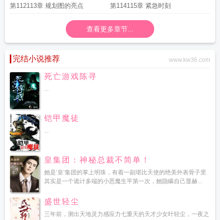
第112113章 规划图的亮点
第114115章 紧急时刻
查看更多章节...
完结小说推荐
www.kw36.com
死亡游戏陈寻
...
铠甲魔徒
...
皇集团：神秘总裁不简单！
她是‘皇’集团的掌上明珠，有着一副堪比天使的绝美外表骨子里
其实是一个诡计多端的小恶魔生平第一次，她隐瞒自己显赫...
盛世轻尘
三年前，测出天地灵力感应力七重天的天才少女叶轻尘，一夜之