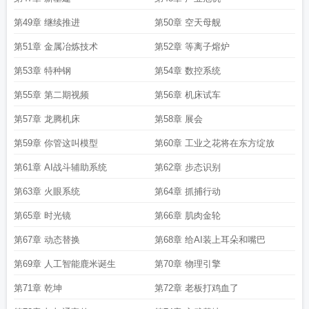
第49章 继续推进
第50章 空天母舰
第51章 金属冶炼技术
第52章 等离子熔炉
第53章 特种钢
第54章 数控系统
第55章 第二期视频
第56章 机床试车
第57章 龙腾机床
第58章 展会
第59章 你管这叫模型
第60章 工业之花将在东方绽放
第61章 AI战斗辅助系统
第62章 步态识别
第63章 火眼系统
第64章 抓捕行动
第65章 时光镜
第66章 肌肉金轮
第67章 动态替换
第68章 给AI装上耳朵和嘴巴
第69章 人工智能鹿米诞生
第70章 物理引擎
第71章 乾坤
第72章 老板打鸡血了