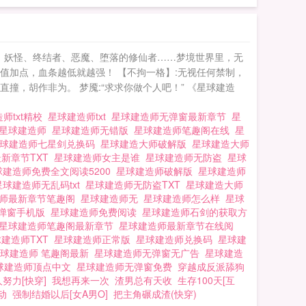
、妖怪、终结者、恶魔、堕落的修仙者……梦境世界里，无
值加点，血条越低就越强！ 【不拘一格】:无视任何禁制，
撞，胡作非为。 梦魇:“求求你做个人吧！” 《星球建造
师txt精校
星球建造师txt
星球建造师无弹窗最新章节
星
戏星球建造师
星球建造师无错版
星球建造师笔趣阁在线
星
球建造师七星剑兑换码
星球建造大师破解版
星球建造大师
新章节TXT
星球建造师女主是谁
星球建造师无防盗
星球
球建造师免费全文阅读5200
星球建造师破解版
星球建造师
星球建造师无乱码txt
星球建造师无防盗TXT
星球建造大师
造师最新章节笔趣阁
星球建造师无
星球建造师怎么样
星球
无弹窗手机版
星球建造师免费阅读
星球建造师石剑的获取方
星球建造师笔趣阁最新章节
星球建造师最新章节在线阅
球建造师TXT
星球建造师正常版
星球建造师兑换码
星球建
球建造师 笔趣阁最新
星球建造师无弹窗无广告
星球建造
球建造师顶点中文
星球建造师无弹窗免费
穿越成反派舔狗
努力[快穿]
我想再来一次
渣男总有天收
生存100天[互
动
强制结婚以后[女A男O]
把主角碾成渣(快穿)