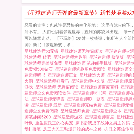
《星球建造师无弹窗最新章节》新书梦境游戏
恶灵的古宅；也或许是恐怖的生化基地； 这里有战火纷飞
所不有。 人们恐惧着梦境世界，直到的苏凌风出现。 每一
可以随意走动。 【不玩咯】:发射一枚核弹，把所有人全部炸
师》新书《梦境游戏，求...
星球建造师txt无错
星球建造师无弹窗阅读
星球建造师火
球建造师 贴吧
星球建造师笔趣阁
星球建造师 修复版
星
球建造师完整版免费
星球建造师 笔趣阁手机版
星球建造
免费领500钻石
星球建造师笔趣阁免费阅读
星球建造师
建造师听书
星球建造师正文
星球建造大师
星球建造师的
火洞
星球建造师好看吗
星球建造师中文版
星球建造师
游戏
星球建造师 无弹窗阅读
星球建造师百度百科
星球建
建造师全文免费阅读软件
星球建造师奇书网
星球建造师
法
星球建造师无弹窗
星球建造师ID一览表
星球建造师
读
星球建造师 最新
星球建造师完结免费
星球建造师无
造师全文免费阅读
星球建造师免费
星球建造师全本
星球
师笔趣阁5200
星球建造师游戏
星球建造师百度
星球建
叶枫
重生摄政王的心尖宠
穿书后我成了战神文男主的妈
动]
蜜瘾
从三大民工动漫开始的成神之路
抗日之英雄传奇