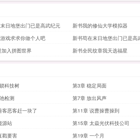
在末日地堡出门已是高武纪元
新书我的修仙大学模拟器
境游戏求求你做个人吧
新书苟在末日地堡出门已是高
迎加入拼图世界
新书全民纹章我天选福星
解锁科技树
第3章 稳定局面
电池检测
第7章 放出风声
 善客恶客赶一块了
第11章 说曹操曹操到
 能源站
第15章 太焱光伏科技公司
 直戳要害
第19章 一个月