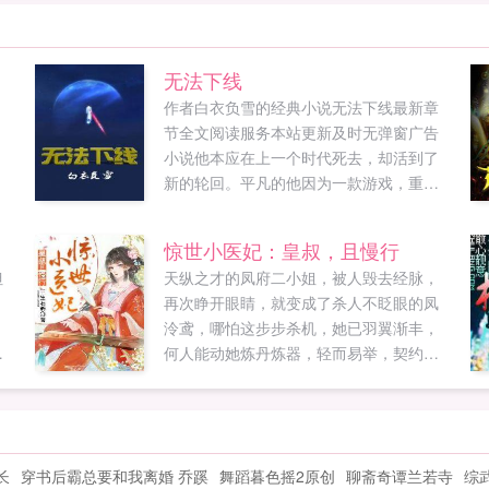
无法下线
作者白衣负雪的经典小说无法下线最新章
节全文阅读服务本站更新及时无弹窗广告
小说他本应在上一个时代死去，却活到了
新的轮回。平凡的他因为一款游戏，重新
走上了父辈的路，也肩负起曾经无法想象
的巨大责任。这条九死一生的路，他能否
惊世小医妃：皇叔，且慢行
走到尽头？...
但
天纵之才的凤府二小姐，被人毁去经脉，
？
再次睁开眼睛，就变成了杀人不眨眼的凤
泠鸢，哪怕这步步杀机，她已羽翼渐丰，
虎
何人能动她炼丹炼器，轻而易举，契约召
心
唤，手到擒来，她倒要看看，这天地，还
密
能有她凤泠鸢奈何不了的存在直到凤泠鸢
是
头痛的躺在阮鹤宸怀里，娘子，今天是个
的
很重要的日子。凤泠鸢抽抽嘴角什么日子
长
穿书后霸总要和我离婚 乔蹊
舞蹈暮色摇2原创
聊斋奇谭兰若寺
综
展
更爱你的日子。说着，凤泠鸢就被阮鹤宸