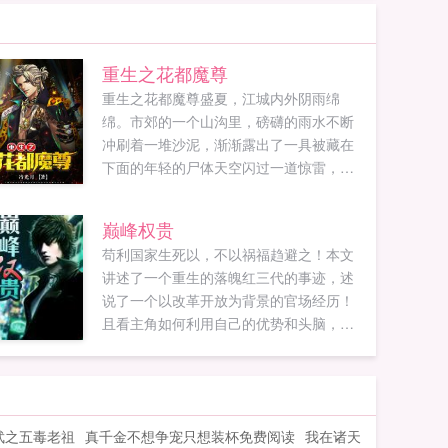
重生之花都魔尊
重生之花都魔尊盛夏，江城内外阴雨绵
绵。市郊的一个山沟里，磅礴的雨水不断
冲刷着一堆沙泥，渐渐露出了一具被藏在
下面的年轻的尸体天空闪过一道惊雷，一
股紫色的闪电从天而降，生生的劈在了这
具尸体上面。这道闪电直透地下，不断在
巅峰权贵
山间爆闪出一连串的恐怖电光，连通了九
苟利国家生死以，不以祸福趋避之！本文
幽冥域，引来了地府的冥雷降世...
讲述了一个重生的落魄红三代的事迹，述
说了一个以改革开放为背景的官场经历！
且看主角如何利用自己的优势和头脑，在
如履薄冰的官场商场道路上一路披荆斩
棘，一览众山小！本人已完本作品抗战之
血色残阳，近三百万字，人品保障！大家
放心收藏！...
武之五毒老祖
真千金不想争宠只想装杯免费阅读
我在诸天