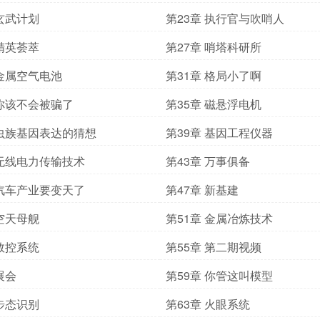
 玄武计划
第23章 执行官与吹哨人
 精英荟萃
第27章 哨塔科研所
 金属空气电池
第31章 格局小了啊
 你该不会被骗了
第35章 磁悬浮电机
 虫族基因表达的猜想
第39章 基因工程仪器
 无线电力传输技术
第43章 万事俱备
 汽车产业要变天了
第47章 新基建
 空天母舰
第51章 金属冶炼技术
 数控系统
第55章 第二期视频
展会
第59章 你管这叫模型
 步态识别
第63章 火眼系统