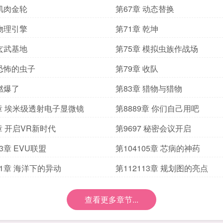
 肌肉金轮
第67章 动态替换
 物理引擎
第71章 乾坤
 玄武基地
第75章 模拟虫族作战场
 恐怖的虫子
第79章 收队
 燃爆了
第83章 猎物与猎物
7章 埃米级透射电子显微镜
第8889章 你们自己用吧
章 开启VR新时代
第9697 秘密会议开启
03章 EVU联盟
第104105章 芯病的神药
11章 海洋下的异动
第112113章 规划图的亮点
查看更多章节...