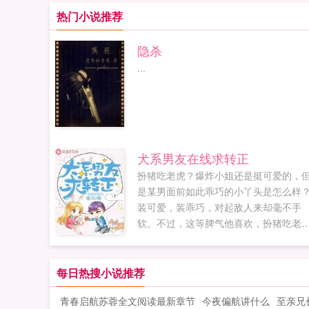
热门小说推荐
隐杀
...
犬系男友在线求转正
扮猪吃老虎？爆炸小姐还是挺可爱的，
是某男面前如此乖巧的小丫头是怎么样
装可爱，装乖巧，对起敌人来却毫不手
软。不过，这等脾气他喜欢，扮猪吃老
没关系，有的是底气。t总是忍不住对她
软，重话也舍不得说。可是她身上的秘
好像越来越多，他越来越看不透了。他
每日热搜小说推荐
她的忠犬，她是他的心头肉。只是两人
青春启航苏蓉全文阅读最新章节
今夜偏航讲什么
至亲兄
牵绊是否能够如他所想的那样长久呢？