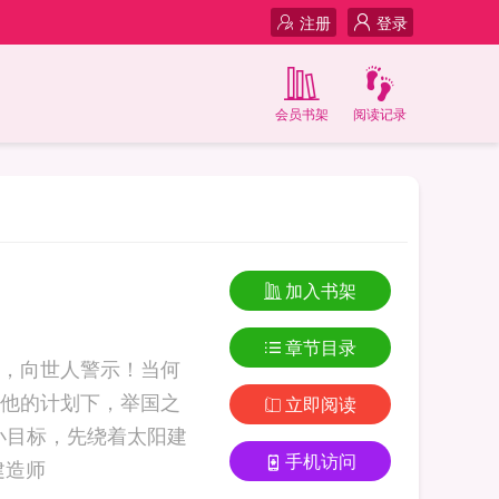
注册
登录
会员书架
阅读记录
加入书架
章节目录
，向世人警示！当何
他的计划下，举国之
立即阅读
小目标，先绕着太阳建
手机访问
【星际探索】+【戴森... 星球建造师