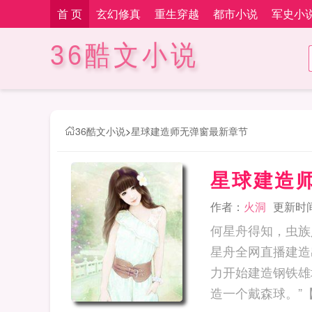
首 页
玄幻修真
重生穿越
都市小说
军史小
36酷文小说
36酷文小说
>
星球建造师无弹窗最新章节
星球建造
作者：
火洞
更新时间：
何星舟得知，虫族
星舟全网直播建造
力开始建造钢铁雄