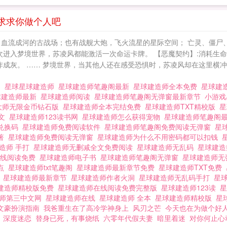
求求你做个人吧
，血流成河的古战场；也有战舰大炮，飞火流星的星际空间； 亡灵、僵尸
次进入梦境世界，苏凌风都能激活一次命运卡牌。 【恶魔契约】:消耗生命
成灰。 …… 梦境世界，当其他人还在感受恐惧时，苏凌风却在这里横冲直
洞
星球星球建造师
星球建造师笔趣阁最新
星球建造师全本免费
星球建造
球建造师最新
星球建造师阅读
星球建造师笔趣阁无弹窗最新章节
小游
大师无限金币钻石版
星球建造师全本完结免费
星球建造师TXT精校版
星
全文
星球建造师123读书网
星球建造师怎么获得宠物
星球建造师笔趣阁最
兑换码
星球建造师免费阅读软件
星球建造师笔趣阁免费阅读无弹窗
星
原著
星球建造师免费阅读无弹窗
星球建造师为什么不用密码都可以扣钱
造师 手打
星球建造师无删减全文免费阅读
星球建造师无乱码
星球建
在线阅读免费
星球建造师电子书
星球建造师笔趣阁无弹窗
星球建造师
起点
星球建造师txt笔趣阁
星球建造师最新章节免费
星球建造师TXT免费
错
星球建造师最新章节
星球建造师作者火洞
星球建造师无乱码手打
星
建造师精校版免费
星球建造师在线阅读免费完整版
星球建造师123读
星
造师第三中文网
星球建造师在线
星球建造师 全本
星球建造师精校版
星
文豪扮演指南
我爸重生在了高冷学神身上
风刃之芒
今天也在为做个好人
深度迷恋
替身已死，有事烧纸
六零年代假夫妻
暗里着迷
对你何止心