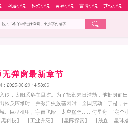
说
网游小说
科幻小说
灵异小说
言情小说
其他小说
师无弹窗最新章节
2025-03-29 14:58:36
入侵，太阳系危在旦夕。为了抵御末日浩劫，他挺身而出
出核反应堆时，并激活虫族基因时，全国震动！于是，在
城、巨型机甲、宇宙飞船、太空堡垒……何星舟：“定个
造一个戴森球。”【黑科技】+【工业升级】+