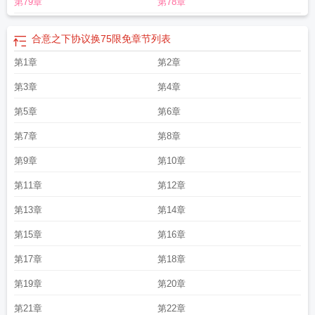
第79章
第78章
英文
合意是什么意思
合意免费阅读全文
合意和协议
合意之下相昱与韶恩免费
关看漫画
合意解除合同的情形有
合意资产的概念
知心人至话投机的意思
合意
之下协议换190话
合意水平是什么意思
合意之下协议韶恩免费漫画
和意陶瓷
合意之下协议换75限免
章节列表
砖
合意贷款管理机制
合意贷款什么意思
合意之下相昱与韶恩免费观看
合意免
第1章
第2章
费阅读
合意之下相昱与韶恩免费观看漫画
合意APP入驻
合意之下漫画画免费读
漫画下拉
合意之下协议韶恩144话
合意水平
合意之下协议相昱韶恩
合意则
第3章
第4章
取
合意的成语
合意之下48话漫画完整版
合意日语
合意困难
合意经济增长
率
第5章
合意牵线公众号真的假的
不合意则舍
第6章
合意资产什么意思
合意之下漫画81
话
合意陶瓷砖
合意思
合意口腔门诊
合意之下漫画78
合意app什么用途
合意
第7章
第8章
抵销没有溯及力
合意翡翠
合意之下韩漫免费全集
合意的意思
合意困难是什么
意思
合意贷款规模
合意存款啥意思
合意逃婚冷耀江若依
合意牵线公众号
合意
第9章
第10章
by楚寒衣青
合意创立法律的意思解释
合意by
合意告白 周幕
合意之下漫画画免
第11章
第12章
费读漫画下拉式土豪漫画
合意 法律
合意友来情不厌
合意抵销
合意与协议的区
别
合意友来情不厌知心人至话投机的意思
合意解除合同后还能追究违约责任
第13章
第14章
吗
合意友来情不厌知心人至话投机什么意思
合意之下韩漫 相昱与韶恩
第15章
第16章
第17章
第18章
第19章
第20章
第21章
第22章