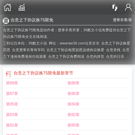
合意之下协议换75限免
楚寒衣青
/著
合意之下协议换75限免是由作者：楚寒衣青所著，36酷文小说免费提供合意之下
协议换75限免全文在线阅读。
三秒记住本站：36酷文小说 网址：www.kw36.com
合意非非
合意之下协议换爱
邵恩
合意楚寒衣青有车吗
合意之下协议相昱韶恩远德协议换爱
合意牵线
合意
之下漫画免费漫画在线观看
合意之下协议免费阅读
合意的拼音
合意的日语
知
心人至话相投
合意酒店
合意四字成语
合意婚姻
合意贷款
合意行为
合意牵线
是真的吗
合意成语
合意 楚寒衣青
合意之下漫画画免费读漫画下拉式漫画49
合意之下协议换75限免
最新章节
话
合议庭是不是意味不用开庭了
合意逃婚免费阅读
合意抵销是形成权吗
合意
第89章
第88章
告白
合意婚姻免费阅读
合意之下漫画全文免费
合意资产投放含义
合意饼
合意
逃婚完整版
合意之下
合意到家
合意资产
合意环保科技工程有限公司官网
合意
第87章
第86章
之下韶恩70话
合意楚寒衣青
合意之下相昱韶恩免费
合意之下相昱与韶恩
合意
之下相昱与韶恩免费阅读
合意之下协议韶恩100
合意同心
合意客户是什么意
第85章
第84章
思
合意之下相昱与韶恩漫画免费下拉式
合意增长率
合意婚约
合意性是什么意
第83章
第82章
思
合意之下协议换75限免
合意性
合意抵消
合意聊
合意之下漫画免费
合意之
下韶恩
合意之下漫画画免费画土豪漫画
合意之下相昱韶恩145
借贷合意
合意
第81章
第80章
创立法律
合意资本
合意之下协议换72
合意贫困化
合意是什么法律意思
合意的