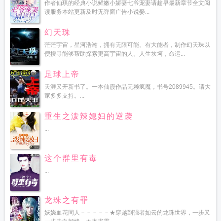
作者仙琪的经典小说鲜嫩小娇妻七爷宠妻请趁早最新章节全文阅
读服务本站更新及时无弹窗广告小说娶...
幻天珠
茫茫宇宙，星河浩瀚，拥有无限可能。有大能者，制作幻天珠以
便搜寻能够帮助探索更高宇宙的人。人生坎坷，命运...
足球上帝
天涯又开新书了。一本仙霞作品无赖疯魔，书号2089945。请大
家多多支持。...
重生之泼辣媳妇的逆袭
...
这个群里有毒
...
龙珠之有罪
妖娆血花同人－－－－－★穿越到强者如云的龙珠世界，一步又