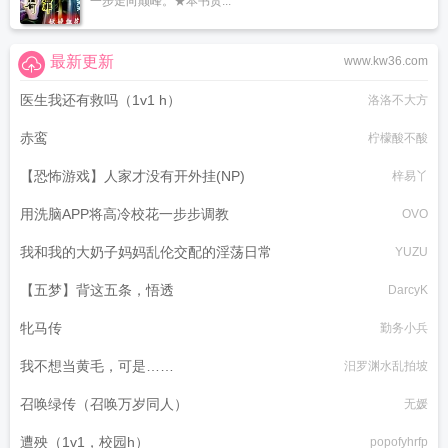
一步走向颠峰。★本书贯...
最新更新
www.kw36.com
医生我还有救吗（1v1 h）
洛洛不大方
赤鸾
柠檬酸不酸
【恐怖游戏】人家才没有开外挂(NP)
梓易丫
用洗脑APP将高冷校花一步步调教
OVO
我和我的大奶子妈妈乱伦交配的淫荡日常
YUZU
【五梦】背这五条，悟透
DarcyK
牝马传
勤务小兵
我不想当黄毛，可是……
汨罗渊水乱拍坡
召唤绿传（召唤万岁同人）
无媛
遭殃（1v1，校园h）
popofyhrfp