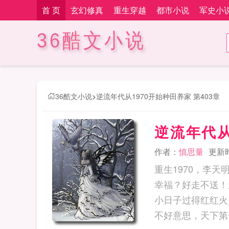
首 页
玄幻修真
重生穿越
都市小说
军史小
36酷文小说
36酷文小说
>
逆流年代从1970开始种田养家 第403章
逆流年代从
作者：
慎思量
更新时间
重生1970，李
幸福？好走不送！
小日子过得红红火