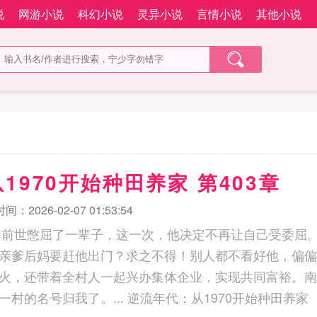
说
网游小说
科幻小说
灵异小说
言情小说
其他小说
1970开始种田养家 第403章
：2026-02-07 01:53:54
天明前世憋屈了一辈子，这一次，他决定不再让自己受委屈
亲爹后妈要赶他出门？求之不得！别人都不看好他，偏偏
火，还带着全村人一起兴办集体企业，实现共同富裕。南
不好意思，天下第一村的名号归我了。... 逆流年代：从1970开始种田养家