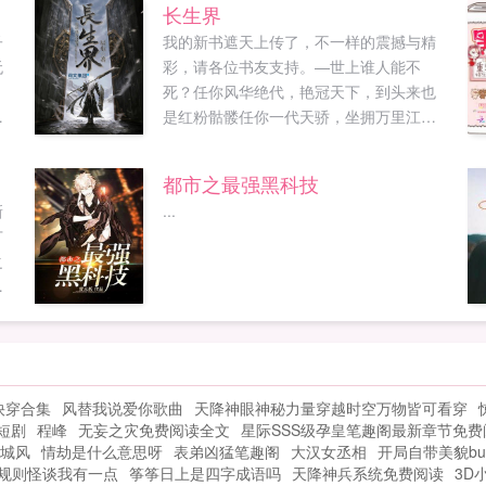
长生界
子
我的新书遮天上传了，不一样的震撼与精
无
彩，请各位书友支持。—世上谁人能不
，
死？任你风华绝代，艳冠天下，到头来也
进
是红粉骷髅任你一代天骄，坐拥万里江
山，到头来也终将化成一抔黄土。不过，
日
关于长生不死的传说却始终流传于世。故
都市之最强黑科技
.
老相传，超脱于人世间之外，有一个浩大
新
...
的长生界长生界简体...
广
之
的
人
但
永
快穿合集
风替我说爱你歌曲
天降神眼神秘力量穿越时空万物皆可看穿
短剧
程峰
无妄之灾免费阅读全文
星际SSS级孕皇笔趣阁最新章节免费
城风
情劫是什么意思呀
表弟凶猛笔趣阁
大汉女丞相
开局自带美貌buff
规则怪谈我有一点
筝筝日上是四字成语吗
天降神兵系统免费阅读
3D