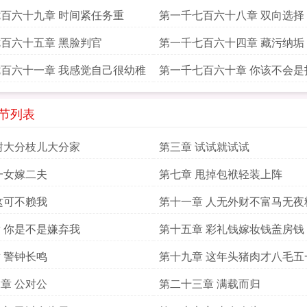
百六十九章 时间紧任务重
第一千七百六十八章 双向选择
百六十五章 黑脸判官
第一千七百六十四章 藏污纳垢
百六十一章 我感觉自己很幼稚
第一千七百六十章 你该不会是
吧
章节列表
树大分枝儿大分家
第三章 试试就试试
一女嫁二夫
第七章 甩掉包袱轻装上阵
这可不赖我
第十一章 人无外财不富马无夜
 你是不是嫌弃我
第十五章 彩礼钱嫁妆钱盖房钱
 警钟长鸣
第十九章 这年头猪肉才八毛五
章 公对公
第二十三章 满载而归