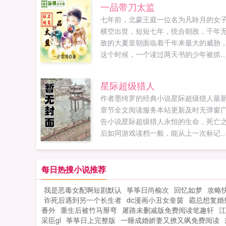
一品带刀太监
七年前，北蒙王庭一位名为凡聆月的女
横空出世，短短七年，统合朝政，千年
敌的大夏皇朝面临着千年来最大的威胁
这个时候，一个读过两天书的少年被抓
了大夏宫中，净身当了太监。情节很曲
折，故事很精彩，请自带节操和纸巾，
星际超级猎人
更一万，敬请收藏！书友群102176072..
作者墨绮罗的经典小说星际超级猎人最
章节全文阅读服务本站更新及时无弹窗
告小说星际超级猎人永恒的生命，死亡
后如同游戏读档一般，能从上一次标记
地点重新再来。敖雪的这个能力是很多
都梦寐以求的。虽然名字叫做白幽灵，
是敖雪却是一个困在这一条时间线上，
每日热搜小说推荐
远不会死亡的人。...
我是恶毒女配啊短剧默认
筝筝日尚榆次
回忆如梦
攻略
诈死后遇到另一个长生者
dc漫画小丑女奎茵
霸总想复婚
番外
重生后被竹马掰弯
屠路未删减版免费阅读笔趣轩
江
采臣gl
筝筝日上完整版
一睡成婚娇妻又撩又飒免费阅读