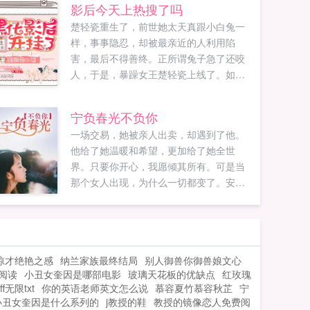
影后今天上热搜了吗
楚轻瓷重生了，前世她太天真跟小白兔一
样，事事隐忍，却被最亲近的人利用陷
害，最后不得善终。正所谓兔子急了还咬
人，于是，暴躁女王楚轻瓷上线了。如同
开挂一般的战斗力，那些曾经伤害她以及
正准备害她的人都怀疑人生，直呼女王饶
宁负春光不负你
命。自打遇上了宇宙第一直男乔影帝之
一场交易，她被亲人出卖，却遇到了他。
后，怀疑人生的人却变成了她？？？恶龙
他给了她温暖和希望，更加给了她全世
咆哮的楚小花我只想和你谈恋爱，你却想
界。只要你开心，我愿倾其所有。可是当
和我谈演技？？？影帝弱小无助可怜我罩
那个女人出现，为什么一切都变了。安筱
的小花好像比我厉害，肿么办？...
悠，你不过是一个替身，没有资格生下我
的孩子。...
惊才绝艳之感
纳兰家族最终结局
别人御兽你御兽娘文心
阅读
小丑女奎因是哪部电影
玻璃天花板的优缺点
红玫瑰
无限txt
你的英语老师英文怎么说
慕容夏竹慕容秋芷
宁
小丑女奎因是什么系列的
j教授的鞋
教授的镜像恋人免费阅