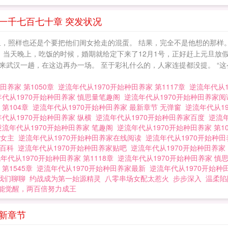
第一千七百七十章 突发状况
里，照样也还是个要把他们闺女抢走的混蛋。 结果，完全不是他想的那样
 当天晚上，吃饭的时候，婚期就给定下来了12月1号，正好赶上元旦放
武汉一趟，在这边再办一场。 至于彩礼什么的，人家连提都没提。 “这
田养家 第1050章
逆流年代从1970开始种田养家 第1117章
逆流年代从1
年代从1970开始种田养家 慎思量笔趣阁
逆流年代从1970开始种田养家
 第104章
逆流年代从1970开始种田养家 最新章节 无弹窗
逆流年代从1
代从1970开始种田养家 纵横
逆流年代从1970开始种田养家百度
逆流年
逆流年代从1970开始种田养家 笔趣阁
逆流年代从1970开始种田养家 第1
家女主
逆流年代从1970开始种田养家在线阅读
逆流年代从1970开始种
家百科
逆流年代从1970开始种田养家贴吧
逆流年代从1970开始种田养
年代从1970开始种田养家 第1118章
逆流年代从1970开始种田养家 慎
 第1545章
逆流年代从1970开始种田养家最新
逆流年代从1970开始
我们聊聊
约战成为第一始源精灵
八零串场女配太惹火
步步深入
温柔陷
能觉醒，两百倍努力成王
最新章节