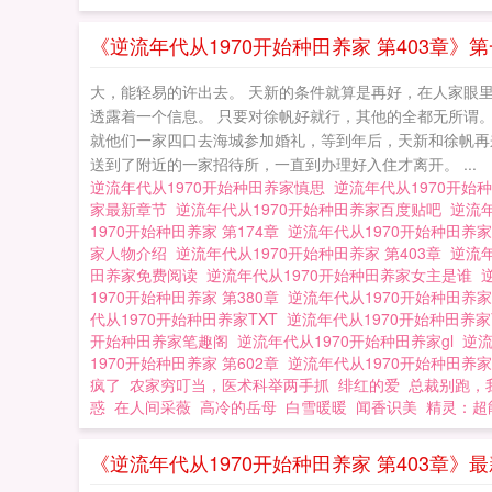
《逆流年代从1970开始种田养家 第403章》
大，能轻易的许出去。 天新的条件就算是再好，在人家眼
透露着一个信息。 只要对徐帆好就行，其他的全都无所谓。
就他们一家四口去海城参加婚礼，等到年后，天新和徐帆再来
送到了附近的一家招待所，一直到办理好入住才离开。 ...
逆流年代从1970开始种田养家慎思
逆流年代从1970开始种
家最新章节
逆流年代从1970开始种田养家百度贴吧
逆流
1970开始种田养家 第174章
逆流年代从1970开始种田养家
家人物介绍
逆流年代从1970开始种田养家 第403章
逆流年
田养家免费阅读
逆流年代从1970开始种田养家女主是谁
1970开始种田养家 第380章
逆流年代从1970开始种田养
代从1970开始种田养家TXT
逆流年代从1970开始种田养
开始种田养家笔趣阁
逆流年代从1970开始种田养家gl
逆流
1970开始种田养家 第602章
逆流年代从1970开始种田养家
疯了
农家穷叮当，医术科举两手抓
绯红的爱
总裁别跑，
惑
在人间采薇
高冷的岳母
白雪暖暖
闻香识美
精灵：超
《逆流年代从1970开始种田养家 第403章》