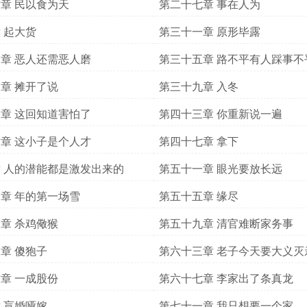
章 民以食为天
第二十七章 事在人为
 起大货
第三十一章 原形毕露
章 恶人还需恶人磨
第三十五章 路不平有人踩事不
章 摊开了说
第三十九章 入冬
章 这回知道害怕了
第四十三章 你重新说一遍
章 这小子是个人才
第四十七章 拿下
 人的潜能都是激发出来的
第五十一章 眼光要放长远
章 年的第一场雪
第五十五章 缘尽
章 杀鸡儆猴
第五十九章 清官难断家务事
章 傻狍子
第六十三章 老子今天要大义灭
章 一成股份
第六十七章 李家出了条真龙
 盲婚哑嫁
第七十一章 我只想要一个家