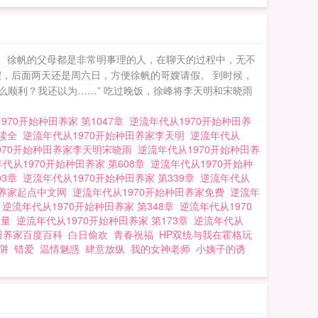
。 徐帆的父母都是非常明事理的人，在聊天的过程中，无不
假，后面两天还是周六日，方便徐帆的哥嫂请假。 到时候，
么顺利？我还以为……” 吃过晚饭，徐峰将李天明和宋晓雨
970开始种田养家 第1047章
逆流年代从1970开始种田养
阅读全
逆流年代从1970开始种田养家李天明
逆流年代从
970开始种田养家李天明宋晓雨
逆流年代从1970开始种田养
代从1970开始种田养家 第608章
逆流年代从1970开始种
03章
逆流年代从1970开始种田养家 第339章
逆流年代从
田养家起点中文网
逆流年代从1970开始种田养家免费
逆流年
家
逆流年代从1970开始种田养家 第348章
逆流年代从1970
思量
逆流年代从1970开始种田养家 第173章
逆流年代从
种田养家百度百科
白日偷欢
青春祝福
HP双统与我在霍格玩
阱
错爱
温情魅惑
肆意放纵
我的女神老师
小姨子的诱