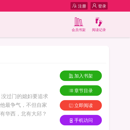
注册
登录
会员书架
阅读记录
加入书架
章节目录
。没过门的媳妇要追求
他最争气，不但自家
立即阅读
有华西，北有大邱？
手机访问