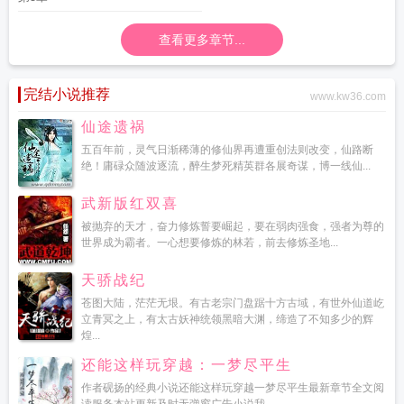
查看更多章节...
完结小说推荐
www.kw36.com
仙途遗祸
五百年前，灵气日渐稀薄的修仙界再遭重创法则改变，仙路断
绝！庸碌众随波逐流，醉生梦死精英群各展奇谋，博一线仙...
武新版红双喜
被抛弃的天才，奋力修炼誓要崛起，要在弱肉强食，强者为尊的
世界成为霸者。一心想要修炼的林若，前去修炼圣地...
天骄战纪
苍图大陆，茫茫无垠。有古老宗门盘踞十方古域，有世外仙道屹
立青冥之上，有太古妖神统领黑暗大渊，缔造了不知多少的辉
煌...
还能这样玩穿越：一梦尽平生
作者砚扬的经典小说还能这样玩穿越一梦尽平生最新章节全文阅