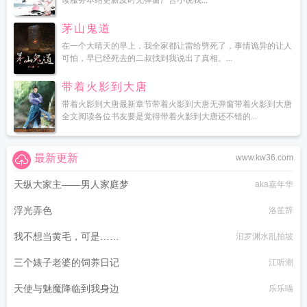
读服务本站更新及时无弹窗广告小说我...
茅山鬼道
在一个大晴天的早上，我全家都让雷给劈死了，事情诡异的让人
可怕，早已经死去的二叔找到我说出了真相。...
带着火影到大唐
带着火影到大唐最新章节带着火影到大唐无弹窗带着火影到大唐
全文阅读各位书友要是觉得带着火影到大唐还不错的...
最新更新
www.kw36.com
天纵大家主——男人家庭梦
aka嘉年华
浮光弄色
洛笙辞
我不想当黄毛，可是……
汨罗渊水乱拍坡
三个婊子老婆的饲养日记
江听潮
天使与魅魔降临到我身边
乐乐喵