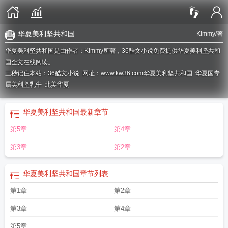
华夏美利坚共和国
Kimmy
/著
华夏美利坚共和国是由作者：Kimmy所著，36酷文小说免费提供华夏美利坚共和
国全文在线阅读。
三秒记住本站：36酷文小说 网址：www.kw36.com
华夏美利坚共和国
华夏国专
属美利坚乳牛
北美华夏
华夏美利坚共和国
最新章节
第5章
第4章
第3章
第2章
华夏美利坚共和国
章节列表
第1章
第2章
第3章
第4章
第5章