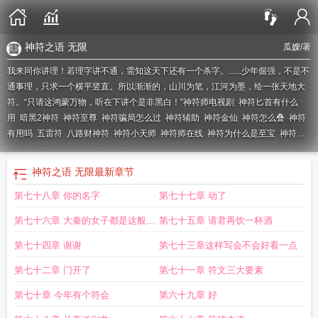
神符之语 无限
瓜嫂
/著
我来同你讲理！若理字讲不通，需知这天下还有一个杀字。......少年倔强，不是不
通事理，只求一个横平竖直。所以渐渐的，山川为笔，江河为墨，绘一张天地大
符。“只请这鸿蒙万物，听在下讲个是非黑白！”
神符师电视剧
神符匕首有什么
用
暗黑2神符
神符至尊
神符骗局怎么过
神符辅助
神符金仙
神符怎么叠
神符
有用吗
五雷符
八路财神符
神符小天师
神符师在线
神符为什么是至宝
神符滞
销
神符山
神符月光瓶怎么出的
神符科技真的假的
神符百度百科
神符之皇陈
汐
神符之语
神符匕首有多厉害
神算网免费算命
神符收集者头像
神符金仙全
神符之语 无限
最新章节
本
神符剑皇
神符什么意思
神符书里的符可以治病吗
神符师的电视剧
神符命
第七十八章 你的名字
第七十七章 动了
汝
神符合成公式
神符雪中悍刀行
神符怎么画
神符之语 刚毅
神符师和光明大
神官
三教救宅神符
神符白雪
神符师
九天玄女符咒大全 神符
高要莲塘神符
第七十六章 大秦的女子都是这般彪
第七十五章 请君再饮一杯酒
山
神符之语迷雾
神符马守护神
天龙八部手游92神器需要多少神符
神符科技辅
助是真的还是假的
悍
神符其神的意思
忍3兑换码2026结神符
神符衣服品牌
神符
第七十四章 谢谢
第七十三章这样写会不会好看一点
之皇主角几个老婆
神符马
伸筋草的作用与功效与作用
神符师和符师的区别
神
第七十二章 门开了
第七十一章 符文三大要素
符马守护神寓意
暗黑2巨型神符
神符科技游戏辅助软件有哪些
神符的作用和功
效
五雷符和五路财神符
神符科技
神符奇技的意思
暗黑2重制版巨型神符
神符
第七十章 今年有个符会
第六十九章 好
之语公式大全
神符有什么作用
神符有什么用
神符和木马牛的关系
神符收集