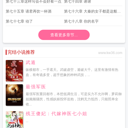
第七十三章这样写会不会好看一点
第七十四章 谢谢
第七十五章 请君再饮一杯酒
第七十六章 大秦的女子都是这般彪
悍
第七十七章 动了
第七十八章 你的名字
查看更多章节...
完结小说推荐
www.kw36.com
武遁
纵横都市，一手遮天。武破虚空，遁破大千。这里有激情有热
血，有奇诡多变，超乎想象的种种武技，...
最强军医
最强军医重回都市，本想低调生活，可是实力不允许啊，萝莉御
姐频频骚扰，性感妖姬投怀送抱，沈鹤无力抵挡，只能照单全
收...
残王傻妃：代嫁神医七小姐
...