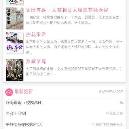
农田有喜：太监相公太腹黑苏囍余烬
一朝穿越，结果发现嫁给了一个太监。罢罢罢，既来之则安之，
反正她有灵泉可助他雄风再展。啥？嫁给...
护花帝君
地下世界的大咖人物，修真界四大帝君之一的，雷玄帝君，欠一
位老人家的人情，为了还这个人情只好回国，本以为这个任务
很...
荣耀至尊
为了游戏里的皮肤，女友竟然背着我百星荣耀王者强势回归，手
把手教你上王者！...
最新更新
www.kw36.com
静海旖旎（校园高H）
rr旖
白骑士守则
柏拉图之壁
平静美好的校园生活
一个兴趣使然的牛头人