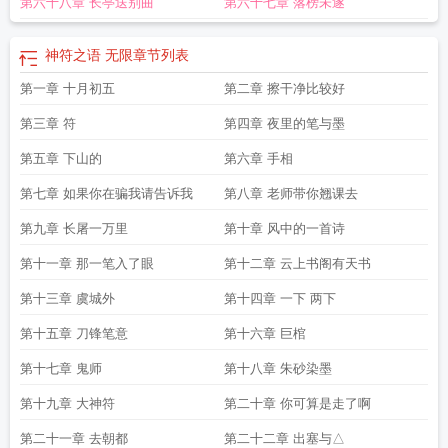
第六十八章 长亭送别曲
第六十七章 落榜未遂
者
神符衣服
暗黑2小型神符
神符书
神符咒图片
神符收集者有什么用
神符之语
无限
电视剧神府红军游击队
神弗福也的福是什么意思
神弗福也福的意思
神符
瓜嫂怎么没了
道教五路财神符
神符怎么用
暗黑4神符
暗黑4制作暗金神符
神符
神符之语 无限
章节列表
瓜嫂起点
神符怎么折叠三角形
神符金仙免费阅读
神符骗局怎么破解的
神符师
第一章 十月初五
第二章 擦干净比较好
漫画
神符是什么
神符书内容
神符经
神符精解
神符之王
神符科技是真的吗
天
龙手游62神器需要多少个新莽神符
神符的意思
神符骗局探索逆水寒
神符散是什
第三章 符
第四章 夜里的笔与墨
么药
神符是什么意思
直播捉鬼
神符炉中香烟焚
神符科技辅助
神符匕首
百鬼
缠身纸人索命我开店卖神符
第五章 下山的
神符之语 凤凰
第六章 手相
神筋疼是咋回事
茅山财神符
神符马
和夜骐
神符之语 知识
常川听从
神符散
神符金仙免费全文
神符马守护神算哪
第七章 如果你在骗我请告诉我
第八章 老师带你翘课去
个学院
神符 瓜嫂 下架
神符游戏辅助
神符师颜瑟是什么境界
神符收集者实力展
示
神符匕首有啥用
神筋疼怎么办
五路财神符
神符山森林公园
神符之皇
神符
第九章 长屠一万里
第十章 风中的一首诗
金仙 尚礼
神符山作文
神府红军游击队
神符小仙农
神符师电影
神符散是什
第十一章 那一笔入了眼
第十二章 云上书阁有天书
么
神符咒语大全
神符骗局
神符之语查询
神符山简介
福德正神符
神符之语合
成公式
奏请玉皇上帝门
神符骗局任务怎么做
神符贴家中的位置
道家财神符
暗
第十三章 虞城外
第十四章 一下 两下
黑2焕新的巨型神符
神符是木马牛做的吗
神符师张道陵
道家五路财神符
神符传
第十五章 刀锋笔意
第十六章 巨棺
说
神符号
天龙八部手游72级神器需要多少神符
天师五路财神符
神符之语 精
神
神算小和尚看五尾
神符天诛幽幻导师列传
全场9.9
神符山森林公园在哪
第十七章 鬼师
第十八章 朱砂染墨
里
神符书大全
神符图片
暗黑4暗金神符
神符金仙笔趣阁
符神传说
神符漫威
第十九章 大神符
第二十章 你可算是走了啊
第二十一章 去朝都
第二十二章 出塞与△