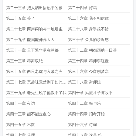
第二十三章 把人踹出捂热乎的被子
第二十四章 好喝
和打家劫舍有什么区别
第二十五章 丢了
第二十六章 我不相信你
第二十七章 两声闷响与一地烟尘
第二十八章 身手很不错
第二十九章 能屈能伸高大人
第三十章 朵儿的亲近感
第三十一章 天下繁华尽在朝都
第三十二章 朝都画舫一日游
第三十三章 琴舞双绝
第三十四章 琴师李红壶
第三十五章 两只老虎与入幕之宾
第三十六章 今宵别梦寒
第三十七章 恶趣味竟然到了如此的
第三十八章 谢师姐
地步
第三十九章 老先生说了他教不了我
第四十章 风流才子陈牧阳
第四十一章 夜访
第四十二章 舞与乐
第四十三章 能不能走点心
第四十四章 招考开始
第四十五章 术数
第四十六章 诗词
第四十七章 乐理
第四十八章 这是 符