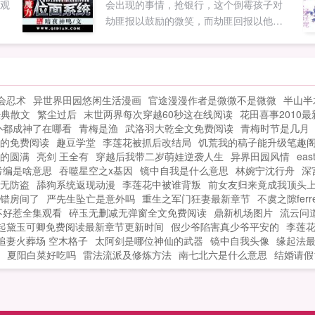
w观
会出现的事情，抢银行，这个倒霉孩子对
劫匪报以鼓励的微笑，而劫匪回报以他一
个枪子，故...
会忍术
异世界田园悠闲生活漫画
官途漫漫作者是微微不是微微
半山半
经典散文
繁尘过后
末世两界每次穿越60秒这在线阅读
花田喜事2010
仆都成神了在哪看
青梅是渔
武洛羽大乾全文免费阅读
青梅时节是几月
的免费阅读
趣豆学堂
李莲花被抓后改结局
饥荒我的稿子能升级笔趣
的圆满
亮剑 王全有
穿越后我带二岁萌娃逆袭人生
异界田园风情
ea
考编是啥意思
吞噬星空之x基因
镜中自我是什么意思
林婉宁沈行舟
深
无防盗
舔狗系统返现动漫
李莲花中被谁背叛
前女友归来竟成我顶头
错房间了
严先生坠亡是意外吗
重生之军门狂妻最新章节
不虞之隙ferr
不好惹全集观看
碎玉无删减无弹窗全文免费阅读
鼎新机场图片
流云问
起黛玉可卿免费阅读最新章节更新时间
假少爷陷害真少爷平安的
李莲
追妻火葬场 空木格子
太阿剑是哪位神仙的武器
镜中自我头像
缘起法
夏阳白菜好吃吗
雷法流派及修炼方法
南七北六是什么意思
结婚请假