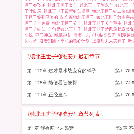
世子秦飞杨
镇北王世子女主
镇北王世子徐永宁
镇北王世
子叶良辰
镇北王世子最新虾仁漫画
镇北王世子虾二柳如
王世子签到召唤的
陆念离镇北王世子
镇北王世子萧尘穿
世子关宁免费
镇北王世子姜丰
镇北王世子关宁重生
镇北
世子关虾仁
主角是镇北王世子
镇北王世子楚风最新章节
小说
燕门神医
绝傲神君
老婆，儿子想要爸爸了
刚穿越
厉司承
娇妻别跑：季总的嗜心计划
退婚后夫人美翻了
叶
《镇北王世子柳淮安》最新章节
第1179章 这才是水战应有的样子
第1178
第1175章 随便看随便探
第117
第1171章 正经皇帝
第117
《镇北王世子柳淮安》章节列表
第1章 我有两个未婚妻
第2章 