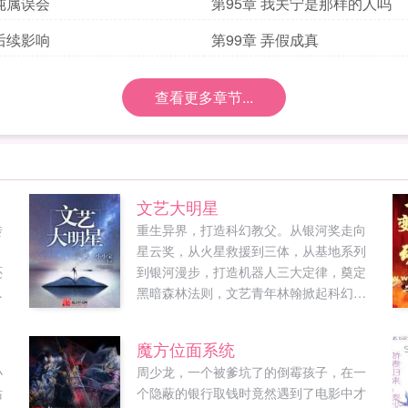
 纯属误会
第95章 我关宁是那样的人吗
 后续影响
第99章 弄假成真
查看更多章节...
文艺大明星
转
重生异界，打造科幻教父。从银河奖走向
星云奖，从火星救援到三体，从基地系列
还
到银河漫步，打造机器人三大定律，奠定
恨
黑暗森林法则，文艺青年林翰掀起科幻狂
能
潮。...
为
魔方位面系统
小
周少龙，一个被爹坑了的倒霉孩子，在一
站
个隐蔽的银行取钱时竟然遇到了电影中才