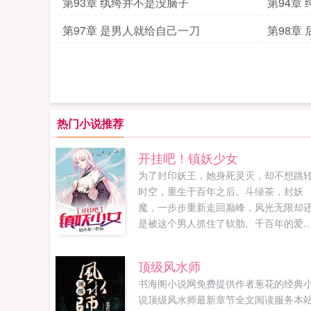
第93章 纨绔并不是没脑子
第94章
第97章 是男人就给自己一刀
第98章
热门小说推荐
开挂吧！镇妖少女
为了封印妖王，她身死灵灭，却不想跳
时空，重生于百年之后。斗绿茶，封妖
魔，一步步重新走回巅峰，风光无限却
是被这个男人抓住了软肋。千百年的爱
痴嗔，我愿为你成佛成魔！沈子墨，你
不能离我远点。堂堂九阶阵术师竟然成
顶级风水师
了一个小贼。你这人讲不讲理！说谁是
书海阁小说网免费提供作者葱花的经典
贼，我偷什么东西了。不巧，你偷的这
说顶级风水师最新章节全文阅读服务本
物，便是我的心。...