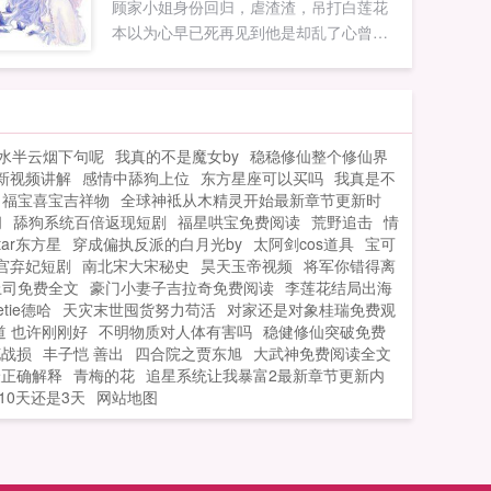
顾家小姐身份回归，虐渣渣，吊打白莲花
本以为心早已死再见到他是却乱了心曾经
最深爱的恋人成了陌生人当真相浮出水面
时，才知道两人误会颇深婚后小剧场某日
记者采访秦少，你跟秦太太谁先追的谁？
秦子澈一本正经的说我先追的秦太太全场
水半云烟下句呢
我真的不是魔女by
稳稳修仙整个修仙界
惊呼，是在没想到一生气帝都都会抖三抖
最新视频讲解
感情中舔狗上位
东方星座可以买吗
我真是不
的男人会倒追人，然而秦子澈的下一句话
福宝喜宝吉祥物
全球神袛从木精灵开始最新章节更新时
更是让人惊呼因为秦太太比较难追，所以
阁
舔狗系统百倍返现短剧
福星哄宝免费阅读
荒野追击
情
我只有倒贴了顾璃老脸一红众人莫名其妙
star东方星
穿成偏执反派的白月光by
太阿剑cos道具
宝可
被喂了一把狗粮是怎么肥四？注男女主身
宫弃妃短剧
南北宋大宋秘史
昊天玉帝视频
将军你错得离
心干净（宠文！宠文！宠文！重要的事情
上司免费全文
豪门小妻子吉拉奇免费阅读
李莲花结局出海
etie德哈
天灾末世囤货努力苟活
说三遍！虽然偶然参杂些虐咳咳，但还是
对家还是对象桂瑞免费观
道 也许刚刚好
不明物质对人体有害吗
稳健修仙突破免费
宠啦。）...
花战损
丰子恺 善出
四合院之贾东旭
大武神免费阅读全文
最正确解释
青梅的花
追星系统让我暴富2最新章节更新内
10天还是3天
网站地图