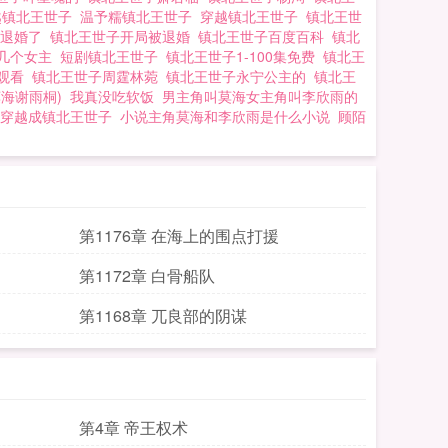
越镇北王世子
温予糯镇北王世子
穿越镇北王世子
镇北王世
被退婚了
镇北王世子开局被退婚
镇北王世子百度百科
镇北
宁几个女主
短剧镇北王世子
镇北王世子1-100集免费
镇北王
费观看
镇北王世子周霆林菀
镇北王世子永宁公主的
镇北王
莫海谢雨桐)
我真没吃软饭
男主角叫莫海女主角叫李欣雨的
穿越成镇北王世子
小说主角莫海和李欣雨是什么小说
顾陌
第1176章 在海上的围点打援
第1172章 白骨船队
第1168章 兀良部的阴谋
第4章 帝王权术