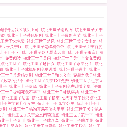
顾行舟是我的顶头上司
镇北王世子谢观澜
镇北王世子关宁
装傻
镇北王世子楚风短剧
镇北王世子最新章节
镇北王世子
王世子txt免费
镇北王世子楚风
镇北王世子关宁女主角
镇
王世子关宁txt
镇北王世子楚峰柳依依
镇北王世子关宁百度
北王世子txt
镇北王世子赵无疆李云睿
镇北王世子萧寒叶清
关宁免费阅读
镇北王世子萧闲
镇北王世子关宁全文免费阅
成镇北王世子
镇北王世子是什么
镇北王世子永宁公主
镇北
庄周
镇北王世子林枫短剧免费观看
镇北王世子萧尘
镇北王
北王世子萧君临短剧
镇北王世子和长公主
穿越之我是镇北
世子败家的那个
镇北王世子关宁TXT免费
镇北王世子进京当
王世子
镇北王世子秦泽
镇北王世子短剧免费观看全集
许知
北王世子被赐死我不演了
镇北王世子林枫穿越
镇北王世子
魂
镇北王世子陆尘
镇北王世子杨束
乞丐不装了我乃镇北王
世子关宁有几个女主
镇北王世子 永宁公主
镇北王世子全
瑶短剧
镇北王世子杨洵开局召唤玄甲军
镇北王世子关宁笔趣
世子
镇北王世子关宁全文阅读顶点
镇北王世子凌千平
镇北
镇北王世子秦川
镇北王世子陆念离
镇北王世子陈浮屠
镇北
世子叶星魂的
镇北王世子萧君临
镇北王世子杨洵
镇北王