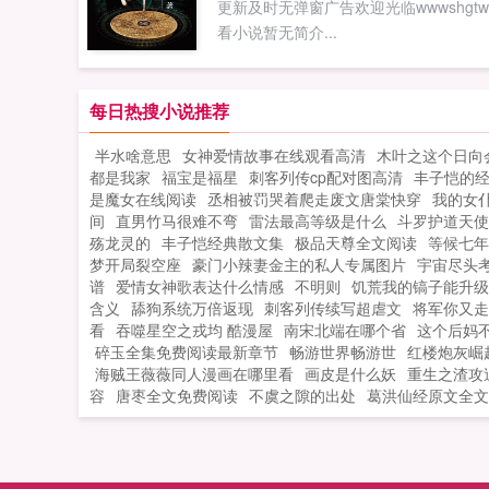
更新及时无弹窗广告欢迎光临wwwshgt
看小说暂无简介...
每日热搜小说推荐
半水啥意思
女神爱情故事在线观看高清
木叶之这个日向
都是我家
福宝是福星
刺客列传cp配对图高清
丰子恺的
是魔女在线阅读
丞相被罚哭着爬走废文唐棠快穿
我的女
间
直男竹马很难不弯
雷法最高等级是什么
斗罗护道天使
殇龙灵的
丰子恺经典散文集
极品天尊全文阅读
等候七年
梦开局裂空座
豪门小辣妻金主的私人专属图片
宇宙尽头
谱
爱情女神歌表达什么情感
不明则
饥荒我的镐子能升级
含义
舔狗系统万倍返现
刺客列传续写超虐文
将军你又走
看
吞噬星空之戎均 酷漫屋
南宋北端在哪个省
这个后妈
碎玉全集免费阅读最新章节
畅游世界畅游世
红楼炮灰崛
海贼王薇薇同人漫画在哪里看
画皮是什么妖
重生之渣攻
容
唐枣全文免费阅读
不虞之隙的出处
葛洪仙经原文全文