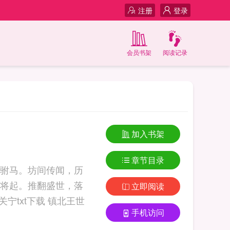
注册
登录
会员书架
阅读记录
加入书架
章节目录
驸马。坊间传闻，历
将起。推翻盛世，落
立即阅读
手机访问