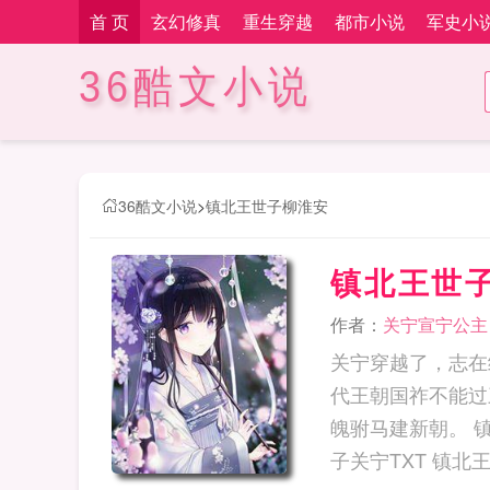
首 页
玄幻修真
重生穿越
都市小说
军史小
36酷文小说
36酷文小说
>
镇北王世子柳淮安
镇北王世
作者：
关宁宣宁公主
关宁穿越了，志在
代王朝国祚不能过
魄驸马建新朝。 镇北王世子关宁 镇北王世子关宁全文免费阅读 镇北王世子关宁txt下载 镇北王世
子关宁TXT 镇北