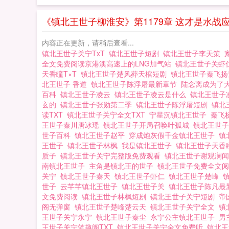
《镇北王世子柳淮安》第1179章 这才是水战
内容正在更新，请稍后查看...
镇北王世子关宁TxT
镇北王世子短剧
镇北王世子李天策
全文免费阅读京港澳高速上的LNG加气站
镇北王世子关虾
天香瞳T×T
镇北王世子楚风葬天棺短剧
镇北王世子秦飞
北王世子 香道
镇北王世子陈浮屠最新章节
陆念离成为了
百科
镇北王世子凌云
镇北王世子凌云是什么
镇北王世子
玄的
镇北王世子张勋第二季
镇北王世子陈浮屠短剧
镇北
读TXT
镇北王世子关宁全文TXT
宁星沉镇北王世子
秦飞
王世子秦川唐冰瑶
镇北王世子开局召唤叶孤城
镇北王世
世子百科
镇北王世子赵平
穿成炮灰假千金镇北王世子
镇
王世子
镇北王世子林枫
我是镇北王世子
镇北王世子天
质子
镇北王世子关宁完整版免费观看
镇北王世子谢观澜
南镇北王世子
主角是镇北王的世子
镇北王世子免费全文
关宁
镇北王世子秦天
镇北王世子虾仁
镇北王世子楚峰
世子
云芊芊镇北王世子
镇北王世子关
镇北王世子陈凡最
文免费阅读
镇北王世子林枫短剧
镇北王世子关宁短剧
帝
阁无弹窗
镇北王世子楚峰楚云天
镇北王世子关宁全文
镇
王世子关宁永宁
镇北王世子秦尘
永宁公主镇北王世子
男
王世子关宁笔趣阁TXT
镇北王世子关宁全文免费听
镇北