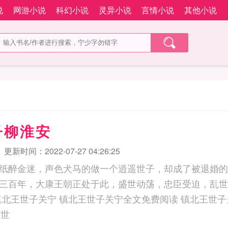
说
网游小说
科幻小说
灵异小说
言情小说
其他小说
子柳淮安
更新时间：2022-07-27 04:26:25
纸醉金迷，声色犬马的做一个逍遥世子，却成了被退婚的
三百年，大康王朝正处于此，盛世动荡，忠臣受迫，乱世
王世