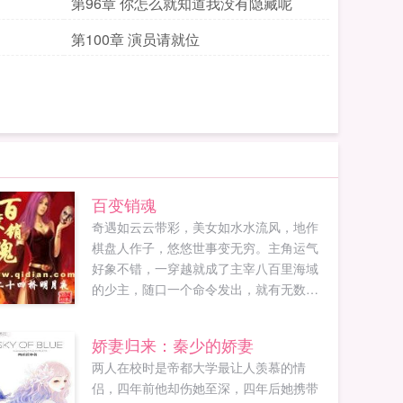
第96章 你怎么就知道我没有隐藏呢
第100章 演员请就位
百变销魂
奇遇如云云带彩，美女如水水流风，地作
棋盘人作子，悠悠世事变无穷。主角运气
好象不错，一穿越就成了主宰八百里海域
的少主，随口一个命令发出，就有无数魔
法师与剑师躬身听令，不管这个命令是何
等的缺德但他真的愿意做这个人见人恨鸟
娇妻归来：秦少的娇妻
见鸟昏美女见了躲进泥坑的超级大混蛋
两人在校时是帝都大学最让人羡慕的情
吗？...
侣，四年前他却伤她至深，四年后她携带