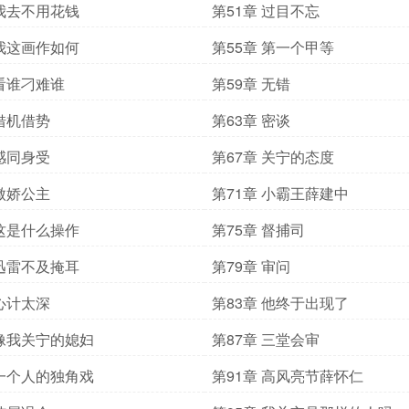
 我去不用花钱
第51章 过目不忘
 我这画作如何
第55章 第一个甲等
 看谁刁难谁
第59章 无错
 借机借势
第63章 密谈
 感同身受
第67章 关宁的态度
 傲娇公主
第71章 小霸王薛建中
 这是什么操作
第75章 督捕司
 迅雷不及掩耳
第79章 审问
 心计太深
第83章 他终于出现了
 像我关宁的媳妇
第87章 三堂会审
 一个人的独角戏
第91章 高风亮节薛怀仁