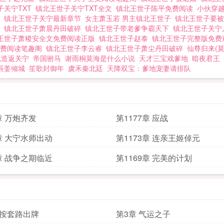
子关宁TXT
镇北王世子关宁TXT全文
镇北王世子陈平免费阅读
小伙穿
烟
镇北王世子关宁最新章节
女主萧玉若 男主镇北王世子
镇北王世子要
越
镇北王世子萧晨丹田破碎
镇北王世子带老爹争霸天下
镇北王世子关
王世子萧稷安全文免费阅读正版
镇北王世子赵泰
镇北王世子完整版免
免费阅读笔趣阁
镇北王世子李云睿
镇北王世子萧尘丹田破碎
仙尊归来(
就造返关宁
帝国驸马
谢雨桐莫海是什么小说
天才三宝戏爹地
暗夜君王
辰姜倾城
笙歌封御年
虞禾秦北廷
天降双宝：爹地宠妻请排队
章 万炮齐发
第1177章 应战
4章 大宁水师出动
第1173章 连亲王姬倬元
0章 战争之期临近
第1169章 完美的计划
不按套路出牌
第3章 气运之子