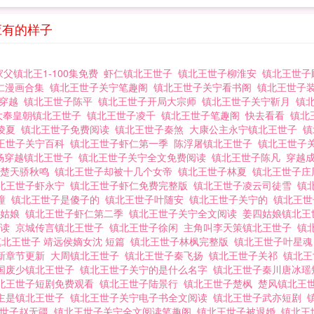
应有的样子
家父镇北王1-100集免费
虾仁镇北王世子
镇北王世子柳淮安
镇北王世子
仁漫画合集
镇北王世子关宁笔趣阁
镇北王世子关宁看书阁
镇北王世子
扬穿越
镇北王世子陈平
镇北王世子开局大宗师
镇北王世子关宁靳月
镇北
大奉皇朝镇北王世子
镇北王世子凌千
镇北王世子笔趣阁
快去看看
镇北
凌夏
镇北王世子免费阅读
镇北王世子秦煞
大康公主永宁镇北王世子
镇
王世子关宁百科
镇北王世子虾仁第一季
陈浮屠镇北王世子
镇北王世子
杨穿越镇北王世子
镇北王世子关宁全文免费阅读
镇北王世子陈凡
穿越
子楚天骄秋鸣
镇北王世子却被十几个女帝
镇北王世子林夏
镇北王世子
北王世子虾永宁
镇北王世子虾仁免费完整版
镇北王世子凌云司徒雪
镇
香瞳
镇北王世子是傻子的
镇北王世子叶随安
镇北王世子关宁的
镇北王
闻姑娘
镇北王世子虾仁第二季
镇北王世子关宁全文阅读
姜四姑娘镇北
阅读
京城传言镇北王世子
镇北王世子徐闲
主角叫李天策镇北王世子
镇
镇北王世子 靖远侯嫡女沈 短篇
镇北王世子林枫完整版
镇北王世子叶星
新章节更新
大周镇北王世子
镇北王世子秦飞扬
镇北王世子关祁
镇北王
国废少镇北王世子
镇北王世子关宁的是什么名字
镇北王世子秦川唐冰
北王世子短剧免费观看
镇北王世子陆景行
镇北王世子楚枫
楚风镇北王
主是镇北王世子
镇北王世子关宁电子书全文阅读
镇北王世子武亦短剧
王世子赵无疆
镇北王世子关宁全文阅读笔趣阁
镇北王世子被退婚
镇北王