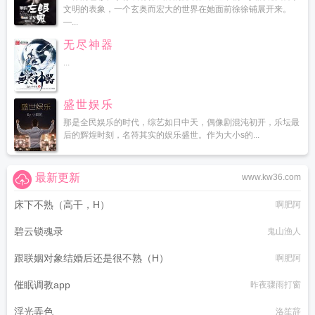
文明的表象，一个玄奥而宏大的世界在她面前徐徐铺展开来。
—...
无尽神器
...
盛世娱乐
那是全民娱乐的时代，综艺如日中天，偶像剧混沌初开，乐坛最
后的辉煌时刻，名符其实的娱乐盛世。作为大小s的...
最新更新
www.kw36.com
床下不熟（高干，H）
啊肥阿
碧云锁魂录
鬼山渔人
跟联姻对象结婚后还是很不熟（H）
啊肥阿
催眠调教app
昨夜骤雨打窗
浮光弄色
洛笙辞