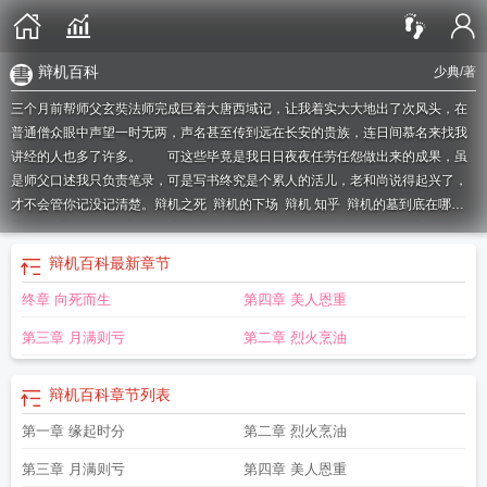
辩机百科
少典
/著
三个月前帮师父玄奘法师完成巨着大唐西域记，让我着实大大地出了次风头，在
普通僧众眼中声望一时无两，声名甚至传到远在长安的贵族，连日间慕名来找我
讲经的人也多了许多。 可这些毕竟是我日日夜夜任劳任怨做出来的成果，虽
是师父口述我只负责笔录，可是写书终究是个累人的活儿，老和尚说得起兴了，
才不会管你记没记清楚。
辩机之死
辩机的下场
辩机 知乎
辩机的墓到底在哪
里
辩机是被陷害的吗
辩机是谁
辩机咋死的
辩机的死因
辩机真实死因
辩机之
父是谁
辩机百度百科
辩机之死是哪一集
辩机死后去了哪里
辩机死因初探
辩机
辩机百科
最新章节
原名
辩机之死真相
辩机番外
辨机之死
辩机的前世今生
辩机的死
辩机俗名
辩
终章 向死而生
第四章 美人恩重
机百科
第三章 月满则亏
第二章 烈火烹油
辩机百科
章节列表
第一章 缘起时分
第二章 烈火烹油
第三章 月满则亏
第四章 美人恩重