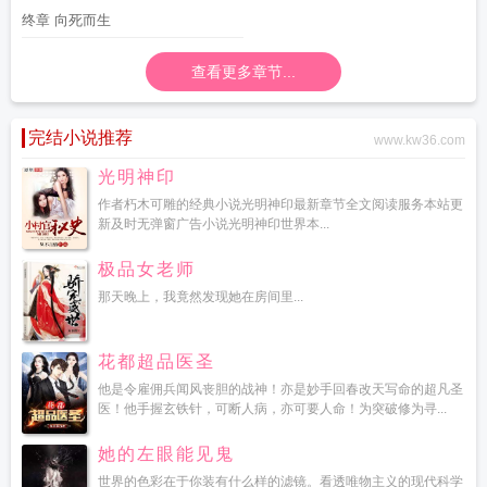
终章 向死而生
查看更多章节...
完结小说推荐
www.kw36.com
光明神印
作者朽木可雕的经典小说光明神印最新章节全文阅读服务本站更
新及时无弹窗广告小说光明神印世界本...
极品女老师
那天晚上，我竟然发现她在房间里...
花都超品医圣
他是令雇佣兵闻风丧胆的战神！亦是妙手回春改天写命的超凡圣
医！他手握玄铁针，可断人病，亦可要人命！为突破修为寻...
她的左眼能见鬼
世界的色彩在于你装有什么样的滤镜。看透唯物主义的现代科学