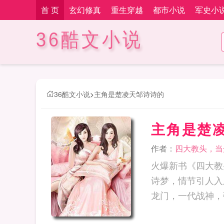
首 页
玄幻修真
重生穿越
都市小说
军史小
36酷文小说
36酷文小说
>
主角是楚凌天邹诗诗的
主角是楚
作者：
四大教头，当
火爆新书《四大教
诗梦，情节引人入