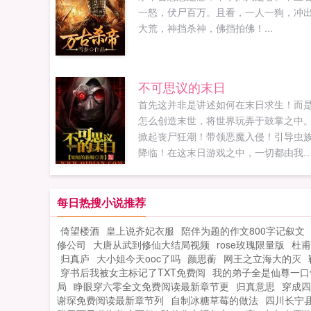
一怒，伏尸百万。且看，一人一狗，冲
大荒，神挡杀神，佛挡拍佛！...
不可思议的末日
首先这并非是讲述如何在末日求生！而
怎么创造末世，将世界玩弄于鼓掌之中
掀起丧尸狂潮！带领恶魔入侵！引导虫
降临！在这末日游戏之中，一切都由我
手缔造！其次我要感谢一直以来陪伴我
眷属们。带来无尽寒冬与死亡的巫妖王
阿尔萨丝米奈希尔。由吞噬一切的病毒
每日热搜小说推荐
造的生命，亚历克斯墨瑟将时间掌控于
倚望楼酒
皇上说齐妃衣服
陪伴为题的作文800字记叙文
中的极恶精灵，时崎狂三。被符文枷锁
修公司
大唐从武到修仙大结局视频
rose玫瑰限量版
杜甫
禁锢的远古巫灵，泽拉斯。诸君一起来
归真庐
大小姐今天ooc了吗
颜思蘅
网王之立海大的灭
造一次末日的狂欢盛宴吧！...
穿书后我被女主标记了TXT免费阅
我的弟子全是仙尊一口
局
睁眼穿六零全文免费阅读最新章节更
归真意思
穿成四
谢琛免费阅读最新章节列
自制冰糖草莓的做法
四川长宁