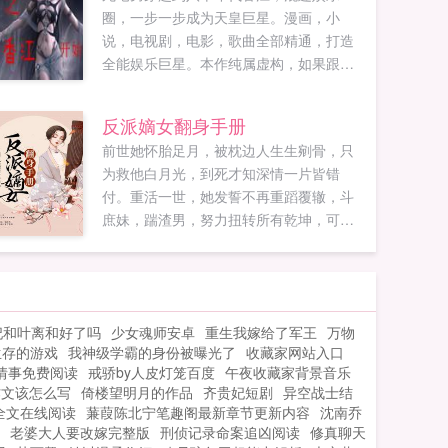
圈，一步一步成为天皇巨星。漫画，小
说，电视剧，电影，歌曲全部精通，打造
全能娱乐巨星。本作纯属虚构，如果跟现
实某些人物事相似的话，还请多多见谅。...
反派嫡女翻身手册
前世她怀胎足月，被枕边人生生剜骨，只
为救他白月光，到死才知深情一片皆错
付。重活一世，她发誓不再重蹈覆辙，斗
庶妹，踹渣男，努力扭转所有乾坤，可身
边这位侯爷怎么回事，侯爷，脸是个好东
西，麻烦你要一下！...
妃和叶离和好了吗
少女魂师安卓
重生我嫁给了军王
万物
生存的游戏
我神级学霸的身份被曝光了
收藏家网站入口
情事免费阅读
戒骄by人皮灯笼百度
午夜收藏家背景音乐
作文该怎么写
倚楼望明月的作品
齐贵妃短剧
异空战士结
全文在线阅读
蒹葭陈北宁笔趣阁最新章节更新内容
沈南乔
老婆大人要改嫁完整版
刑侦记录命案追凶阅读
修真聊天