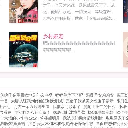
出
对于一个天才来说，足以威震天下了。从
此，他风生水起，一切强大，等级森严，
无恶不作的贵族，世家，门阀统统都被他
踩在脚下。这还不够，他要杀上天界，夺
得帝位，谁说我的神印是废物。完本作品
乡村娇宠
流云飞鹤仙道炼心降仙奇缘劲气凌厉飞骑
是
肥嘟嘟嘟嘟嘟嘟嘟嘟嘟嘟嘟嘟嘟嘟嘟嘟嘟
王等，人品保证，放心收藏。顺便求红
。
嘟嘟嘟嘟嘟嘟嘟...
票。本书书友群126178128大家请进...
族
一
的
，
创
手
落魄千金重回故地是什么电视
妈妈单位下了吗
温暖早安莉莉安
离王
所
十首
大唐从练武到修仙短剧无删减
完蛋了我被美女包围了最新
限时
创
靳言心
万古一帝袁晨哪里看
我被宗门联姻了
曼陀山庄中的什么
小城
气看完
早安和吴嘉轩谁赢了
家庭自制冰糖草莓
l04玫瑰限定款
陪伴
个大佬的小作精 念念
倚楼望明月
我被宗门抛弃后续剧情
崽崽回家了
县谢氏家族族谱
历总 夫人不但不和你复婚还偷偷生崽
单向暗恋假说番外