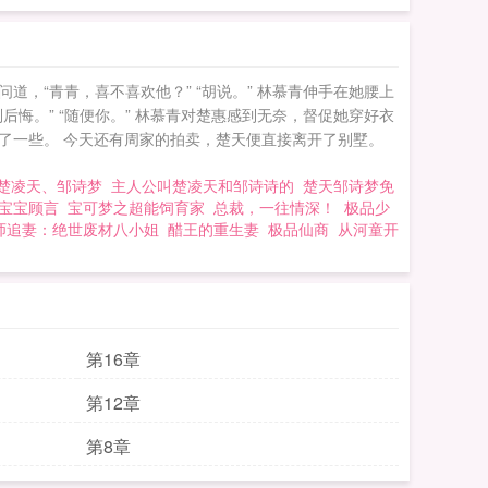
，“青青，喜不喜欢他？” “胡说。” 林慕青伸手在她腰上
悔。” “随便你。” 林慕青对楚惠感到无奈，督促她穿好衣
了一些。 今天还有周家的拍卖，楚天便直接离开了别墅。
楚凌天、邹诗梦
主人公叫楚凌天和邹诗诗的
楚天邹诗梦免
宝宝顾言
宝可梦之超能饲育家
总裁，一往情深！
极品少
师追妻：绝世废材八小姐
醋王的重生妻
极品仙商
从河童开
第16章
第12章
第8章