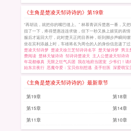
《主角是楚凌天邹诗诗的》第19章
“再胡说，就把你的嘴巴缝上。” 林慕青训斥楚惠一番，又把
扭了一下，疼得楚惠连连求饶，但下一秒又换上嬉笑的表情，
服后才返回大厅，此时楚天正闭目养神，听到脚步声瞬间绷
坐在宾利添越上时，车雄将名为周仓的人的身份信息递了过来
楚凌天邹诗梦
楚凌天徐兰芝邹诗诗名字
楚天皱诗梦
男主
费阅读
楚林天皱诗诗
邹诗诗楚凌天
主人公楚凌天邹诗
年花都修真
无限之狂气兵团
我在地府当团宠
少爷们！请
始东京夜行
恶魔夺爱：宝贝你别想逃
圣手狂医
深爱萌宝
《主角是楚凌天邹诗诗的》最新章节
第19章
第18章
第15章
第14章
第11章
第10章