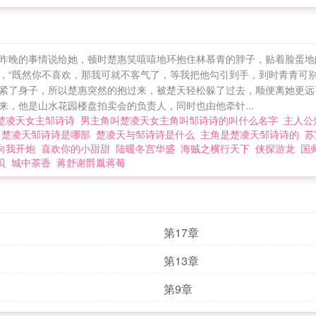
昨晚的事情说给她，顿时楚惠笑嘻嘻地环抱住林慕青的脖子，贴着脸蛋地问道
“既然你不喜欢，那我可就不客气了，等我把他勾引到手，到时青青可别后
紧了身子，所以楚惠突然的抱过来，被楚天轻松躲了过去，顺便离她更远
，他是山水花园楼盘拍卖会的负责人，同时也由他牵针...
楚凌天女主邹诗诗
男主角叫楚凌天女主角叫邹诗诗的叫什么名字
主人公
诗
楚凌天邹诗诗是哪部
楚凌天与邹诗诗是什么
主角是楚凌天邹诗诗的
苏
向我开炮
喜欢你的小甜甜
陆暖冬宫华盛
海贼之横行天下
侠探游龙
国
贝
城中茶香
蒋舒谢爵胤蒋莓
第17章
第13章
第9章