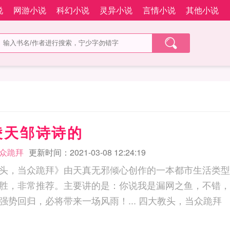
说
网游小说
科幻小说
灵异小说
言情小说
其他小说
凌天邹诗诗的
众跪拜
更新时间：2021-03-08 12:24:19
头，当众跪拜》由天真无邪倾心创作的一本都市生活类型
胜，非常推荐。主要讲的是：你说我是漏网之鱼，不错，
龙门，一代战神，强势回归，必将带来一场风雨！... 四大教头，当众跪拜