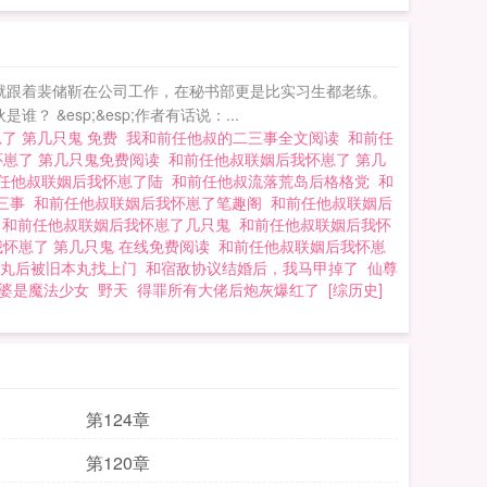
小年纪就跟着裴储靳在公司工作，在秘书部更是比实习生都老练。
 &esp;&esp;作者有话说：...
了 第几只鬼 免费
我和前任他叔的二三事全文阅读
和前任
怀崽了 第几只鬼免费阅读
和前任他叔联姻后我怀崽了 第几
任他叔联姻后我怀崽了陆
和前任他叔流落荒岛后格格党
和
二三事
和前任他叔联姻后我怀崽了笔趣阁
和前任他叔联姻后
读
和前任他叔联姻后我怀崽了几只鬼
和前任他叔联姻后我怀
怀崽了 第几只鬼 在线免费阅读
和前任他叔联姻后我怀崽
丸后被旧本丸找上门
和宿敌协议结婚后，我马甲掉了
仙尊
老婆是魔法少女
野天
得罪所有大佬后炮灰爆红了
[综历史]
第124章
第120章