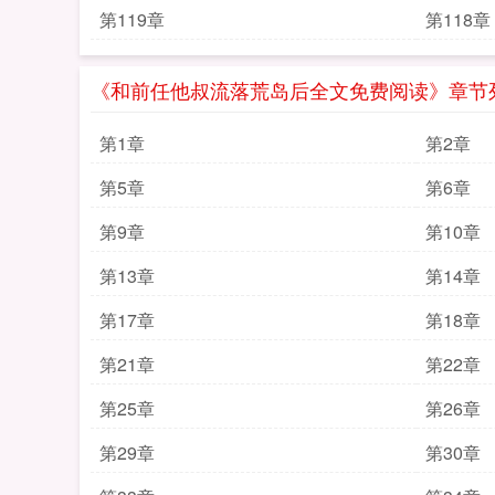
第119章
第118章
《和前任他叔流落荒岛后全文免费阅读》章节
第1章
第2章
第5章
第6章
第9章
第10章
第13章
第14章
第17章
第18章
第21章
第22章
第25章
第26章
第29章
第30章