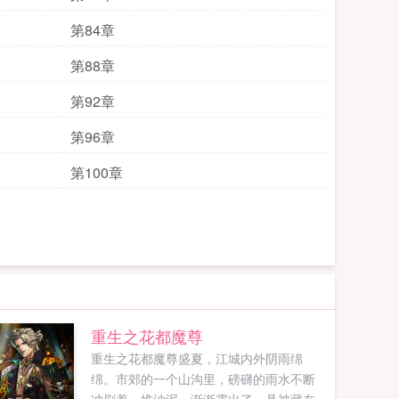
第84章
第88章
第92章
第96章
第100章
重生之花都魔尊
重生之花都魔尊盛夏，江城内外阴雨绵
绵。市郊的一个山沟里，磅礴的雨水不断