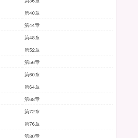
第36章
第40章
第44章
第48章
第52章
第56章
第60章
第64章
第68章
第72章
第76章
第80章