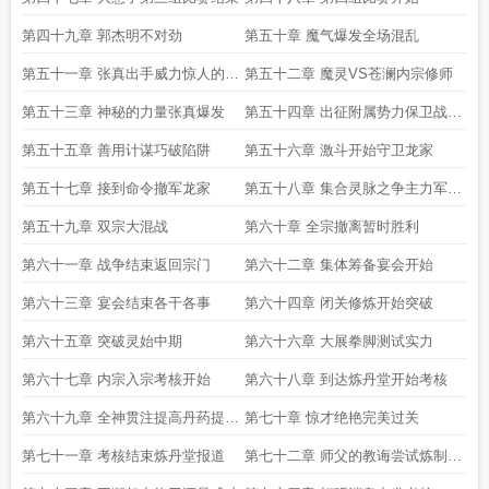
第四十九章 郭杰明不对劲
第五十章 魔气爆发全场混乱
第五十一章 张真出手威力惊人的三
第五十二章 魔灵VS苍澜内宗修师
灵爆弹
第五十三章 神秘的力量张真爆发
第五十四章 出征附属势力保卫战开
始
第五十五章 善用计谋巧破陷阱
第五十六章 激斗开始守卫龙家
第五十七章 接到命令撤军龙家
第五十八章 集合灵脉之争主力军大
战
第五十九章 双宗大混战
第六十章 全宗撤离暂时胜利
第六十一章 战争结束返回宗门
第六十二章 集体筹备宴会开始
第六十三章 宴会结束各干各事
第六十四章 闭关修炼开始突破
第六十五章 突破灵始中期
第六十六章 大展拳脚测试实力
第六十七章 内宗入宗考核开始
第六十八章 到达炼丹堂开始考核
第六十九章 全神贯注提高丹药提纯
第七十章 惊才绝艳完美过关
度
第七十一章 考核结束炼丹堂报道
第七十二章 师父的教诲尝试炼制炼