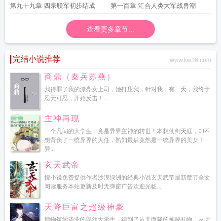
潮爆发
第九十九章 四宗联军初步结成
第一百章 汇合人类大军战兽潮
查看更多章节...
完结小说推荐
www.kw36.com
商鼎（秦兵苏燕）
我得罪了我的漂亮女上司，她打压我，针对我，有一天，我终于
忍无可忍，开始反击！...
主神再现
一个凡间的大学生，竟是异界主神的转世！本想仗剑天涯，却不
想背负了一统异界的大任，熟知最后竟然是一统异界的美女！
异...
玄天武帝
搜小说免费提供作者沙漠绿洲的经典小说玄天武帝最新章节全文
阅读服务本站更新及时无弹窗广告欢迎光临...
天降巨富之超级神豪
博物馆学毕业的屌丝大学生，得到了从天而降的神秘礼物，从此