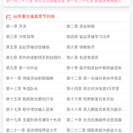
第一百三十八章 再次尝试突破筑基
第一百三十七章 再遇黑袍神秘人黑
袍人的激励
仙帝重生修真
章节列表
第一章 开灵
第二章 灵始初期
第三章 冲突屈辱
第四章 奋起苦修学习法术
第五章 奋起苦修自悟修炼
第六章 请教炼丹
第七章 意外的道歉情意初始我叫陈
第八章 初进资源库
思悦
第九章 第一次约会
第十章 炼丹朝灵始中期突破进发
第十一章 突破灵始初期巅峰
第十二章 第一次做任务伙伴竟是
第十三章 争选队长
第十四章 再次对决张真VS罗晋
第十五章 熟胜熟负重伤疗伤
第十六章 伤势恢复任务开始
第十七章 暗中埋伏贼人是谁
第十八章 落入圈套肖家竟为敌宗爪
牙
第十九章 支援到来苍澜宗十长老
第二十章 全员生擒最终还是屈服
第二十一章 逼供情报押送大牢
第二十二章 领取奖励为收徒大会做