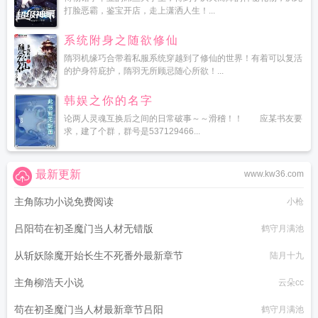
打脸恶霸，鉴宝开店，走上潇洒人生！...
系统附身之随欲修仙
隋羽机缘巧合带着私服系统穿越到了修仙的世界！有着可以复活
的护身符庇护，隋羽无所顾忌随心所欲！...
韩娱之你的名字
论两人灵魂互换后之间的日常破事～～滑稽！！ 应某书友要
求，建了个群，群号是537129466...
最新更新
www.kw36.com
主角陈功小说免费阅读
小枪
吕阳苟在初圣魔门当人材无错版
鹤守月满池
从斩妖除魔开始长生不死番外最新章节
陆月十九
主角柳浩天小说
云朵cc
苟在初圣魔门当人材最新章节吕阳
鹤守月满池