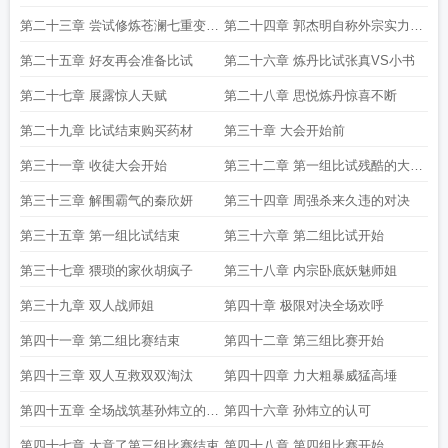
准备
第二十三章 尝试修炼苍澜七重变第
第二十四章 郭杰明自称外宗实力第
一重
一
第二十五章 好友再会准备比试
第二十六章 炼丹比试张真VS小书
第二十七章 展露惊人天赋
第二十八章 思悦炼丹惊喜不断
第二十九章 比试结束购买药材
第三十章 大会开始前
第三十一章 收徒大会开始
第三十二章 第一组比试残酷的大混
战
第三十三章 解围霸气的秦欣妍
第三十四章 周强杀来久违的对决
第三十五章 第一组比试结束
第三十六章 第二组比试开始
第三十七章 猥琐的家伙胡疯子
第三十八章 内宗卧底妖魅师姐
第三十九章 双人战师姐
第四十章 极限对决全场欢呼
第四十一章 第二组比赛结束
第四十二章 第三组比赛开始
第四十三章 双人互救双双淘汰
第四十四章 力大粗暴威猛高埵
第四十五章 全场战筑基孙炜立的游
第四十六章 孙炜立的认可
戏
第四十七章 大意了第三组比赛结束
第四十八章 第四组比赛开始