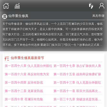
仙帝重生修真
风无寻
/著
关于仙帝修道录：修仙世界风起云涌，一个上流宗门苍澜宗的少宗主张真，修炼
速度了得被弟子们称为天才，是众人眼中的偶像。可一次妖兽森林的历练使其受
到了极大打击，之后的苍澜宗和黑风谷双宗大战，宗门更是元气大伤，曾经繁荣
无比的宗门几乎毁于一旦，他顿时心如死灰。丝毫没有修炼打坐的心思，修为停
滞不前。接下来他会作何选择:重建宗门振兴宗门?昏沉一生？故事由此正式展
开，且看仙帝修道录精彩修仙世界……境界划分:灵始筑基凝丹元婴小劫洞
仙帝的
自我修养起点中文网
仙帝初期修为下界到修真界
仙帝修仙在都市
仙帝修真
修
仙帝重生修真
最新章节
仙仙帝在都市
仙帝之修仙归来
仙帝重生修真界的大全
仙帝的修养
仙帝的修炼
第一百四十八章 仇人见面分外眼红
第一百四十七章 攻占矿脉挟持人质
日常
仙帝修道录 风无寻
修真仙帝重生都市笔趣阁
仙帝得自我修养
仙帝的修仙
日常
修真仙帝在都市
重修
仙帝重生修真界
修仙仙帝
仙帝重修
第一百四十六章 再反转转危为安
第一百四十五章 战前商议偷袭矿脉
第一百四十四章 反转有卧底
第一百四十三章 仇人见面分外眼红
第一百四十二章 龙家攻防战
第一百四十一章 双宗大混战再次爆
发
第一百四十章 苍澜宗有危险
第一百三十九章 突破这就是筑基初
期吗