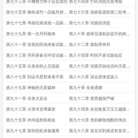
体丹
第七十三章 不懈努力终于还是成功
第七十四章 打听消息出发考核
第七十五章 胸有成竹一品炼丹师考
第七十六章 涂轶磊震惊第二轮考核
核
炼体丹
第七十七章 考核结束成就一品炼丹
第七十八章 试炼的消息
师
第七十九章 第一次丹药炼体
第八十章 炼体完成初步提升的肉体
强度
第八十一章 张真的药地准备试炼丹
第八十二章 炼制养神丹
药
第八十三章 丹药准备完毕尝试修炼
第八十四章 时间不多试炼临近
火弹术
第八十五章 出发前的人员选拔
第八十六章 试炼开始动员向天星森
林进发
第八十七章 到达天星郡来者不善
第八十八章 误会原来是故人
第八十九章 神秘的天星森林
第九十章 全体遇袭
第九十一章 全体大反击
第九十二章 形势越发严峻
第九十三章 火弹术首秀爆发
第九十四章 休息恢复万玉兰越级之
战
第九十五章 孙何战兽取精血
第九十六章 危机解除残酷的淘汰
第九十七章 新的危机准备撤离
第九十八章 洛玄宗到来还有多宗兽