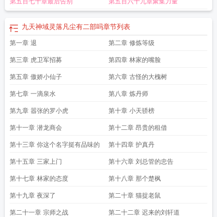
第五百七十章最后告别
第五百六十九章聚集力量
落凡尘第二季
九天神域搬砖
九天神域灵落凡尘第二部短剧
九天神域灵落凡尘第
二部叫什么名字
九天神域萧云凰初影全集免费阅读
九天神域灵落凡尘短剧合
集
九天神域钻石兑换码
九天神域伤害值怎么算
九天神域攻略
择天战记之九天
九天神域灵落凡尘有二部吗
章节列表
神域
九天神域还能撑几年
九天神域主角无名
九天神域灵落凡尘第二
九天神域
第一章 退
第二章 修炼等级
礼包
九天神域2最新版更新内容
第三章 虎卫军招募
第四章 林家的嘴脸
第五章 傲娇小仙子
第六章 古怪的大槐树
第七章 一滴泉水
第八章 炼丹师
第九章 嚣张的罗小虎
第十章 小天骄榜
第十一章 潜龙商会
第十二章 昂贵的租借
第十三章 你这个名字挺有品味的
第十四章 护真丹
第十五章 三家上门
第十六章 刘总管的忠告
第十七章 林家的态度
第十八章 那个楚枫
第十九章 夜深了
第二十章 猫捉老鼠
第二十一章 宗师之战
第二十二章 迟来的刘轩道