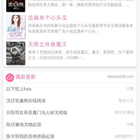
跪在陌生男人脚边，那一夜，她甚至疼得说不出话她知道，...
总裁有个心头宝
作者疯兮兮的经典小说总裁有个心头宝最新章节全文阅读服务本
站更新及时无弹窗广告小说总裁有个心头...
无限之终极魔王
勇者？尽情的过来吧，老子就是魔王。魔王，受死吧，为了爱和
正义，代表XX消灭你，XXX啊！...
最新更新
www.kw36.com
以下犯上futa
川里
沈仪笔趣阁在线阅读
陆月十九
吕阳苟在初圣魔门当人材无错版
鹤守月满池
陈功遍地尤物起源
小枪
陈天明我的美艳师娘起源
哈利波特大