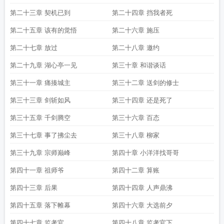
第二十三章 契机已到
第二十四章 挡我者死
第二十五章 该有的觉悟
第二十六章 施压
第二十七章 放过
第二十八章 邀约
第二十九章 湖心亭一见
第三十章 和谐谈话
第三十一章 痛揍城主
第三十二章 送剑的修士
第三十三章 剑斩如风
第三十四章 还是死了
第三十五章 千剑腾空
第三十六章 百态
第三十七章 事了拂尘去
第三十八章 柳家
第三十九章 宗师巅峰
第四十章 小洋洋找哥哥
第四十一章 祖师爷
第四十二章 算账
第四十三章 后果
第四十四章 人声鼎沸
第四十五章 落下帷幕
第四十六章 大选前夕
第四十七章 监考官
第四十八章 监考官下