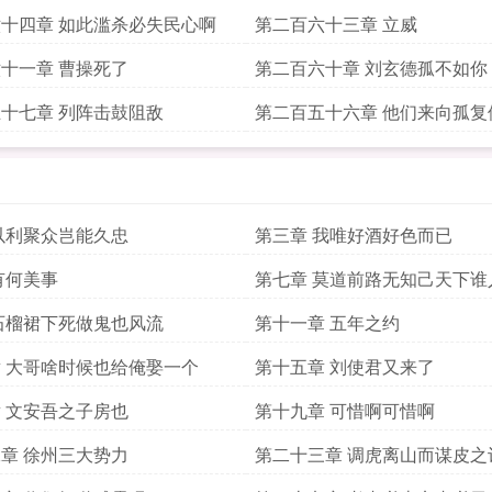
十四章 如此滥杀必失民心啊
第二百六十三章 立威
十一章 曹操死了
第二百六十章 刘玄德孤不如你
十七章 列阵击鼓阻敌
第二百五十六章 他们来向孤复
以利聚众岂能久忠
第三章 我唯好酒好色而已
有何美事
第七章 莫道前路无知己天下谁
石榴裙下死做鬼也风流
第十一章 五年之约
 大哥啥时候也给俺娶一个
第十五章 刘使君又来了
 文安吾之子房也
第十九章 可惜啊可惜啊
章 徐州三大势力
第二十三章 调虎离山而谋皮之