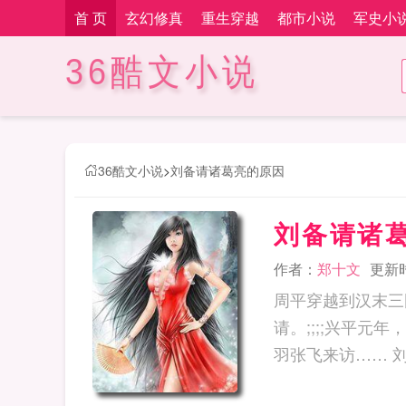
首 页
玄幻修真
重生穿越
都市小说
军史小
36酷文小说
36酷文小说
>
刘备请诸葛亮的原因
刘备请诸
作者：
郑十文
更新时间
周平穿越到汉末三
请。;;;;兴平
羽