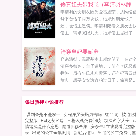
修真姐夫带我飞（李清羽林
李清羽的女朋友因为爱慕虚荣，从网络
贷平台借了两万块钱，结果到期无钱归
还，被债主逼债。李清羽陪着女朋友去
债主，请求宽限几天，结果债主提出了
个让李清羽的女朋友无法拒绝，却让李
羽万分羞辱的建议各位书友要是觉得绝
清穿皇妃要娇养
异瞳高手李清羽林静雅还不错的话请不
穿来清朝，温馨基本上就绝望了！在这
忘记向您QQ群和微博里的朋友推荐哦！..
清穿多如狗，主子遍地走，前有李氏恶
拦路，后有年氏步步紧逼，还有福晋四
放火，想要安安逸逸的过日子，简直是
如登天。论想要杀出重围，安稳度日，
么破...
每日热搜小说推荐
谋刘备是不是权一
女程序员头脑厉害吗
红尘 词
被迫拯
完整版
Hbl之契约篇
三枪入魂免费阅读
功法名字大全
情绪流是什么意思
魔道邪修全集
庆余年2在线观看完整版
表
出逃的公主全集剧情
新冠后遗症
出逃的公主免费完整