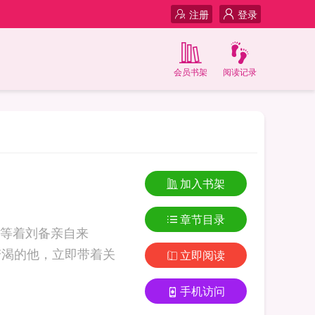
注册
登录
会员书架
阅读记录
加入书架
章节目录
等着刘备亲自来
若渴的他，立即带着关
立即阅读
手机访问