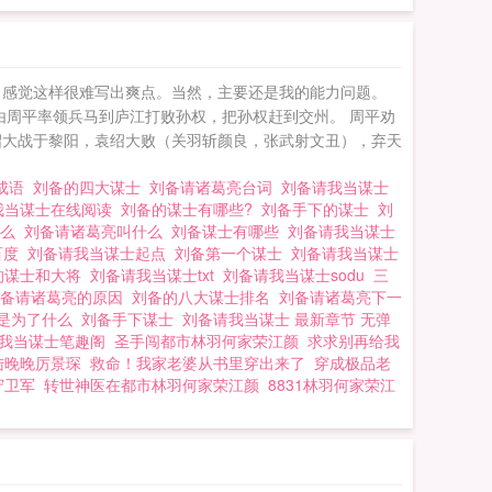
，感觉这样很难写出爽点。当然，主要还是我的能力问题。
由周平率领兵马到庐江打败孙权，把孙权赶到交州。 周平劝
绍大战于黎阳，袁绍大败（关羽斩颜良，张武射文丑），弃天
一成语
刘备的四大谋士
刘备请诸葛亮台词
刘备请我当谋士
我当谋士在线阅读
刘备的谋士有哪些?
刘备手下的谋士
刘
什么
刘备请诸葛亮叫什么
刘备谋士有哪些
刘备请我当谋士
百度
刘备请我当谋士起点
刘备第一个谋士
刘备请我当谋士
的谋士和大将
刘备请我当谋士txt
刘备请我当谋士sodu
三
刘备请诸葛亮的原因
刘备的八大谋士排名
刘备请诸葛亮下一
亮是为了什么
刘备手下谋士
刘备请我当谋士 最新章节 无弹
请我当谋士笔趣阁
圣手闯都市林羽何家荣江颜
求求别再给我
陆晚晚厉景琛
救命！我家老婆从书里穿出来了
穿成极品老
守卫军
转世神医在都市林羽何家荣江颜
8831林羽何家荣江