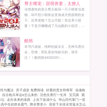
尊主嗜宠：甜萌兽妻，太撩人
冷情寡性的异士尊主捡回一只小萌兽当宠
物，却不想小萌兽会变身成天然甜萌的女
子。还养宠物？怎么可能！肯定养小甜
妻！于是月嘟嘟成了凡仙殿的小祖宗，可
是人兽有别，要如何相处相爱？简单，衣
来伸手饭来张口，众臣疼爱，暖夫君尊主
酷韩
狂宠，把她宠上天，日子自然过的美滋
本书只谈娱，纯粹的娱乐文，无神马黑社
滋。她看起来柔弱但可不是任人欺负的
会，官僚，军队喜欢纯娱乐的，请关
主，她人缘极好，遍地高人朋友，万千猛
注！！酷韩群49320351...
兽听令于她，火家秘宝在她手上，还有神
人经常送她神兵利器当玩具，更有护短的
尊主夫君护...
理性与魔法
弃子成皇 免费阅读
好看的贵女和将军
追魂枪
自古枪兵幸运e怎么来的
活色生香打一生肖
宝贝真
观
乐坛
走向未来的道路
上虫下血读什么
华山历代掌门一览
合高中生的群名霸气
降谷警变小
宿舍下水排水管返水怎么