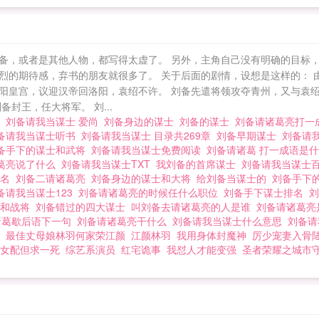
备，或者是其他人物，都写得太虚了。 另外，主角自己没有明确的目标
烈的期待感，弃书的朋友就很多了。 关于后面的剧情，设想是这样的： 
阳皇宫，议迎汉帝回洛阳，袁绍不许。 刘备先遣将领攻夺青州，又与袁
封王，任大将军。 刘...
猛
刘备请我当谋士 爱尚
刘备身边的谋士
刘备的谋士
刘备请诸葛亮打
备请我当谋士听书
刘备请我当谋士 目录共269章
刘备早期谋士
刘备请
备手下的谋士和武将
刘备请我当谋士免费阅读
刘备请诸葛 打一成语是
葛亮说了什么
刘备请我当谋士TXT
我刘备的首席谋士
刘备请我当谋士
排名
刘备二请诸葛亮
刘备身边的谋士和大将
给刘备当谋士的
刘备手下
备请我当谋士123
刘备请诸葛亮的时候任什么职位
刘备手下谋士排名
士和战将
刘备错过的四大谋士
叫刘备去请诸葛亮的人是谁
刘备请诸葛
诸葛歇后语下一句
刘备请诸葛亮干什么
刘备请我当谋士什么意思
刘备
最佳丈母娘林羽何家荣江颜
江颜林羽
我用身体封魔神
厉少宠妻入骨
女配但求一死
综艺系演员
红宅诡事
我怼人才能变强
圣者荣耀之城市