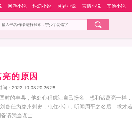
说
网游小说
科幻小说
灵异小说
言情小说
其他小说
葛亮的原因
：2022-10-08 20:26:28
国时的丰县，他处心积虑让自己扬名，想和诸葛亮一样，
元年，刘备任为豫州刺史，屯住小沛，听闻周平之名后，求才
张飞来访…… 刘备请我当谋士