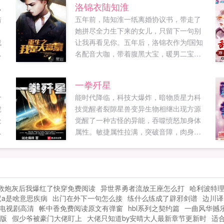
静雅）
洛锦衣陆知淮
借
五年前，陆知淮一纸离婚协议书，带走了
她拼尽全力生下来的女儿，只留下一句别
找
让我再看见你。五年后，洛锦衣作为f国知
一
名配音大咖，带着腹黑大宝，暖男二宝，
清
呆萌三宝霸气归来，某男才后知后觉。洛
品
锦衣追女儿，陆知淮追儿子，陆可可道这
一拳歼星
要
对cp，磕了！洛锦衣斗绿茶，陆知淮治绿
个
能时代降临，科技大爆炸，暗物质星力科
.
箭，洛执道后悔了吧，晚了！剩下俩宝拍
虎
技觉醒者裂隙星兽变异生物相继出现方源
手看热闹，某霸道陆总临危不惧，知难而
处
觉醒了一种古怪的异能，吞噬愤怒加身体
上...
难
属性。敏捷属性拉满，突破音障，肉身音
怎
巡航！力量属性拉满，暗物质龙拳，一拳
歼星！体魄属性拉满，铸就帝国壁垒，肉
身抗核弹！精神属性拉满，梦境入侵，潜
意识植入，思维控制注本书走从国从军路
救炮灰后我爆红了快穿免费阅读
异世界勇者流放王座怎么打
哈利波特
线。导读第363章肉身音第426章强相互作
双a是啥意思疾病
出门在外下一句怎么接
练什么练成了辟邪剑谱
边川译
用力材料第639章可控核聚变技术第688章
电视剧高清
帐中香免费阅读原文有弹窗
hbl系列之契约篇
一曲风华撼
舰载天基武器。...
版
假少爷被豪门大佬盯上
大佬只知道by安晴大人最新章节更新时
适