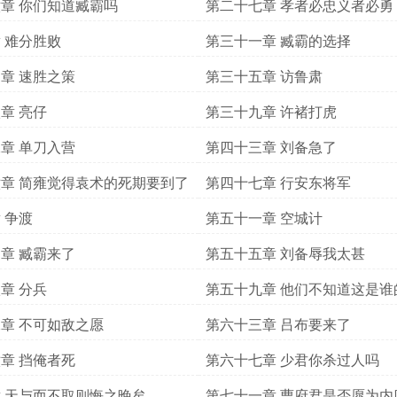
章 你们知道臧霸吗
第二十七章 孝者必忠义者必勇
 难分胜败
第三十一章 臧霸的选择
章 速胜之策
第三十五章 访鲁肃
章 亮仔
第三十九章 许褚打虎
章 单刀入营
第四十三章 刘备急了
章 简雍觉得袁术的死期要到了
第四十七章 行安东将军
 争渡
第五十一章 空城计
章 臧霸来了
第五十五章 刘备辱我太甚
章 分兵
第五十九章 他们不知道这是谁
章 不可如敌之愿
第六十三章 吕布要来了
章 挡俺者死
第六十七章 少君你杀过人吗
 天与而不取则悔之晚矣
第七十一章 曹府君是否愿为内