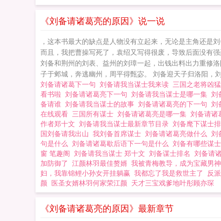
《刘备请诸葛亮的原因》说一说
，这本书最大的缺点是人物没有立起来，无论是主角还是刘
而且，我把曹操写死了，袁绍又写得很废，导致后面没有强
刘备和荆州的刘表、益州的刘璋一起，出钱出料出力重修洛
子于邺城，奔逃幽州，周平得甄宓。 刘备迎天子归洛阳，刘备
刘备请诸葛下一句
刘备请我当谋士我来读
三国之老将凶
看书啦
刘备请诸葛亮下一句
刘备请我当谋士是哪一集
刘
备请谁
刘备请我当谋士的故事
刘备请诸葛亮的下一句
刘
在线观看
三国所有谋士
刘备请诸葛亮是哪一集
刘备请诸
作者郑十文
刘备请我当谋士最新章节目录
刘备麾下谋士
国刘备请我出山
我刘备首席谋士
刘备请诸葛亮做什么
刘
句是什么
刘备请诸葛歇后语下一句是什么
刘备有哪些谋
窗 笔趣阁
刘备请我当谋士 郑十文
刘备谋士排名
刘备请
加防御了
江颜林羽最佳赘婿
我被青梅教导，成为宝藏男神
妇，我靠锦鲤小孙女开挂躺赢
我都忘了我是救世主了
反派
颜
医圣女婿林羽何家荣江颜
天才三宝戏爹地叶彤顾亦琛
《刘备请诸葛亮的原因》最新章节